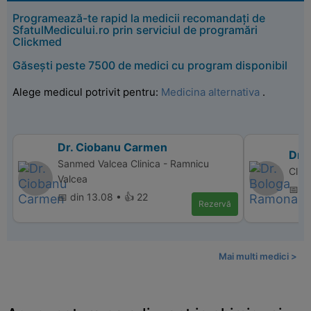
Programează-te rapid la medicii recomandați de
SfatulMedicului.ro prin serviciul de programări
Clickmed
Găsești peste 7500 de medici cu program disponibil
Alege medicul potrivit pentru:
Medicina alternativa
.
Dr. Ciobanu Carmen
Dr.
Sanmed Valcea Clinica - Ramnicu
Clin
Valcea
📅 d
📅 din 13.08 • 👍 22
Rezervă
Mai multi medici >