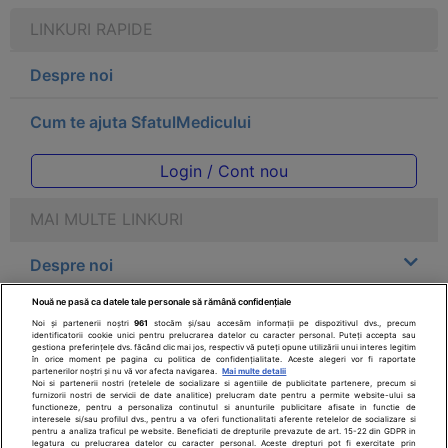
LINKURI RAPIDE
Despre noi
Cum te ajuta SfatulMedicului
Login / Cont nou
MAI MULTE LINKURI
Despre noi
Nouă ne pasă ca datele tale personale să rămână confidențiale
Legal
Noi și partenerii noștri
961
stocăm și/sau accesăm informații pe dispozitivul dvs., precum
identificatorii cookie unici pentru prelucrarea datelor cu caracter personal. Puteți accepta sau
gestiona preferințele dvs. făcând clic mai jos, respectiv vă puteți opune utilizării unui interes legitim
Drepturile consumatorului
în orice moment pe pagina cu politica de confidențialitate. Aceste alegeri vor fi raportate
partenerilor noștri și nu vă vor afecta navigarea.
Mai multe detalii
Noi si partenerii nostri (retelele de socializare si agentiile de publicitate partenere, precum si
furnizorii nostri de servicii de date analitice) prelucram date pentru a permite website-ului sa
Parteneri
functioneze, pentru a personaliza continutul si anunturile publicitare afisate in functie de
interesele si/sau profilul dvs., pentru a va oferi functionalitati aferente retelelor de socializare si
pentru a analiza traficul pe website. Beneficiati de drepturile prevazute de art. 15-22 din GDPR in
legatura cu prelucrarea datelor cu caracter personal. Aceste drepturi pot fi exercitate prin