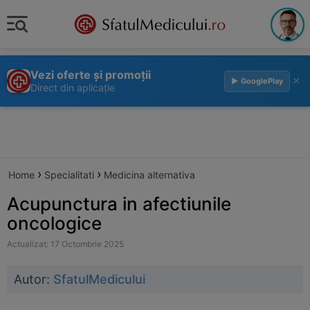
Vezi oferte și promoții
×
▶ GooglePlay
Direct din aplicație
›
›
Home
Specialitati
Medicina alternativa
Acupunctura in afectiunile
oncologice
Actualizat: 17 Octombrie 2025
Autor:
SfatulMedicului