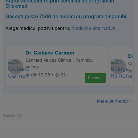
SfatulMedicului.ro prin serviciul de programări
Clickmed
Găsești peste 7500 de medici cu program disponibil
Alege medicul potrivit pentru:
Medicina alternativa
.
Dr. Ciobanu Carmen
Dr.
Sanmed Valcea Clinica - Ramnicu
Clin
Valcea
📅 d
📅 din 13.08 • 👍 22
Rezervă
Mai multi medici >