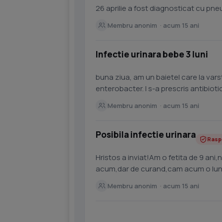
26 aprilie a fost diagnosticat cu pneu
Pitesti o...
Membru anonim · acum 15 ani
Infectie urinara bebe 3 luni
buna ziua, am un baietel care la varst
enterobacter. I s-a prescris antibio
timp de 7 zile in...
Membru anonim · acum 15 ani
Posibila infectie urinara
Rasp
Hristos a inviat!Am o fetita de 9 an
acum,dar de curand,cam acum o luna a
doua seri la fel,s-a...
Membru anonim · acum 15 ani