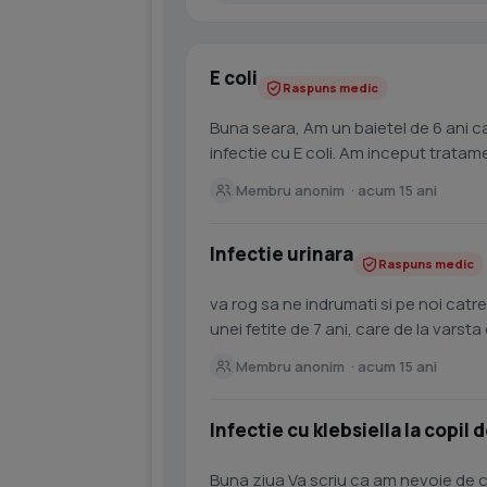
E coli
Raspuns medic
Buna seara, Am un baietel de 6 ani ca
infectie cu E coli. Am inceput trata
antibiograma. Sunt...
Membru anonim · acum 15 ani
Infectie urinara
Raspuns medic
va rog sa ne indrumati si pe noi catr
unei fetite de 7 ani, care de la varsta 
Ecoli. Multumesc...
Membru anonim · acum 15 ani
Infectie cu klebsiella la copil de
Buna ziua Va scriu ca am nevoie de cateva sfaturi. Am un baietel de 1 an si 6 luni care pe