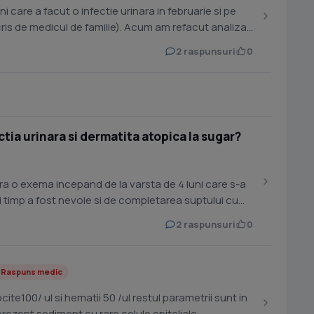
ni care a facut o infectie urinara in februarie si pe
cris de medicul de familie). Acum am refacut analiza
2 raspunsuri
0
ctia urinara si dermatita atopica la sugar?
ra o exema incepand de la varsta de 4 luni care s-a
timp a fost nevoie si de completarea suptului cu
2 raspunsuri
0
Raspuns medic