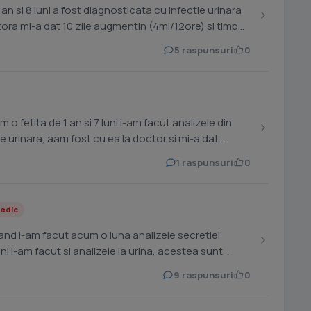
an si 8 luni a fost diagnosticata cu infectie urinara
ora mi-a dat 10 zile augmentin (4ml/12ore) si timp
5 raspunsuri
0
 o fetita de 1 an si 7 luni i-am facut analizele din
tie urinara, aam fost cu ea la doctor si mi-a dat
1 raspunsuri
0
edic
nd i-am facut acum o luna analizele secretiei
9 raspunsuri
0