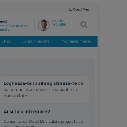
Contul Meu
Cere sfatul
medicului
re rapida la peste
medici
Clinici
Grupuri discutii
Programari medic
Logheaza-te
sau
inregistreaza-te
ca
sa comunici cu medicii si pacientii din
comunitate.
Ai si tu o intrebare?
Comunitatea Sfatul Medicului e pregatita sa
raspunda, gratuit.