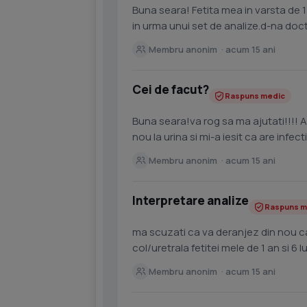
Buna seara! Fetita mea in varsta de 1 
in urma unui set de analize.d-na doct
de 3 luni...
Membru anonim · acum 15 ani
Cei de facut?
Raspuns medic
Buna seara!va rog sa ma ajutati!!!! Am
nou la urina si mi-a iesit ca are infec
Augmentin sa ii...
Membru anonim · acum 15 ani
Interpretare analize
Raspuns m
ma scuzati ca va deranjez din nou ca
col/uretrala fetitei mele de 1 an si 6 luni i-am facut si analizele la urina, acestea sunt
rezultatele 1....
Membru anonim · acum 15 ani