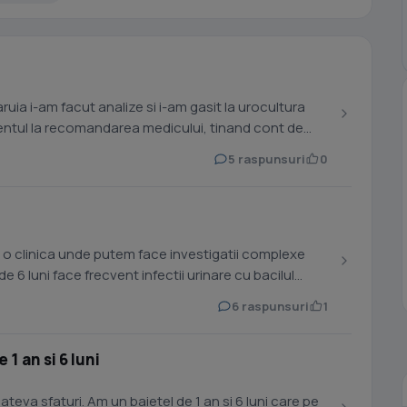
ruia i-am facut analize si i-am gasit la urocultura
mentul la recomandarea medicului, tinand cont de
5 raspunsuri
0
e o clinica unde putem face investigatii complexe
de 6 luni face frecvent infectii urinare cu bacilul
6 raspunsuri
1
 1 an si 6 luni