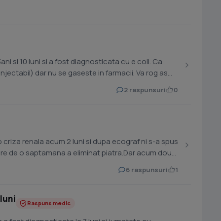
ni si 10 luni si a fost diagnosticata cu e coli. Ca
njectabil) dar nu se gaseste in farmacii. Va rog as
2 raspunsuri
0
o criza renala acum 2 luni si dupa ecograf ni s-a spus
rnare de o saptamana a eliminat piatra.Dar acum doua
6 raspunsuri
1
luni
Raspuns medic