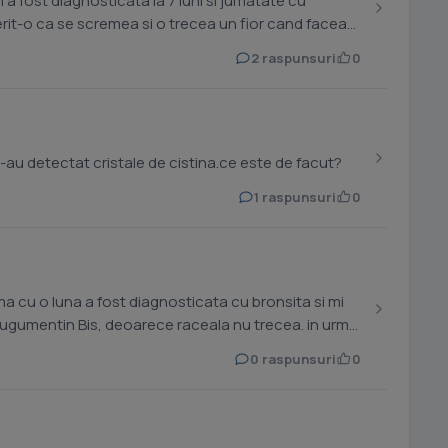
a fost diagnosticata la 7 luni si jumatate cu
erit-o ca se scremea si o trecea un fior cand facea
2 raspunsuri
0
s-au detectat cristale de cistina.ce este de facut?
1 raspunsuri
0
rma cu o luna a fost diagnosticata cu bronsita si mi
augumentin Bis, deoarece raceala nu trecea. in urma
0 raspunsuri
0