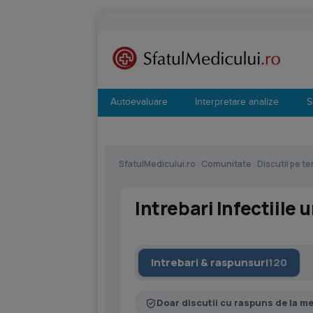
Autoevaluare
Interpretare analize
S
SfatulMedicului.ro
›
Comunitate
›
Discutii pe t
Intrebari Infectiile u
Intrebari & raspunsuri
120
Doar discutii cu raspuns de la m