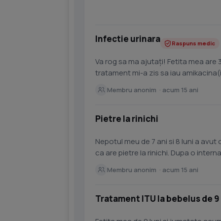
Infectie urinara
Raspuns medic
Va rog sa ma ajutaţi! Fetita mea are 3a
tratament mi-a zis sa iau amikacina(i
vrea sa stiu...
Membru anonim · acum 15 ani
Pietre la rinichi
Nepotul meu de 7 ani si 8 luni a avut 
ca are pietre la rinichi. Dupa o inte
saptamni s-a...
Membru anonim · acum 15 ani
Tratament ITU la bebelus de 9 