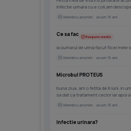
Fetita mea de 9 luni si jumatate acum 
infectie urinara cu e coli,am descop
pipi.I-am facut...
Membru anonim · acum 15 ani
Ce sa fac
Raspuns medic
la sumarul de urina facut fiicei mele 
Membru anonim · acum 15 ani
Microbul PROTEUS
buna ziua, am o fetita de 6 luni ,in u
sa dat ca tratament ceclor iar apoi 
acestui tratament...
Membru anonim · acum 15 ani
Infectie urinara?