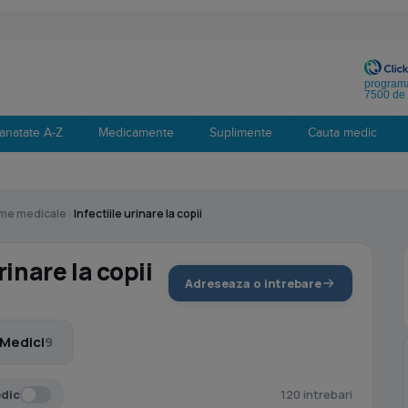
programa
7500 de 
anatate A-Z
Medicamente
Suplimente
Cauta medic
eme medicale
›
Infectiile urinare la copii
rinare la copii
Adreseaza o intrebare
Medici
9
edic
120 intrebari