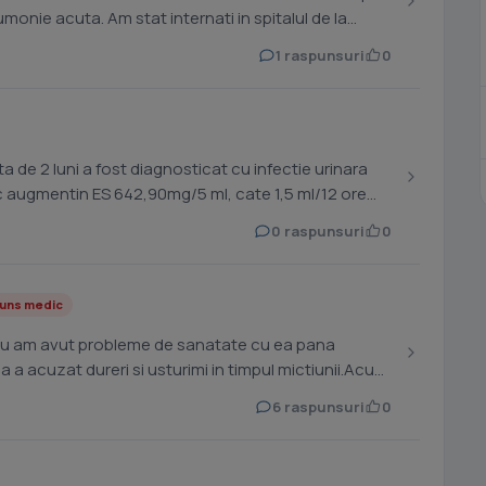
monie acuta. Am stat internati in spitalul de la
1 raspunsuri
0
a de 2 luni a fost diagnosticat cu infectie urinara
tic augmentin ES 642,90mg/5 ml, cate 1,5 ml/12 ore
0 raspunsuri
0
uns medic
i,nu am avut probleme de sanatate cu ea pana
 acuzat dureri si usturimi in timpul mictiunii.Acum
6 raspunsuri
0