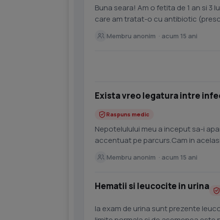
Buna seara! Am o fetita de 1 an si 3 lu
care am tratat-o cu antibiotic (pres
(sumar de...
Membru anonim · acum 15 ani
Exista vreo legatura intre infe
Raspuns medic
Nepotelulului meu a inceput sa-i apa
accentuat pe parcurs.Cam in acelasi 
lapte praf. A inceput...
Membru anonim · acum 15 ani
Hematii si leucocite in urina
la exam de urina sunt prezente leucocite100/ ul si hematii 50 /ul restul parametrii sunt in
limite normala si de asemenea este prezent sediment cu rare celule epiteliale