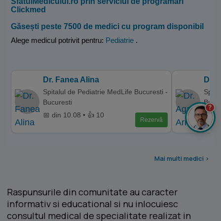
SfatulMedicului.ro prin serviciul de programări
Clickmed
Găsești peste 7500 de medici cu program disponibil
Alege medicul potrivit pentru:
Pediatrie
.
Dr. Fanea Alina
Dr. 
Spitalul de Pediatrie MedLife Bucuresti -
Spita
Bucuresti
Bucur
?
📅 din 10.08 • 👍 10
📅 di
Rezervă
Mai multi medici >
Raspunsurile din comunitate au caracter
informativ si educational si nu inlocuiesc
consultul medical de specialitate realizat in