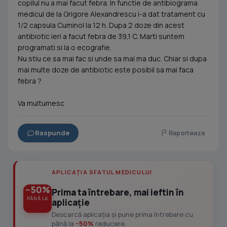
copilul nu a mai facut febra. In functie de antibiograma
medicul de la Grigore Alexandrescu i-a dat tratament cu
1/2 capsula Cuminol la 12 h. Dupa 2 doze din acest
antibiotic ieri a facut febra de 39,1 C. Marti suntem
programati si la o ecografie.
Nu stiu ce sa mai fac si unde sa mai ma duc. Chiar si dupa
mai multe doze de antibiotic este posibil sa mai faca
febra ?
Va multumesc
Raspunde
Raporteaza
APLICAȚIA SFATUL MEDICULUI
−50%
Prima ta întrebare, mai ieftin în
PÂNĂ LA
aplicație
Descarcă aplicația și pune prima întrebare cu
până la
−50%
reducere.