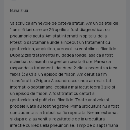
Buna ziua
Va scriu ca am nevoie de cateva sfaturi. Am un baietel de
1 an si 6 luni care pe 26 aprilie a fost diagnosticat cu
pneumonie acuta. Am stat internati in spitalul de la
Pitesti o saptamana unde a inceput un tratament cu
gentamicina, ampicilina, aerosoli cu ventolim si flixotide.
Dupa 2 zile tratamentul nu dadea roade, asa ca a fost
schimbat cu axentin si gentamicina la 6 ore. Parea ca
raspunde la tratament, dar dupa 2 zile a inceput sa faca
febra (39 C) si un episod de frison. Am cerut sa fim
transferati la Grigore Alexandrescu unde am mai stat
internati o saptamana, copilul a mai facut febra 3 zile si
un episod de frison. A fost tratat cu cefort si
gentamicina si puffuri cu flixotide. Toate analizele si
probele luate au fost negative. Prima urocultura nu a fost
concludenta si a trebuit sa fie repetata. Ne-am externat
si dupa o zi au venit si rezultatele de la urocultura :
infectie cu klebsiella pneumoniae. Timp de o saptamana