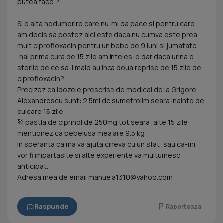
putea face ?
Si o alta nedumerire care nu-mi da pace si pentru care
am decis sa postez aici este daca nu cumva este prea
mult ciprofloxacin pentru un bebe de 9 luni si jumatate
,hai prima cura de 15 zile am inteles-o dar daca urina e
sterile de ce sa-I maid au inca doua reprise de 15 zile de
ciprofloxacin?
Precizez ca Idozele prescrise de medical de la Grigore
Alexandrescu sunt: 2.5ml de sumetrolim seara inainte de
culcare 15 zile
¾ pastla de ciprinol de 250mg tot seara ,alte 15 zile
mentionez ca bebelusa mea are 9.5 kg
In speranta ca ma va ajuta cineva cu un sfat ,sau ca-mi
vor fi impartasite si alte experiente va multumesc
anticipat.
Adresa mea de email
manuela1310@yahoo.com
Raspunde
Raporteaza