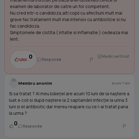
examen de laborator de catre un for competent.
Nu cred intr-o candidoza,alti copii cu afectiuni mult mai
grave fac tratament mult mai intensiv cu antibiotice si nu
fac candidoza.
Simptomele de cistita ( iritatie si inflamatie ) cedeaza mai
lent.
0
Medic verificat
Util ·
Raspunde
Membru anonim
acum 7 ani
Si sa tratat ? Al meu băiețel are acum 10 luni de la naștere a
luat e coli si după naștere la 2 saptamâni infecție la urina 3
luni si el antibiotic dar mereu reapare cu ce l-ai tratat pana
la urma ?
0
Raspunde