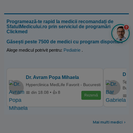
Programează-te rapid la medicii recomandați de
SfatulMedicului.ro prin serviciul de programări
?
Clickmed
Găsești peste 7500 de medici cu program disponibil
Alege medicul potrivit pentru:
Pediatrie
.
Dr. 
Dr. Avram Popa Mihaela
Spita
Hyperclinica MedLife Favorit - Bucuresti
Bucur
📅 din 18.08 • 👍 8
📅 di
Rezervă
Mai multi medici >