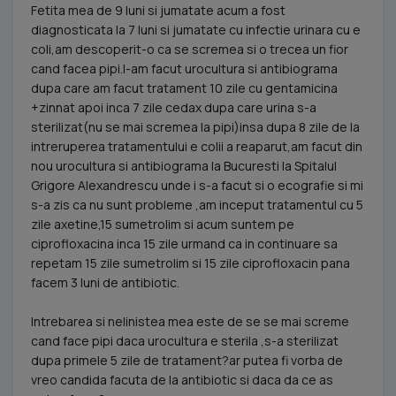
Fetita mea de 9 luni si jumatate acum a fost
diagnosticata la 7 luni si jumatate cu infectie urinara cu e
coli,am descoperit-o ca se scremea si o trecea un fior
cand facea pipi.I-am facut urocultura si antibiograma
dupa care am facut tratament 10 zile cu gentamicina
+zinnat apoi inca 7 zile cedax dupa care urina s-a
sterilizat(nu se mai scremea la pipi)insa dupa 8 zile de la
intreruperea tratamentului e colii a reaparut,am facut din
nou urocultura si antibiograma la Bucuresti la Spitalul
Grigore Alexandrescu unde i s-a facut si o ecografie si mi
s-a zis ca nu sunt probleme ,am inceput tratamentul cu 5
zile axetine,15 sumetrolim si acum suntem pe
ciprofloxacina inca 15 zile urmand ca in continuare sa
repetam 15 zile sumetrolim si 15 zile ciprofloxacin pana
facem 3 luni de antibiotic.
Intrebarea si nelinistea mea este de se se mai screme
cand face pipi daca urocultura e sterila ,s-a sterilizat
dupa primele 5 zile de tratament?ar putea fi vorba de
vreo candida facuta de la antibiotic si daca da ce as