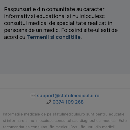
Raspunsurile din comunitate au caracter
informativ si educational si nu inlocuiesc
consultul medical de specialitate realizat in
persoana de un medic. Folosind site-ul esti de
acord cu
Termenii si conditiile
.
support@sfatulmedicului.ro
0374 109 268
Informatiile medicale de pe sfatulmedicului.ro sunt pentru educatie
si informare si nu inlocuiesc consultul sau diagnosticul medical. Este
recomandat sa consultati fie medicul Dvs., fie unul din medicii