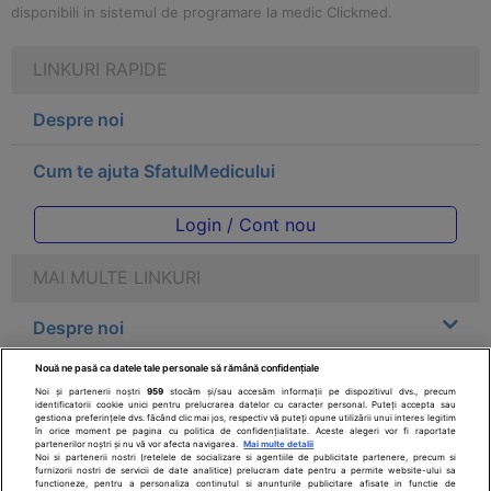
disponibili in sistemul de programare la medic Clickmed.
LINKURI RAPIDE
Despre noi
Cum te ajuta SfatulMedicului
Login / Cont nou
MAI MULTE LINKURI
Despre noi
Nouă ne pasă ca datele tale personale să rămână confidențiale
Legal
Noi și partenerii noștri
959
stocăm și/sau accesăm informații pe dispozitivul dvs., precum
identificatorii cookie unici pentru prelucrarea datelor cu caracter personal. Puteți accepta sau
gestiona preferințele dvs. făcând clic mai jos, respectiv vă puteți opune utilizării unui interes legitim
Drepturile consumatorului
în orice moment pe pagina cu politica de confidențialitate. Aceste alegeri vor fi raportate
partenerilor noștri și nu vă vor afecta navigarea.
Mai multe detalii
Noi si partenerii nostri (retelele de socializare si agentiile de publicitate partenere, precum si
furnizorii nostri de servicii de date analitice) prelucram date pentru a permite website-ului sa
Parteneri
functioneze, pentru a personaliza continutul si anunturile publicitare afisate in functie de