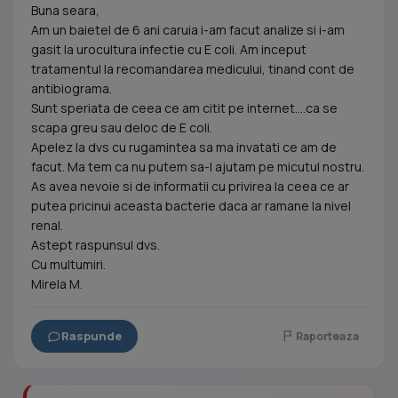
Buna seara,
Am un baietel de 6 ani caruia i-am facut analize si i-am
gasit la urocultura infectie cu E coli. Am inceput
tratamentul la recomandarea medicului, tinand cont de
antibiograma.
Sunt speriata de ceea ce am citit pe internet....ca se
scapa greu sau deloc de E coli.
Apelez la dvs cu rugamintea sa ma invatati ce am de
facut. Ma tem ca nu putem sa-l ajutam pe micutul nostru.
As avea nevoie si de informatii cu privirea la ceea ce ar
putea pricinui aceasta bacterie daca ar ramane la nivel
renal.
Astept raspunsul dvs.
Cu multumiri.
Mirela M.
Raspunde
Raporteaza