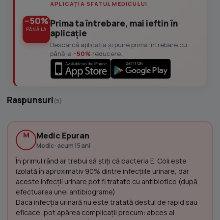
APLICAȚIA SFATUL MEDICULUI
−50%
Prima ta întrebare, mai ieftin în
PÂNĂ LA
aplicație
Descarcă aplicația și pune prima întrebare cu
până la
−50%
reducere.
Raspunsuri
(5)
M
Medic Epuran
Medic · acum 15 ani
În primul rând ar trebui să ştiţi că bacteria E. Coli este
izolată în aproximativ 90% dintre infecţiile urinare, dar
aceste infecţii urinare pot fi tratate cu antibiotice (după
efectuarea unei antibiograme)
Daca infecţia urinară nu este tratată destul de rapid sau
eficace, pot apărea complicaţii precum: abces al