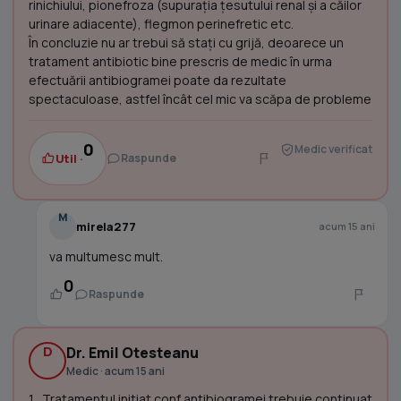
rinichiului, pionefroza (supuraţia ţesutului renal şi a căilor
urinare adiacente), flegmon perinefretic etc.
În concluzie nu ar trebui să staţi cu grijă, deoarece un
tratament antibiotic bine prescris de medic în urma
efectuării antibiogramei poate da rezultate
spectaculoase, astfel încât cel mic va scăpa de probleme
0
Medic verificat
Util ·
Raspunde
M
mirela277
acum 15 ani
va multumesc mult.
0
Raspunde
D
Dr. Emil Otesteanu
Medic · acum 15 ani
1 . Tratamentul initiat conf antibiogramei trebuie continuat