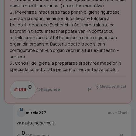
pana la sterilizarea urinei ( urocultura negativa)
2 . Prevenirea infectiei se face printr-o igiena riguroasa
prin apa si sapun, amainilor dupa fiecare folosire a
toaletei , deoarece Escherichia Coli care traieste ca
saprofit in tractul intestinal poate veni in contact cu
mainile copilului si astfel tranmise in orice regiune sau
organ din organism. Bacteria poate trece si prin
contiguitate dintr-un organ vecin in altul ( ex. intestin --
ureter )
3 . Conditii de igiena la prepararea si servirea meselor in
special la colectivitate pe care o frecventeaza copilul.
0
Medic verificat
Util ·
Raspunde
M
mirela277
acum 15 ani
va multumesc mult.
0
Raspunde