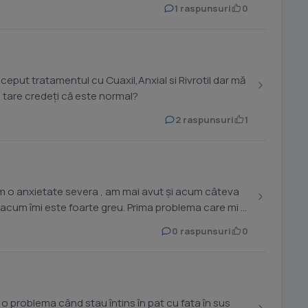
1 raspunsuri
0
ceput tratamentul cu Cuaxil,Anxial si Rivrotil dar mă
a tare credeți că este normal?
2 raspunsuri
1
 o anxietate severa , am mai avut și acum câteva
 foarte greu. Prima problema care mi a
0 raspunsuri
0
în pat cu fata în sus