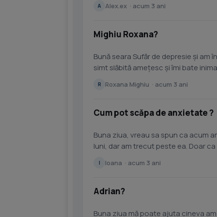
sânge după ceafă unul...
Alex.ex · acum 3 ani
A
Mighiu Roxana?
Bună seara Sufăr de depresie și am în
simt slăbită amețesc și îmi bate inim
Roxana Mighiu · acum 3 ani
R
Cum pot scăpa de anxietate ?
Buna ziua, vreau sa spun ca acum am
luni, dar am trecut peste ea. Doar ca acum îmi este
cauzat-o este...
Ioana · acum 3 ani
I
Adrian?
Buna ziua mă poate ajuta cineva am o problema când stau întins 