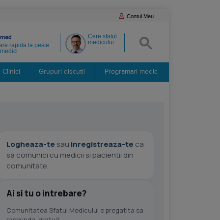
Contul Meu
Cere sfatul
medicului
re rapida la peste
medici
Clinici
Grupuri discutii
Programari medic
Logheaza-te
sau
inregistreaza-te
ca
sa comunici cu medicii si pacientii din
comunitate.
Ai si tu o intrebare?
Comunitatea Sfatul Medicului e pregatita sa
raspunda, gratuit.