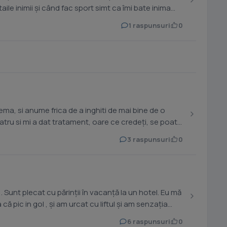
1 raspunsuri
0
a, si anume frica de a inghiti de mai bine de o
iatru si mi a dat tratament, oare ce credeți, se poate
3 raspunsuri
0
 Sunt plecat cu părinții în vacanță la un hotel. Eu mă
 pic in gol , și am urcat cu liftul și am senzația...
6 raspunsuri
0