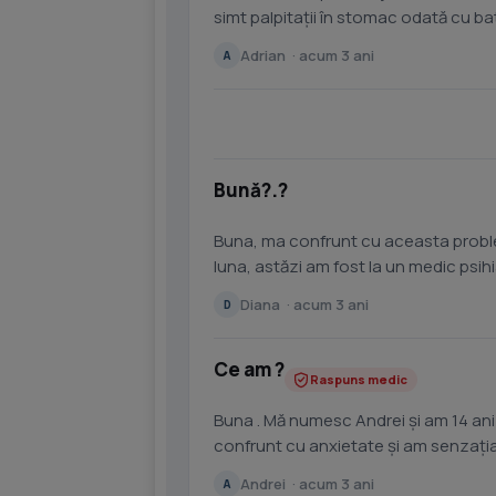
simt palpitații în stomac odată cu bataile inimii și când fac sport simt ca îmi bate inima
prea...
Adrian · acum 3 ani
A
Bună?.?
Buna, ma confrunt cu aceasta problem
luna, astăzi am fost la un medic psih
scăpa urmând...
Diana · acum 3 ani
D
Ce am ?
Raspuns medic
Buna . Mă numesc Andrei și am 14 ani .
confrunt cu anxietate și am senzația că
Andrei · acum 3 ani
A