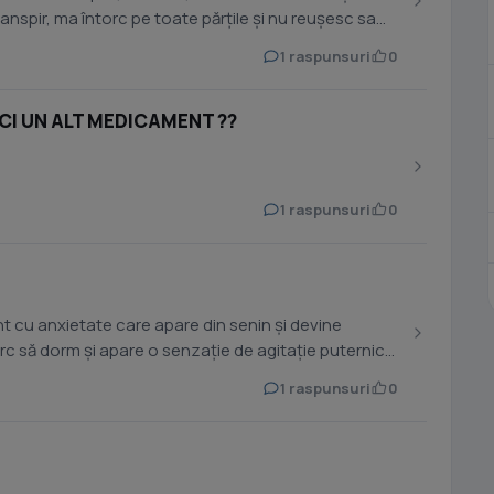
transpir, ma întorc pe toate părțile și nu reușesc sa
1 raspunsuri
0
ICI UN ALT MEDICAMENT ??
1 raspunsuri
0
 cu anxietate care apare din senin și devine
rc să dorm și apare o senzație de agitație puternică
1 raspunsuri
0