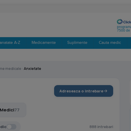
programa
7500 de 
anatate A-Z
Medicamente
Suplimente
Cauta medic
eme medicale
›
Anxietate
Adreseaza o intrebare
Medici
77
edic
888 intrebari