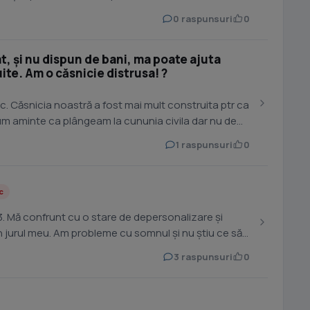
0 raspunsuri
0
t, și nu dispun de bani, ma poate ajuta
ite. Am o căsnicie distrusa! ?
ic. Căsnicia noastră a fost mai mult construita ptr ca
m aminte ca plângeam la cununia civila dar nu de...
1 raspunsuri
0
c
. Mă confrunt cu o stare de depersonalizare și
in jurul meu. Am probleme cu somnul și nu știu ce să
3 raspunsuri
0