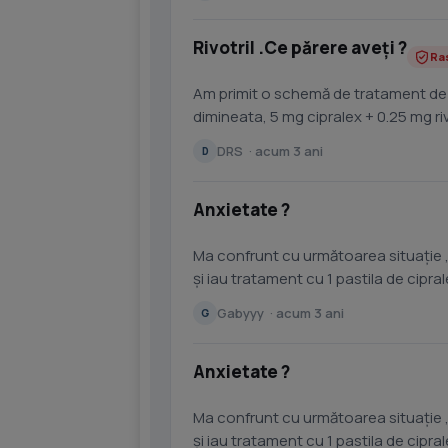
Rivotril .Ce părere aveți ?
Ra
Am primit o schemă de tratament de l
dimineata, 5 mg cipralex + 0.25 mg rivot
imovanne....
DRS · acum 3 ani
D
Anxietate ?
Ma confrunt cu următoarea situație 
și iau tratament cu 1 pastila de cipr
reducere treptat...
Gabyyy · acum 3 ani
G
Anxietate ?
Ma confrunt cu următoarea situație 
și iau tratament cu 1 pastila de cipr