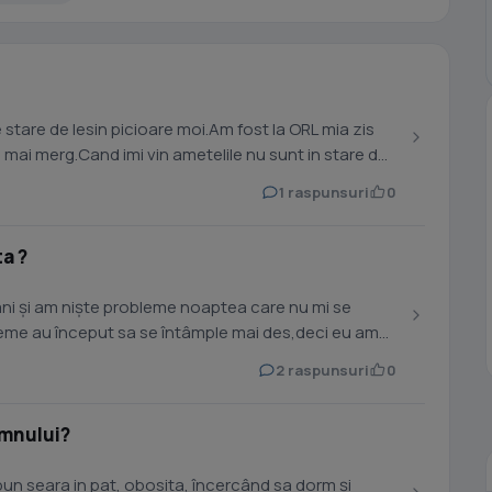
 stare de lesin picioare moi.Am fost la ORL mia zis
a mai merg.Cand imi vin ametelile nu sunt in stare de
1 raspunsuri
0
ta ?
ni și am niște probleme noaptea care nu mi se
 vreme au început sa se întâmple mai des,deci eu am
2 raspunsuri
0
mnului?
pun seara in pat, obosita, încercând sa dorm și