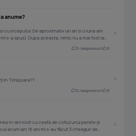
ala anume?
 si cu inceputul. De aproximativ un an si o luna am
mi s-a spus). Dupa aceasta, nimic nu a mai fost la
3 raspunsuri
0
i în Timișoara??
0 raspunsuri
0
mea m-am lovit cu ceafa de coltul unui perete și
ul acum am 16 ani mi s-au făcut 3 cheaguri de