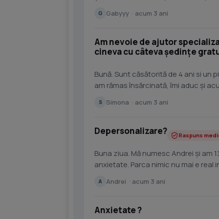
reducere treptat...
Gabyyy · acum 3 ani
G
Am nevoie de ajutor specializa
cineva cu câteva ședințe gratu
Bună. Sunt căsătorită de 4 ani si un p
am rămas însărcinată, îmi aduc și acu
Simona · acum 3 ani
S
Depersonalizare?
Raspuns medi
Buna ziua. Mă numesc Andrei și am 13
anxietate. Parca nimic nu mai e real 
fac.
Andrei · acum 3 ani
A
Anxietate ?