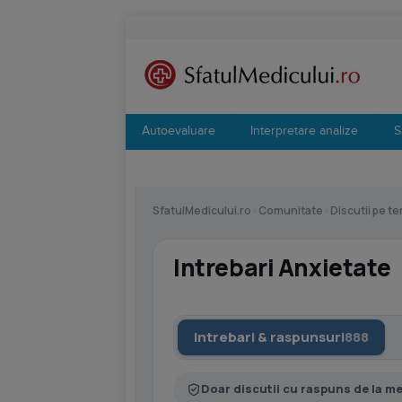
Autoevaluare
Interpretare analize
S
SfatulMedicului.ro
›
Comunitate
›
Discutii pe t
Intrebari Anxietate
Intrebari & raspunsuri
888
Doar discutii cu raspuns de la m