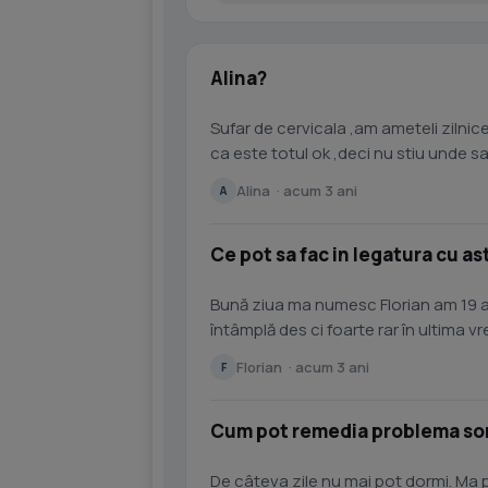
Alina?
Sufar de cervicala ,am ameteli zilnice
ca este totul ok ,deci nu stiu unde s
nimic pierd tot...
Alina · acum 3 ani
A
Ce pot sa fac in legatura cu as
Bună ziua ma numesc Florian am 19 a
întâmplă des ci foarte rar în ultima
niște probleme cu...
Florian · acum 3 ani
F
Cum pot remedia problema so
De câteva zile nu mai pot dormi. Ma 