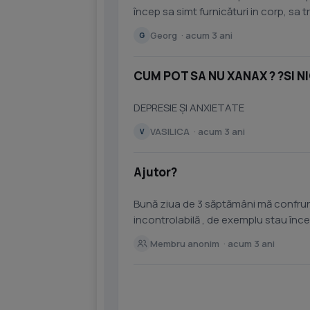
încep sa simt furnicături in corp, sa 
dorm pana...
Georg · acum 3 ani
G
CUM POT SA NU XANAX ? ?SI N
DEPRESIE ȘI ANXIETATE
VASILICA · acum 3 ani
V
Ajutor?
Bună ziua de 3 săptămâni mă confrunt
incontrolabilă , de exemplu stau înce
și încep...
Membru anonim · acum 3 ani