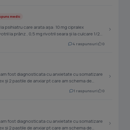
spuns medic
a psihiatru care arata așa: 10 mg cipralex
ril la prânz , 0,5 mg rivotril seara și la culcare 1/2
4 raspunsuri
0
,am fost diagnosticata cu anxietate cu somatizare
alex și 2 pastile de anxiar pt care am schema de
1 raspunsuri
0
,am fost diagnosticata cu anxietate cu somatizare
alex și 2 pastile de anxiar pt care am schema de