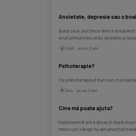
Anxietate, depresie sau o bo
Buna ziua. Voi trece direct la subiect
avut primul meu atac de panica (asa 
fel si au urmat o...
KisR · acum 3 ani
K
Psihoterapie?
Ce psihoterapeut bun bun cunoașteț
Rox · acum 3 ani
R
Cine mă poate ajuta?
Împlinisem 8 ani a doua zi după ziua 
mea curs sânge nu am anunțat medic