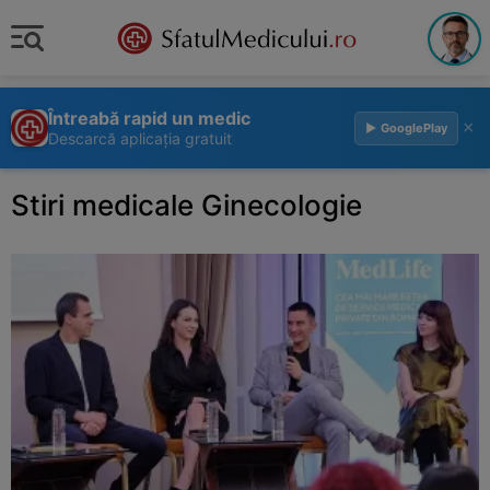
Întreabă rapid un medic
×
▶ GooglePlay
Descarcă aplicația gratuit
Stiri medicale Ginecologie