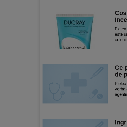
Cosu
Ince
Fie ca
este u
colonii
Ce p
de 
Pielea
vorba d
agentii
Ingr