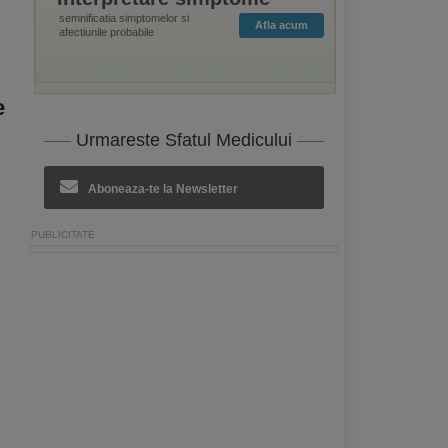
semnificatia simptomelor si
Afla acum
afectiunile probabile
e
Urmareste Sfatul Medicului
Aboneaza-te la Newsletter