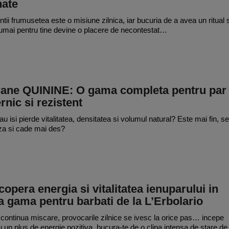
nate
tii frumusetea este o misiune zilnica, iar bucuria de a avea un ritual s
umai pentru tine devine o placere de necontestat…
rane QUININE: O gama completa pentru par
rnic si rezistent
au isi pierde vitalitatea, densitatea si volumul natural? Este mai fin, se
za si cade mai des?
opera energia si vitalitatea ienuparului in
 gama pentru barbati de la L’Erbolario
n continua miscare, provocarile zilnice se ivesc la orice pas… incepe
u un plus de energie pozitiva, bucura-te de o clipa intensa de stare de