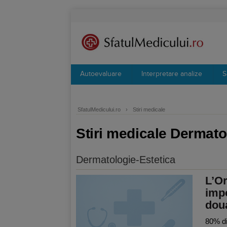
Autoevaluare
Interpretare analize
S
SfatulMedicului.ro
›
Stiri medicale
Stiri medicale Dermato
Dermatologie-Estetica
L’Or
impo
dou
80% di