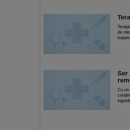
Tera
Terapi
de zil
tratam
Ser 
rem
Cu un 
condim
ingred