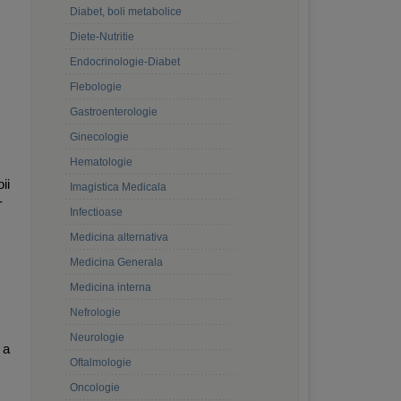
Diabet, boli metabolice
Diete-Nutritie
Endocrinologie-Diabet
Flebologie
Gastroenterologie
Ginecologie
Hematologie
ii
Imagistica Medicala
-
Infectioase
Medicina alternativa
Medicina Generala
Medicina interna
Nefrologie
Neurologie
 a
Oftalmologie
Oncologie