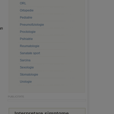
ORL
Ortopedie
Pediatrie
Pneumofiziologie
un
Proctologie
Psihiatrie
Reumatologie
Sanatate sport
Sarcina
Sexologie
Stomatologie
Urologie
Interpretare simptome