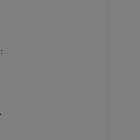
 1
al
i