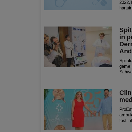
2022, 
hartuir
Spit
in p
Der
And
Spital
game D
Schwar
Clin
medi
ProEste
ambula
fost in