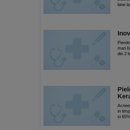
bine la
Inov
Pierder
mari b
din 2 b
Piel
Ker
Acneea
in tim
si 65%