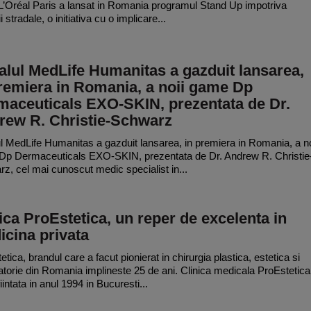
L’Oréal Paris a lansat in Romania programul Stand Up impotriva
ii stradale, o initiativa cu o implicare...
alul MedLife Humanitas a gazduit lansarea,
remiera in Romania, a noii game Dp
maceuticals EXO-SKIN, prezentata de Dr.
rew R. Christie-Schwarz
ul MedLife Humanitas a gazduit lansarea, in premiera in Romania, a no
p Dermaceuticals EXO-SKIN, prezentata de Dr. Andrew R. Christie
z, cel mai cunoscut medic specialist in...
ica ProEstetica, un reper de excelenta in
cina privata
tica, brandul care a facut pionierat in chirurgia plastica, estetica si
torie din Romania implineste 25 de ani. Clinica medicala ProEstetica
fiintata in anul 1994 in Bucuresti...