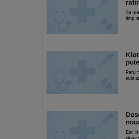
rafi
Sa men
timp n
Klo
pute
Parul t
subtia
Desc
noua
Esti i
ziua c