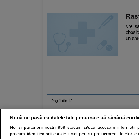
Rasf
Vrei sa
obosit
un ame
Pag 1 din 12
Nouă ne pasă ca datele tale personale să rămână confi
Resurse:
Autoevaluare simptome
Interpre
Noi și partenerii noștri
959
stocăm și/sau accesăm informații pe
precum identificatorii cookie unici pentru prelucrarea datelor c
Opiniile avizate ale medicilor, sfaturile si orice alt