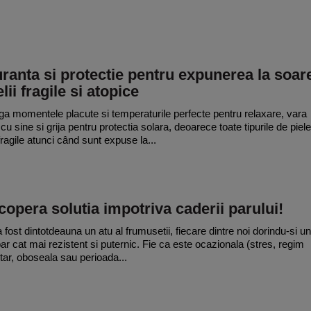
ranta si protectie pentru expunerea la soar
elii fragile si atopice
ga momentele placute si temperaturile perfecte pentru relaxare, vara
u sine si grija pentru protectia solara, deoarece toate tipurile de piele
fragile atunci când sunt expuse la...
opera solutia impotriva caderii parului!
 fost dintotdeauna un atu al frumusetii, fiecare dintre noi dorindu-si un
 par cat mai rezistent si puternic. Fie ca este ocazionala (stres, regim
tar, oboseala sau perioada...