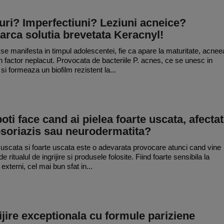
ri? Imperfectiuni? Leziuni acneice?
arca solutia brevetata Keracnyl!
 se manifesta in timpul adolescentei, fie ca apare la maturitate, acnee
n factor neplacut. Provocata de bacteriile P. acnes, ce se unesc in
 si formeaza un biofilm rezistent la...
oti face cand ai pielea foarte uscata, afecta
psoriazis sau neurodermatita?
 uscata si foarte uscata este o adevarata provocare atunci cand vine
e ritualul de ingrijire si produsele folosite. Fiind foarte sensibila la
 externi, cel mai bun sfat in...
ijire exceptionala cu formule pariziene