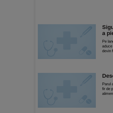
Sigu
a pi
Pe lan
aduce c
devin 
Desc
Parul a
fir de
alimen