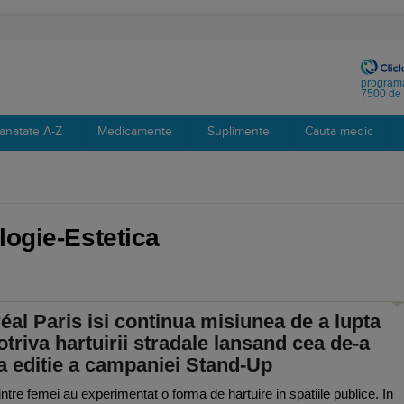
programa
7500 de 
anatate A-Z
Medicamente
Suplimente
Cauta medic
logie-Estetica
éal Paris isi continua misiunea de a lupta
triva hartuirii stradale lansand cea de-a
a editie a campaniei Stand-Up
ntre femei au experimentat o forma de hartuire in spatiile publice. In