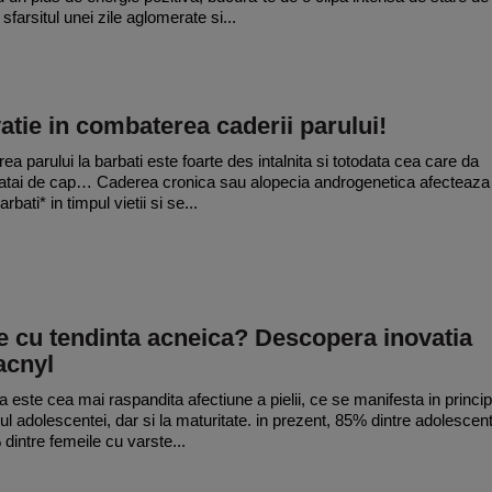
 sfarsitul unei zile aglomerate si...
atie in combaterea caderii parului!
ea parului la barbati este foarte des intalnita si totodata cea care da
atai de cap… Caderea cronica sau alopecia androgenetica afecteaza
arbati* in timpul vietii si se...
e cu tendinta acneica? Descopera inovatia
acnyl
 este cea mai raspandita afectiune a pielii, ce se manifesta in princip
pul adolescentei, dar si la maturitate. in prezent, 85% dintre adolescent
 dintre femeile cu varste...