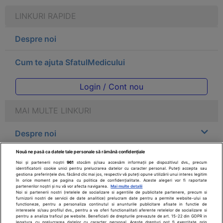
LINKURI RAPIDE
Despre noi
Cum te ajuta SfatulMedicului
Login / Cont nou
MAI MULTE LINKURI
Despre noi
Nouă ne pasă ca datele tale personale să rămână confidențiale
Legal
Noi și partenerii noștri
961
stocăm și/sau accesăm informații pe dispozitivul dvs., precum
identificatorii cookie unici pentru prelucrarea datelor cu caracter personal. Puteți accepta sau
gestiona preferințele dvs. făcând clic mai jos, respectiv vă puteți opune utilizării unui interes legitim
Drepturile consumatorului
în orice moment pe pagina cu politica de confidențialitate. Aceste alegeri vor fi raportate
partenerilor noștri și nu vă vor afecta navigarea.
Mai multe detalii
Noi si partenerii nostri (retelele de socializare si agentiile de publicitate partenere, precum si
furnizorii nostri de servicii de date analitice) prelucram date pentru a permite website-ului sa
Parteneri
functioneze, pentru a personaliza continutul si anunturile publicitare afisate in functie de
interesele si/sau profilul dvs., pentru a va oferi functionalitati aferente retelelor de socializare si
pentru a analiza traficul pe website. Beneficiati de drepturile prevazute de art. 15-22 din GDPR in
legatura cu prelucrarea datelor cu caracter personal. Aceste drepturi pot fi exercitate prin