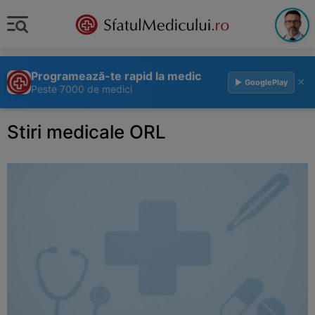
Programează-te rapid la medic
×
▶ GooglePlay
Peste 7000 de medici
Stiri medicale ORL