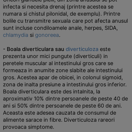
infecta si necesita drenaj (printre acestea se
numara si chistul pilonidal, de exemplu). Printre
bolile cu transmitre sexuala care pot afecta anusul
sunt incluse condiloamele anale, herpes, SIDA,
chlamydia
si
gonoreea
.
- Boala diverticulara sau
diverticuloza
este
prezenta unor mici pungute (diverticuli) in
peretele muscular al intestinului gros care se
formeaza in anumite zone slabite ale intestinului
gros. Acestea apar de obicei, in colonul sigmoid,
zona de inalta presiune a intestinului gros inferior.
Boala diverticulara este des intalnita, la
aproximativ 10% dintre persoanele de peste 40 de
ani si 50% dintre persoanele de peste 60 de ani.
Aceasta este adesea cauzata de consumul de
alimente sarace in fibre. Diverticuloza rareori
provoaca simptome.