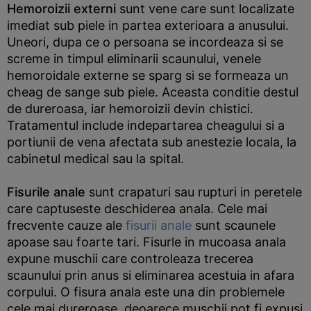
Hemoroizii externi
sunt vene care sunt localizate
imediat sub piele in partea exterioara a anusului.
Uneori, dupa ce o persoana se incordeaza si se
screme in timpul eliminarii scaunului, venele
hemoroidale externe se sparg si se formeaza un
cheag de sange sub piele. Aceasta conditie destul
de dureroasa, iar hemoroizii devin chistici.
Tratamentul include indepartarea cheagului si a
portiunii de vena afectata sub anestezie locala, la
cabinetul medical sau la spital.
Fisurile anale
sunt crapaturi sau rupturi in peretele
care captuseste deschiderea anala. Cele mai
frecvente cauze ale
fisurii anale
sunt scaunele
apoase sau foarte tari. Fisurle in mucoasa anala
expune muschii care controleaza trecerea
scaunului prin anus si eliminarea acestuia in afara
corpului. O fisura anala este una din problemele
cele mai dureroase, deoarece muschii pot fi expusi