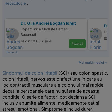
Hepatologie
.
Dr. Gila Andrei Bogdan Ionut
Dr. 
Hyperclinica MedLife Berceni -
Hype
Bucuresti
📅 di
📅 din 10.08 • 👍 4
Rezervă
Mai multi medici >
Sindormul de colon iritabil
(SCI) sau colon spastic,
colon iritabil, nervos este o afectiune in care au
loc contractii musculare ale colonului mai rapide
decat la persoanele care nu sufera de aceasta
conditie. O serie de factori pot declansa SCI
inclusiv anumite alimente, medicamente cat si
stresul emotional. Simptomele includ dureri