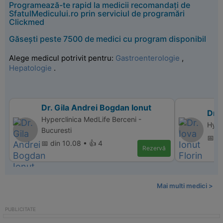
Programează-te rapid la medicii recomandați de
SfatulMedicului.ro prin serviciul de programări
Clickmed
Găsești peste 7500 de medici cu program disponibil
Alege medicul potrivit pentru:
Gastroenterologie
,
Hepatologie
.
Dr. Gila Andrei Bogdan Ionut
Dr. 
Hyperclinica MedLife Berceni -
Hype
Bucuresti
📅 di
📅 din 10.08 • 👍 4
Rezervă
Mai multi medici >