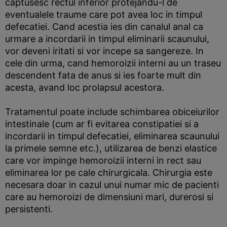
captusesc rectul inferior protejandu-l de
eventualele traume care pot avea loc in timpul
defecatiei. Cand acestia ies din canalul anal ca
urmare a incordarii in timpul eliminarii scaunului,
vor deveni iritati si vor incepe sa sangereze. In
cele din urma, cand hemoroizii interni au un traseu
descendent fata de anus si ies foarte mult din
acesta, avand loc prolapsul acestora.
Tratamentul poate include schimbarea obiceiurilor
intestinale (cum ar fi evitarea constipatiei si a
incordarii in timpul defecatiei, eliminarea scaunului
la primele semne etc.), utilizarea de benzi elastice
care vor impinge hemoroizii interni in rect sau
eliminarea lor pe cale chirurgicala. Chirurgia este
necesara doar in cazul unui numar mic de pacienti
care au hemoroizi de dimensiuni mari, durerosi si
persistenti.