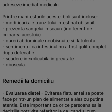
adreseze imediat medicului.
Printre manifestarile acestei boli sunt incluse:
- modificari ale tranzitului intestinal obisnuit
- prezenta sangelui in scaun (indiferent de
culoarea acestuia)
- dureri abdominale neobisnuite si flatulenta
- sentimentul ca intestinul nu a fost golit complet
dupa defecatie
- scadere inexplicabila in greutate
- oboseala.
Remedii la domiciliu
- Evaluarea dietei
- Evitarea flatulentei se poate
face printr-un plan de alimentatie ales cu putina
atentie. Este important ca orice persoana sa ia
deciziile potrivite referitor la ce, cand si cum