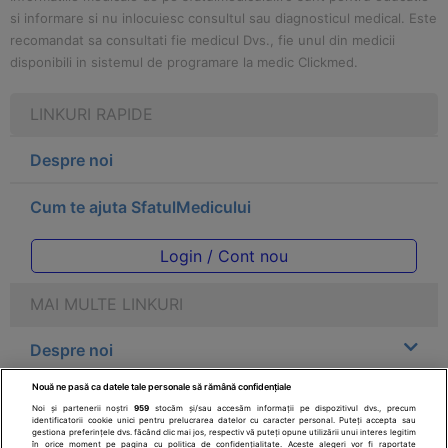
si informare si nu inlocuiesc consultul sau diagnosticul medical. Este
recomandat sa consultati fie medicul Dvs., fie unul din medicii
disponibili in sistemul de programare la medic Clickmed.
LINKURI RAPIDE
Despre noi
Cum te ajuta SfatulMedicului
Login / Cont nou
MAI MULTE LINKURI
Despre noi
Nouă ne pasă ca datele tale personale să rămână confidențiale
Legal
Noi și partenerii noștri
959
stocăm și/sau accesăm informații pe dispozitivul dvs., precum
identificatorii cookie unici pentru prelucrarea datelor cu caracter personal. Puteți accepta sau
gestiona preferințele dvs. făcând clic mai jos, respectiv vă puteți opune utilizării unui interes legitim
Drepturile consumatorului
în orice moment pe pagina cu politica de confidențialitate. Aceste alegeri vor fi raportate