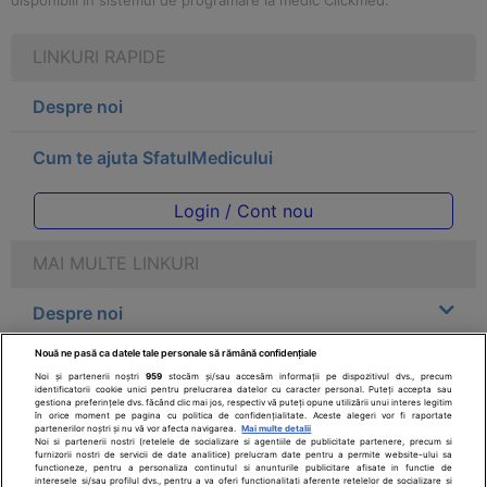
disponibili in sistemul de programare la medic Clickmed.
LINKURI RAPIDE
Despre noi
Cum te ajuta SfatulMedicului
Login / Cont nou
MAI MULTE LINKURI
Despre noi
Nouă ne pasă ca datele tale personale să rămână confidențiale
Legal
Noi și partenerii noștri
959
stocăm și/sau accesăm informații pe dispozitivul dvs., precum
identificatorii cookie unici pentru prelucrarea datelor cu caracter personal. Puteți accepta sau
gestiona preferințele dvs. făcând clic mai jos, respectiv vă puteți opune utilizării unui interes legitim
Drepturile consumatorului
în orice moment pe pagina cu politica de confidențialitate. Aceste alegeri vor fi raportate
partenerilor noștri și nu vă vor afecta navigarea.
Mai multe detalii
Noi si partenerii nostri (retelele de socializare si agentiile de publicitate partenere, precum si
furnizorii nostri de servicii de date analitice) prelucram date pentru a permite website-ului sa
Parteneri
functioneze, pentru a personaliza continutul si anunturile publicitare afisate in functie de
interesele si/sau profilul dvs., pentru a va oferi functionalitati aferente retelelor de socializare si