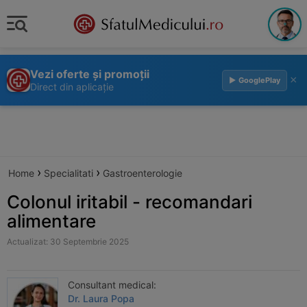
Vezi oferte și promoții
×
▶ GooglePlay
Direct din aplicație
›
›
Home
Specialitati
Gastroenterologie
Colonul iritabil - recomandari
alimentare
Actualizat: 30 Septembrie 2025
Consultant medical:
Dr. Laura Popa