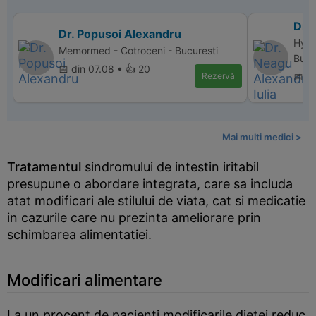
Dr. 
Dr. Popusoi Alexandru
Hype
Memormed - Cotroceni - Bucuresti
Bucu
📅 din 07.08 • 👍 20
Rezervă
📅 d
Mai multi medici >
Tratamentul
sindromului de intestin iritabil
presupune o abordare integrata, care sa includa
atat modificari ale stilului de viata, cat si medicatie
in cazurile care nu prezinta ameliorare prin
schimbarea alimentatiei.
Modificari alimentare
La un procent de pacienti modificarile dietei reduc