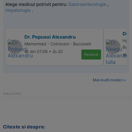
Alege medicul potrivit pentru:
Gastroenterologie
,
Hepatologie
.
Dr. 
Dr. Popusoi Alexandru
Hype
Memormed - Cotroceni - Bucuresti
Bucu
📅 din 07.08 • 👍 20
Rezervă
📅 d
Mai multi medici >
Citeste si despre: