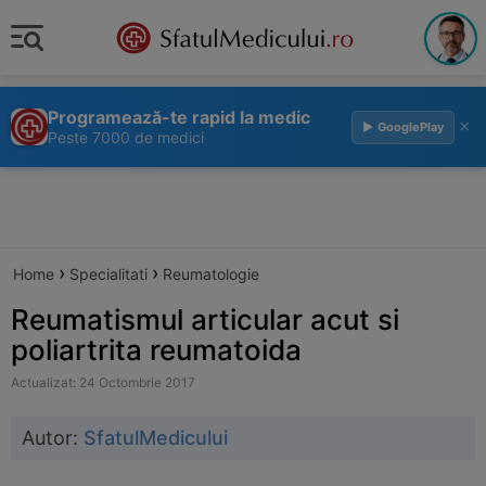
Programează-te rapid la medic
×
▶ GooglePlay
Peste 7000 de medici
›
›
Home
Specialitati
Reumatologie
Reumatismul articular acut si
poliartrita reumatoida
Actualizat: 24 Octombrie 2017
Autor:
SfatulMedicului