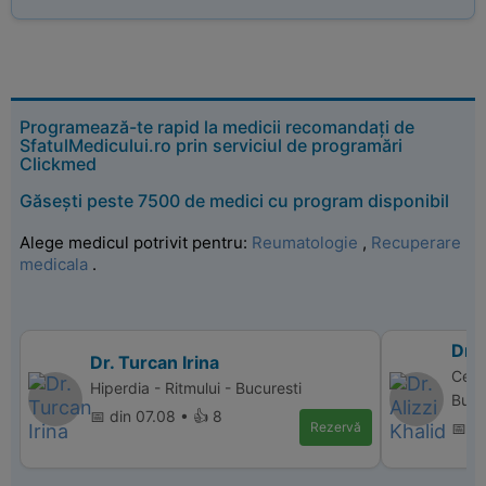
Programează-te rapid la medicii recomandați de
SfatulMedicului.ro prin serviciul de programări
Clickmed
Găsești peste 7500 de medici cu program disponibil
Alege medicul potrivit pentru:
Reumatologie
,
Recuperare
medicala
.
Dr. 
Dr. Turcan Irina
Cent
Hiperdia - Ritmului - Bucuresti
Bucu
📅 din 07.08 • 👍 8
Rezervă
📅 d