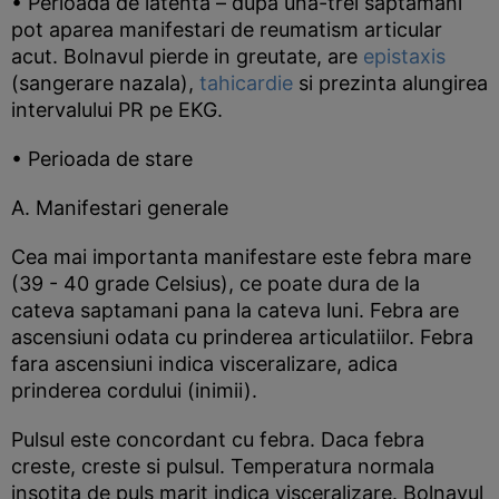
• Perioada de latenta – dupa una-trei saptamani
pot aparea manifestari de reumatism articular
acut. Bolnavul pierde in greutate, are
epistaxis
(sangerare nazala),
tahicardie
si prezinta alungirea
intervalului PR pe EKG.
• Perioada de stare
A. Manifestari generale
Cea mai importanta manifestare este febra mare
(39 - 40 grade Celsius), ce poate dura de la
cateva saptamani pana la cateva luni. Febra are
ascensiuni odata cu prinderea articulatiilor. Febra
fara ascensiuni indica visceralizare, adica
prinderea cordului (inimii).
Pulsul este concordant cu febra. Daca febra
creste, creste si pulsul. Temperatura normala
insotita de puls marit indica visceralizare. Bolnavul