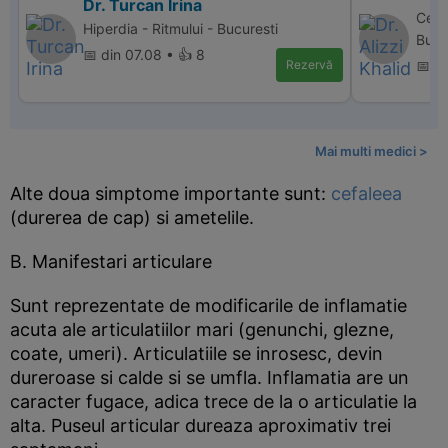
Dr. Turcan Irina
Cent
Hiperdia - Ritmului - Bucuresti
Bucu
📅 din 07.08 • 👍 8
Rezervă
📅 d
Mai multi medici >
Alte doua simptome importante sunt:
cefaleea
(durerea de cap) si ametelile.
B. Manifestari articulare
Sunt reprezentate de modificarile de inflamatie
acuta ale articulatiilor mari (genunchi, glezne,
coate, umeri). Articulatiile se inrosesc, devin
dureroase si calde si se umfla. Inflamatia are un
caracter fugace, adica trece de la o articulatie la
alta. Puseul articular dureaza aproximativ trei