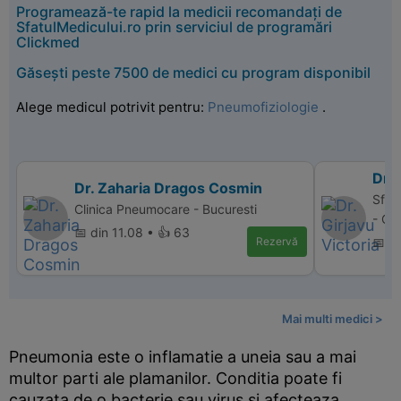
Programează-te rapid la medicii recomandați de
SfatulMedicului.ro prin serviciul de programări
Clickmed
Găsești peste 7500 de medici cu program disponibil
Alege medicul potrivit pentru:
Pneumofiziologie
.
Dr. 
Dr. Zaharia Dragos Cosmin
Sfant
Clinica Pneumocare - Bucuresti
- Cr
📅 din 11.08 • 👍 63
Rezervă
📅 d
Mai multi medici >
Pneumonia este o inflamatie a uneia sau a mai
multor parti ale plamanilor. Conditia poate fi
cauzata de o bacterie sau virus si afecteaza