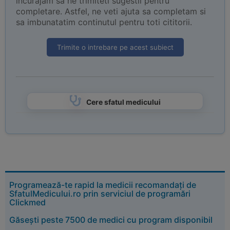
incurajam sa ne trimiteti sugestii pentru
completare. Astfel, ne veti ajuta sa completam si
sa imbunatatim continutul pentru toti cititorii.
Trimite o intrebare pe acest subiect
Cere sfatul medicului
Programează-te rapid la medicii recomandați de
SfatulMedicului.ro prin serviciul de programări
Clickmed
Găsești peste 7500 de medici cu program disponibil