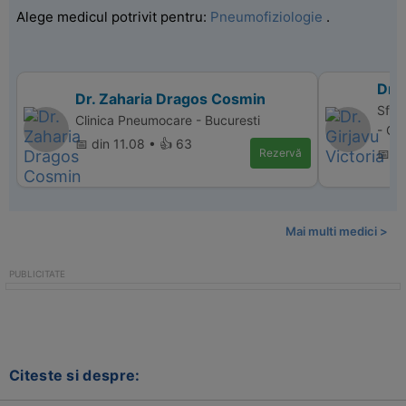
Alege medicul potrivit pentru:
Pneumofiziologie
.
Dr. 
Dr. Zaharia Dragos Cosmin
Sfant
Clinica Pneumocare - Bucuresti
- Cr
📅 din 11.08 • 👍 63
Rezervă
📅 d
Mai multi medici >
Citeste si despre: