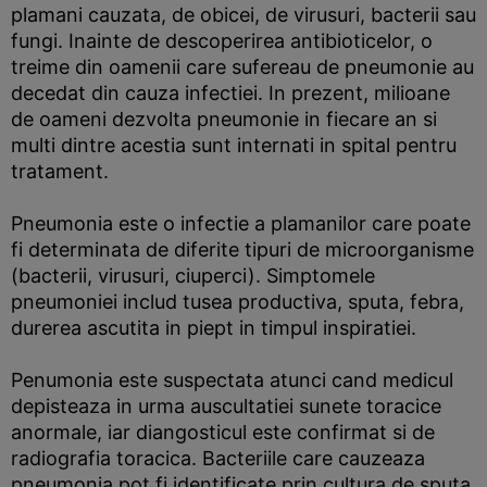
plamani cauzata, de obicei, de virusuri, bacterii sau
fungi. Inainte de descoperirea antibioticelor, o
treime din oamenii care sufereau de pneumonie au
decedat din cauza infectiei. In prezent, milioane
de oameni dezvolta pneumonie in fiecare an si
multi dintre acestia sunt internati in spital pentru
tratament.
Pneumonia este o infectie a plamanilor care poate
fi determinata de diferite tipuri de microorganisme
(bacterii, virusuri, ciuperci). Simptomele
pneumoniei includ tusea productiva, sputa, febra,
durerea ascutita in piept in timpul inspiratiei.
Penumonia este suspectata atunci cand medicul
depisteaza in urma auscultatiei sunete toracice
anormale, iar diangosticul este confirmat si de
radiografia toracica. Bacteriile care cauzeaza
pneumonia pot fi identificate prin cultura de sputa.