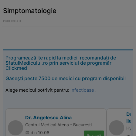
Simptomatologie
Programează-te rapid la medicii recomandați de
SfatulMedicului.ro prin serviciul de programări
Clickmed
Găsești peste 7500 de medici cu program disponibil
Alege medicul potrivit pentru:
Infectioase
.
Dr.
Dr. Angelescu Alina
Ilea
Centrul Medical Atena - Bucuresti
Hyper
📅 din 10.08
Rezervă
📅 d