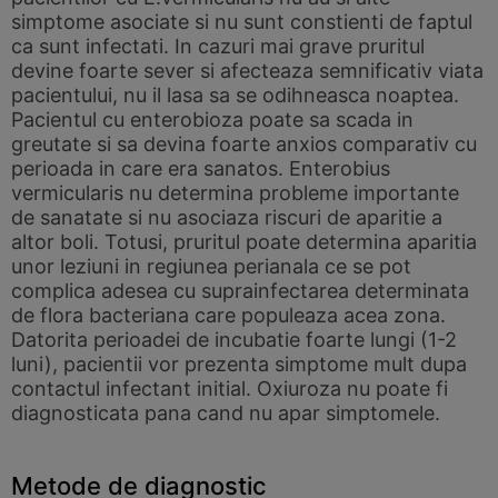
simptome asociate si nu sunt constienti de faptul
ca sunt infectati. In cazuri mai grave pruritul
devine foarte sever si afecteaza semnificativ viata
pacientului, nu il lasa sa se odihneasca noaptea.
Pacientul cu enterobioza poate sa scada in
greutate si sa devina foarte anxios comparativ cu
perioada in care era sanatos. Enterobius
vermicularis nu determina probleme importante
de sanatate si nu asociaza riscuri de aparitie a
altor boli. Totusi, pruritul poate determina aparitia
unor leziuni in regiunea perianala ce se pot
complica adesea cu suprainfectarea determinata
de flora bacteriana care populeaza acea zona.
Datorita perioadei de incubatie foarte lungi (1-2
luni), pacientii vor prezenta simptome mult dupa
contactul infectant initial. Oxiuroza nu poate fi
diagnosticata pana cand nu apar simptomele.
Metode de diagnostic