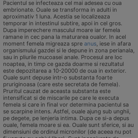
Pacientul se infecteaza cel mai adesea cu oua
embrionate. Ouale se transforma in adulti in
aproximativ 1 luna. Acestia se localizeaza
temporar in intestinul subtire, apoi in cel gros.
Dupa imperechere masculul moare iar femela
ramane in cec pana la maturarea oualor. In acel
moment femela migreaza spre
anus
, iese in afara
organismului gazdei si le depune in zona perianala,
sau in pliurile mucoasei anale. Procesul are loc
noaptea, in timp ce gazda doarme si rezultatul
este depozitarea a 10-20000 de oua in exterior.
Ouale sunt depuse intr-o substanta foarte
pruriginoasa (care este secretata de femela).
Pruritul cauzat de aceasta substanta este
intensificat si de miscarile pe care le executa
femela si care in final vor determina pacientul sa
se scarpine intens. Astfel, ouale ajung sub unghii,
pe degete, pe lenjeria intima. Dupa ce si-a depus
ouale, femela moare si ea. Ouale sunt sferice, si au
dimensiuni de ordinul micronilor (de aceea nu pot