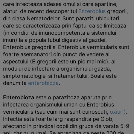
care infecteaza adesea omul si care apartine,
alaturi de recent descoperitul
Enterobius
gregorii,
din clasa Nematodelor. Sunt paraziti ubicuitari
care se caracterizeaza prin faptul ca se limiteaza
(in conditii de imunocompetenta a sistemului
imun) la a popula tubul digestiv al gazdei.
Enterobius gregorii si Enterobius vermicularis sunt
foarte asemanatori din punct de vedere al
aspectului (E.gregorii este un pic mai mic), al
modului de infectare a organismului gazda,
simptomatologiei si tratamentului. Boala este
denumita
enterobioza
.
Enterobioza
este o parazitoza aparuta prin
infectarea organismului uman cu Enterobius
vermicularis (sau cum mai sunt cunoscuti,
oxiuri)
.
Infectia este foarte larg raspandita pe Glob,
afectand in principal copii din grupa de varsta 5-9
ani, dar nu numai. Se apreciaza ca peste 200 de