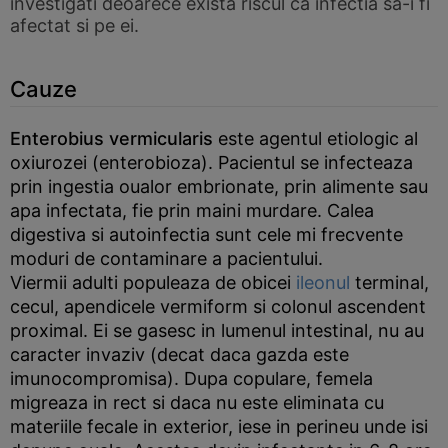
investigati deoarece exista riscul ca infectia sa-i fi
afectat si pe ei.
Cauze
Enterobius vermicularis
este agentul etiologic al
oxiurozei (enterobioza). Pacientul se infecteaza
prin ingestia oualor embrionate, prin alimente sau
apa infectata, fie prin maini murdare. Calea
digestiva si autoinfectia sunt cele mi frecvente
moduri de contaminare a pacientului.
Viermii adulti populeaza de obicei
ileonul
terminal,
cecul, apendicele vermiform si colonul ascendent
proximal. Ei se gasesc in lumenul intestinal, nu au
caracter invaziv (decat daca gazda este
imunocompromisa). Dupa copulare, femela
migreaza in rect si daca nu este eliminata cu
materiile fecale in exterior, iese in perineu unde isi