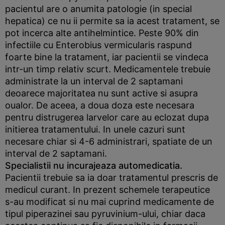
pacientul are o anumita patologie (in special
hepatica) ce nu ii permite sa ia acest tratament, se
pot incerca alte antihelmintice. Peste 90% din
infectiile cu Enterobius vermicularis raspund
foarte bine la tratament, iar pacientii se vindeca
intr-un timp relativ scurt. Medicamentele trebuie
administrate la un interval de 2 saptamani
deoarece majoritatea nu sunt active si asupra
oualor. De aceea, a doua doza este necesara
pentru distrugerea larvelor care au eclozat dupa
initierea tratamentului. In unele cazuri sunt
necesare chiar si 4-6 administrari, spatiate de un
interval de 2 saptamani.
Specialistii nu incurajeaza automedicatia.
Pacientii trebuie sa ia doar tratamentul prescris de
medicul curant. In prezent schemele terapeutice
s-au modificat si nu mai cuprind medicamente de
tipul piperazinei sau pyruvinium-ului, chiar daca