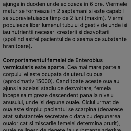
ajunge in duoden unde eclozeza in 6 ore. Viermele
matur se formeaza in 2 saptamani si este capabil
sa supravietuiasca timp de 2 luni (maxim). Viermii
populeaza liber lumenul tubului digestiv de unde isi
iau nutrientii necesari cresterii si dezvoltarii
(spoliind astfel pacientul de o seama de substante
hranitoare).
Comportamentul femelei de Enterobius
vermicularis este aparte.
Cea mai mare parte a
corpului ei este ocupata de uterul cu oua
(aproximativ 15000). Cand toate aceste oua au
ajuns la acelasi stadiu de dezvoltare, femela
incepe sa migreze descendent pana la nivelul
anusului, unde isi depune ouale. Ciclul urmat de
oua este simplu: pacientul se scarpina (deoarece
atat substantele secretate o data cu depunerea
oualor cat si miscarile femelei determina prurit),
ouale se lipesc de degete (au substante adezive