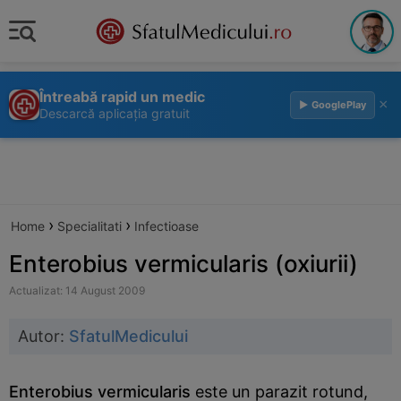
Întreabă rapid un medic
×
▶ GooglePlay
Descarcă aplicația gratuit
›
›
Home
Specialitati
Infectioase
Enterobius vermicularis (oxiurii)
Actualizat: 14 August 2009
Autor:
SfatulMedicului
Enterobius vermicularis
este un parazit rotund,