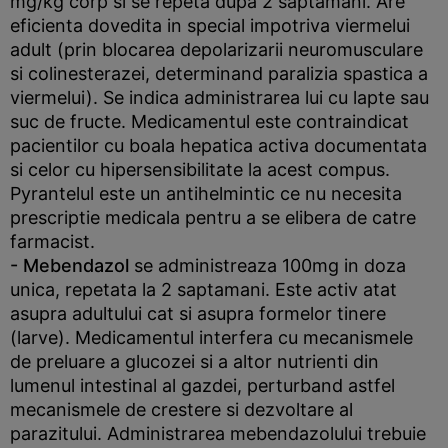
mg/kg corp si se repeta dupa 2 saptamani. Are
eficienta dovedita in special impotriva viermelui
adult (prin blocarea depolarizarii neuromusculare
si colinesterazei, determinand paralizia spastica a
viermelui). Se indica administrarea lui cu lapte sau
suc de fructe. Medicamentul este contraindicat
pacientilor cu boala hepatica activa documentata
si celor cu hipersensibilitate la acest compus.
Pyrantelul este un antihelmintic ce nu necesita
prescriptie medicala pentru a se elibera de catre
farmacist.
- Mebendazol
se administreaza 100mg in doza
unica, repetata la 2 saptamani. Este activ atat
asupra adultului cat si asupra formelor tinere
(larve). Medicamentul interfera cu mecanismele
de preluare a glucozei si a altor nutrienti din
lumenul intestinal al gazdei, perturband astfel
mecanismele de crestere si dezvoltare al
parazitului. Administrarea mebendazolului trebuie