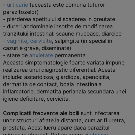
-
urticarie
(aceasta este comuna tuturor
parazitozelor)
- pierderea apetitului si scaderea in greutate
- dureri abdominale insotite de modificarea
tranzitului intestinal: scaune mucoase, diareice
-
vaginite
,
cervicite
, salpingite (in special in
cazurile grave, diseminate)
- stare de
anxietate
permanenta.
Aceasta simptomatologie foarte variata impune
realizarea unui diagnostic diferential. Acesta
include: ascaridioza, giardioza, apendicita,
dermatita de contact, boala intestinala
inflamatorie, dermatita perianala secundara unei
igiene deficitare, cervicita.
Complicatii frecvente ale bolii
sunt infectarea
unor structuri aflate la distanta, cum ar fi uretra,
prostata. Acest lucru apare daca parazitul
migreaza aberant. Pot sa apara si
abcese