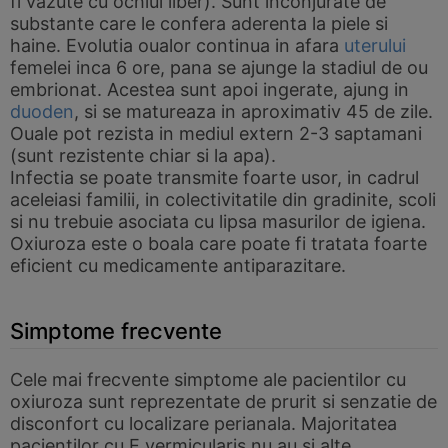
fi vazute cu ochiul liber). Sunt inconjurate de
substante care le confera aderenta la piele si
haine. Evolutia oualor continua in afara
uterului
femelei inca 6 ore, pana se ajunge la stadiul de ou
embrionat. Acestea sunt apoi ingerate, ajung in
duoden
, si se matureaza in aproximativ 45 de zile.
Ouale pot rezista in mediul extern 2-3 saptamani
(sunt rezistente chiar si la apa).
Infectia se poate transmite foarte usor, in cadrul
aceleiasi familii, in colectivitatile din gradinite, scoli
si nu trebuie asociata cu lipsa masurilor de igiena.
Oxiuroza este o boala care poate fi tratata foarte
eficient cu medicamente antiparazitare.
Simptome frecvente
Cele mai frecvente simptome ale pacientilor cu
oxiuroza sunt reprezentate de prurit si senzatie de
disconfort cu localizare perianala. Majoritatea
pacientilor cu E.vermicularis nu au si alte