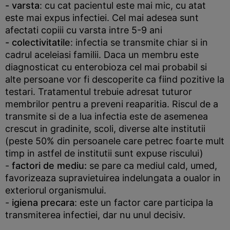
- varsta
: cu cat pacientul este mai mic, cu atat
este mai expus infectiei. Cel mai adesea sunt
afectati copiii cu varsta intre 5-9 ani
- colectivitatile
: infectia se transmite chiar si in
cadrul aceleiasi familii. Daca un membru este
diagnosticat cu enterobioza cel mai probabil si
alte persoane vor fi descoperite ca fiind pozitive la
testari. Tratamentul trebuie adresat tuturor
membrilor pentru a preveni reaparitia. Riscul de a
transmite si de a lua infectia este de asemenea
crescut in gradinite, scoli, diverse alte institutii
(peste 50% din persoanele care petrec foarte mult
timp in astfel de institutii sunt expuse riscului)
-
factori de mediu:
se pare ca mediul cald, umed,
favorizeaza supravietuirea indelungata a oualor in
exteriorul organismului.
-
igiena precara
: este un factor care participa la
transmiterea infectiei, dar nu unul decisiv.