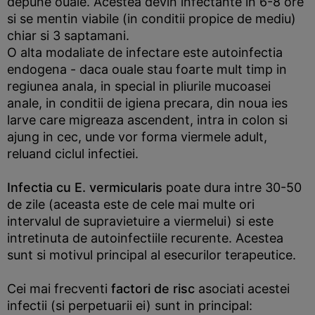
depune ouale. Acestea devin infectante in 6-8 ore
si se mentin viabile (in conditii propice de mediu)
chiar si 3 saptamani.
O alta modaliate de infectare este autoinfectia
endogena - daca ouale stau foarte mult timp in
regiunea anala, in special in pliurile mucoasei
anale, in conditii de igiena precara, din noua ies
larve care migreaza ascendent, intra in colon si
ajung in cec, unde vor forma viermele adult,
reluand ciclul infectiei.
Infectia cu E. vermicularis
poate dura intre 30-50
de zile (aceasta este de cele mai multe ori
intervalul de supravietuire a viermelui) si este
intretinuta de autoinfectiile recurente. Acestea
sunt si motivul principal al esecurilor terapeutice.
Cei mai frecventi
factori de risc
asociati acestei
infectii
(si perpetuarii ei) sunt in principal: