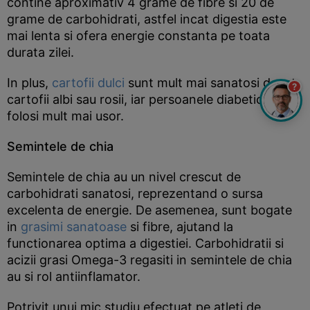
contine aproximativ 4 grame de fibre si 20 de
grame de carbohidrati, astfel incat digestia este
mai lenta si ofera energie constanta pe toata
durata zilei.
In plus,
cartofii dulci
sunt mult mai sanatosi decat
?
cartofii albi sau rosii, iar persoanele diabetice ii pot
folosi mult mai usor.
Semintele de chia
Semintele de chia au un nivel crescut de
carbohidrati sanatosi, reprezentand o sursa
excelenta de energie. De asemenea, sunt bogate
in
grasimi sanatoase
si fibre, ajutand la
functionarea optima a digestiei. Carbohidratii si
acizii grasi Omega-3 regasiti in semintele de chia
au si rol antiinflamator.
Potrivit unui mic studiu efectuat pe atleti de