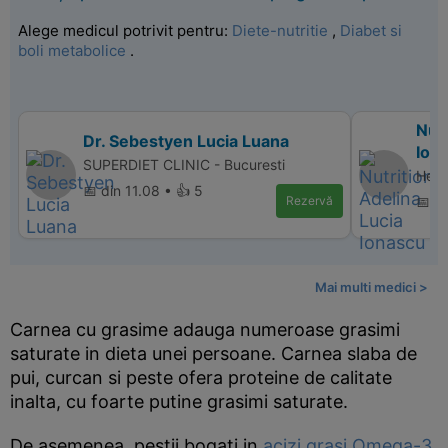
Alege medicul potrivit pentru:
Diete-nutritie
,
Diabet si
boli metabolice
.
Nutr
Dr. Sebestyen Lucia Luana
Ion
SUPERDIET CLINIC - Bucuresti
Heal
📅 din 11.08 • 👍 5
Rezervă
📅 d
Mai multi medici >
Carnea cu grasime adauga numeroase grasimi
saturate in dieta unei persoane. Carnea slaba de
pui, curcan si peste ofera proteine de calitate
inalta, cu foarte putine grasimi saturate.
De asemenea, pestii bogati in
acizi grasi Omega-3
,