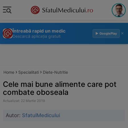
Întreabă rapid un medic
×
▶ GooglePlay
Descarcă aplicația gratuit
›
›
Home
Specialitati
Diete-Nutritie
Cele mai bune alimente care pot
combate oboseala
Actualizat: 22 Martie 2019
Autor:
SfatulMedicului