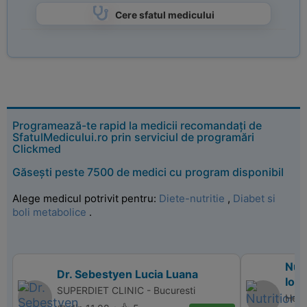
Cere sfatul medicului
Programează-te rapid la medicii recomandați de
SfatulMedicului.ro prin serviciul de programări
Clickmed
Găsești peste 7500 de medici cu program disponibil
Alege medicul potrivit pentru:
Diete-nutritie
,
Diabet si
boli metabolice
.
Nutr
Dr. Sebestyen Lucia Luana
Ion
SUPERDIET CLINIC - Bucuresti
Heal