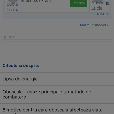
📅 din 11.08 • 👍 5
Rezervă
📅 d
Mai multi medici >
Citeste si despre:
Lipsa de energie
Oboseala - cauze principale si metode de
combatere
8 motive pentru care oboseala afecteaza viata