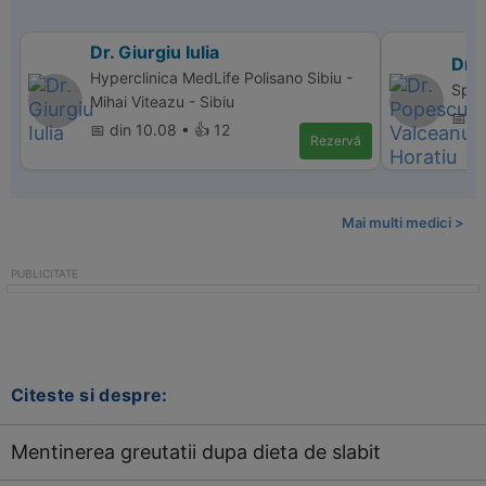
Dr. Giurgiu Iulia
Dr.
Hyperclinica MedLife Polisano Sibiu -
Spita
Mihai Viteazu - Sibiu
📅 d
📅 din 10.08 • 👍 12
Rezervă
Mai multi medici >
Citeste si despre:
Mentinerea greutatii dupa dieta de slabit