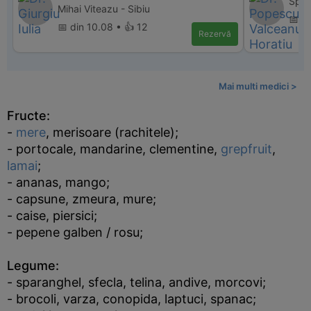
Spita
Mihai Viteazu - Sibiu
📅 d
📅 din 10.08 • 👍 12
Rezervă
Mai multi medici >
Fructe:
-
mere
, merisoare (rachitele);
- portocale, mandarine, clementine,
grepfruit
,
lamai
;
- ananas, mango;
- capsune, zmeura, mure;
- caise, piersici;
- pepene galben / rosu;
Legume:
- sparanghel, sfecla, telina, andive, morcovi;
- brocoli, varza, conopida, laptuci, spanac;