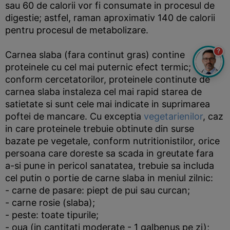
sau 60 de calorii vor fi consumate in procesul de
digestie; astfel, raman aproximativ 140 de calorii
pentru procesul de metabolizare.
?
Carnea slaba (fara continut gras) contine
proteinele cu cel mai puternic efect termic;
conform cercetatorilor, proteinele continute de
carnea slaba instaleza cel mai rapid starea de
satietate si sunt cele mai indicate in suprimarea
poftei de mancare. Cu exceptia
vegetarienilor
, caz
in care proteinele trebuie obtinute din surse
bazate pe vegetale, conform nutritionistilor, orice
persoana care doreste sa scada in greutate fara
a-si pune in pericol sanatatea, trebuie sa includa
cel putin o portie de carne slaba in meniul zilnic:
- carne de pasare: piept de pui sau curcan;
- carne rosie (slaba);
- peste: toate tipurile;
- oua (in cantitati moderate - 1 galbenus pe zi);