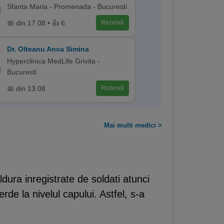
Sfanta Maria - Promenada - Bucuresti
📅 din 17.08 • 👍 6
Rezervă
Dr. Olteanu Anca Simina
Hyperclinica MedLife Grivita -
Bucuresti
📅 din 13.08
Rezervă
Mai multi medici >
aldura inregistrate de soldati atunci
de la nivelul capului. Astfel, s-a