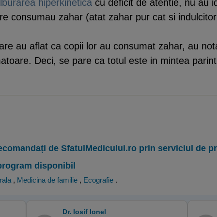
ulburarea hiperkinetica
cu deficit de atentie, nu au 
 consumau zahar (atat zahar pur cat si indulcitorii a
 care au aflat ca copii lor au consumat zahar, au not
toare. Deci, se pare ca totul este in mintea parintil
ecomandați de SfatulMedicului.ro prin serviciul de 
program disponibil
rala
,
Medicina de familie
,
Ecografie
.
Dr. Iosif Ionel