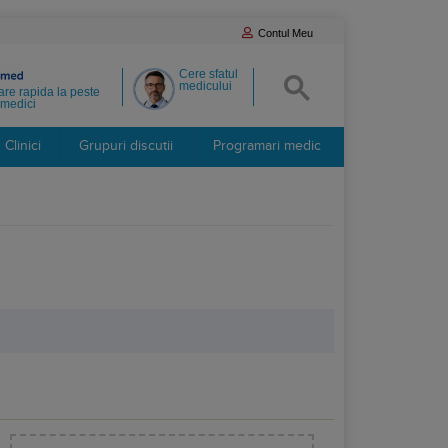
Contul Meu
Cere sfatul
medicului
re rapida la peste
medici
Clinici
Grupuri discutii
Programari medic