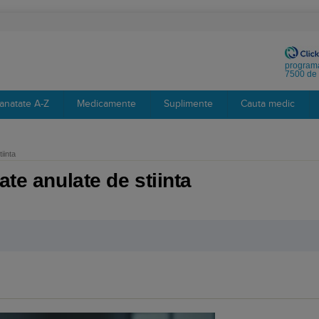
programa
7500 de 
anatate A-Z
Medicamente
Suplimente
Cauta medic
iinta
ate anulate de stiinta