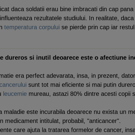
ficat daca soldatii erau bine imbracati din cap pana 
, influenteaza rezultatele studiului. In realitate, 
in
temperatura corpului
se pierde prin cap iar restul,
e dureros si inutil deoarece este o afectiune in
atie era perfect adevarata, insa, in prezent, datori
cancerului
sunt tot mai eficiente si mai putin dure
cu
leucemie
mureau, astazi 80% dintre acesti copii s
 maladie este incurabila deoarece nu exista un m
un medicament intitulat, probabil, "anticancer".
nte care ajuta la tratarea formelor de cancer, ins