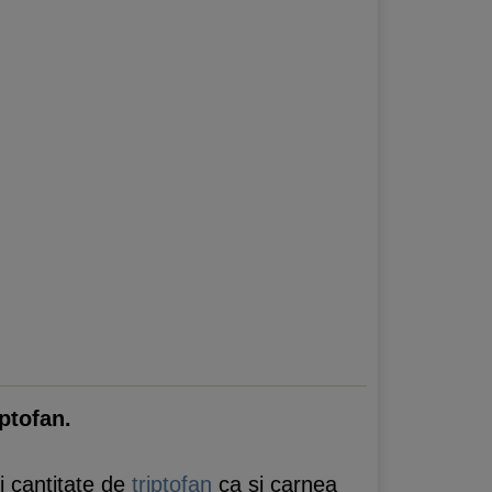
ptofan.
i cantitate de
triptofan
ca si carnea