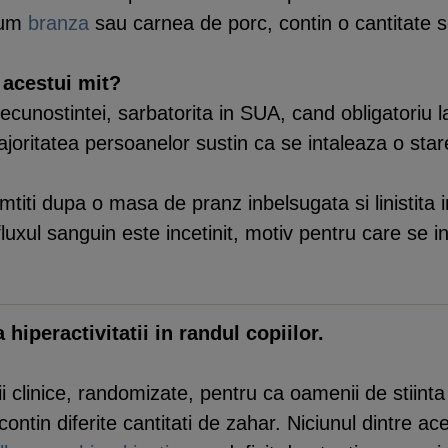
ecum
branza
sau carnea de porc, contin o cantitate s
 acestui mit?
Recunostintei, sarbatorita in SUA, cand obligator
oritatea persoanelor sustin ca se intaleaza o stare
iti dupa o masa de pranz inbelsugata si linistita in
fluxul sanguin este incetinit, motiv pentru care se 
hiperactivitatii in randul copiilor.
dii clinice, randomizate, pentru ca oamenii de stiint
contin diferite cantitati de zahar. Niciunul dintre ace