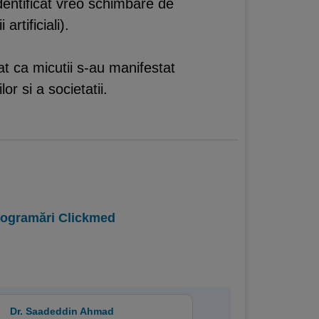
identificat vreo schimbare de
rtificiali).
at ca micutii s-au manifestat
or si a societatii.
programări Clickmed
Dr. Saadeddin Ahmad