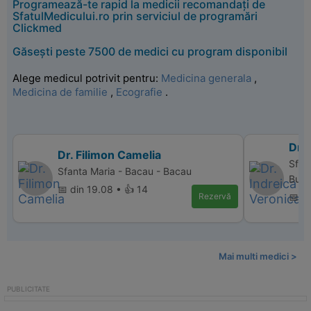
Programează-te rapid la medicii recomandați de
SfatulMedicului.ro prin serviciul de programări
Clickmed
Găsești peste 7500 de medici cu program disponibil
Alege medicul potrivit pentru:
Medicina generala
,
Medicina de familie
,
Ecografie
.
Dr. 
Dr. Filimon Camelia
Sfan
Sfanta Maria - Bacau - Bacau
Bucu
📅 din 19.08 • 👍 14
Rezervă
📅 di
Mai multi medici >