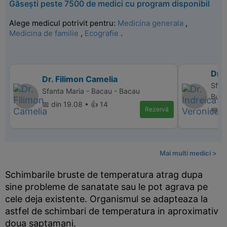
Găsești peste 7500 de medici cu program disponibil
Alege medicul potrivit pentru:
Medicina generala
,
Medicina de familie
,
Ecografie
.
Dr. 
Dr. Filimon Camelia
Sfan
Sfanta Maria - Bacau - Bacau
Bucu
📅 din 19.08 • 👍 14
Rezervă
📅 di
Mai multi medici >
Schimbarile bruste de temperatura atrag dupa
sine probleme de sanatate sau le pot agrava pe
cele deja existente. Organismul se adapteaza la
astfel de schimbari de temperatura in aproximativ
doua saptamani.