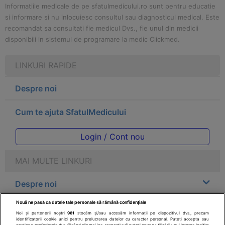
Informatiile medicale de pe sfatulmedicului.ro sunt pentru educatie
si informare si nu inlocuiesc consultul sau diagnosticul medical. Este
recomandat sa consultati fie medicul Dvs., fie unul din medicii
disponibili in sistemul de programare la medic Clickmed.
LINKURI RAPIDE
Despre noi
Cum te ajuta SfatulMedicului
Login / Cont nou
MAI MULTE LINKURI
Despre noi
Nouă ne pasă ca datele tale personale să rămână confidențiale
Legal
Noi și partenerii noștri
961
stocăm și/sau accesăm informații pe dispozitivul dvs., precum
identificatorii cookie unici pentru prelucrarea datelor cu caracter personal. Puteți accepta sau
gestiona preferințele dvs. făcând clic mai jos, respectiv vă puteți opune utilizării unui interes legitim