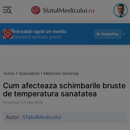
Întreabă rapid un medic
×
▶ GooglePlay
Descarcă aplicația gratuit
›
›
Home
Specialitati
Medicina Generala
Cum afecteaza schimbarile bruste
de temperatura sanatatea
Actualizat: 04 Iulie 2018
Autor:
SfatulMedicului