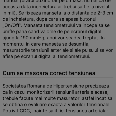
manual (bratul pozitionat pe o masa, numai ca de
aceasta data incheietura ar trebui sa fie la nivelul
inimii). Se fixeaza manseta la o distanta de 2-3 cm
de incheietura, dupa care se apasa butonul
„On/Off”. Manseta tensiometrului va incepe sa se
umfle pana cand valorile de pe ecranul digital
ajung la 190 mmHg, apoi vor scadea treptat. In
momentul in care manseta se desumfla,
masuratorile tensiunii arteriale si ale pulsului se vor
afisa pe ecranul digital al tensiometrului.
Cum se masoara corect tensiunea
Societatea Romana de Hipertensiune precizeaza
ca in cazul monitorizarii tensiunii arteriale acasa,
trebuie facute mai multe masuratori astfel incat sa
se obtina o evaluare exacta a valorilor tensionale.
Potrivit CDC, inainte sa iti iei tensiunea arteriala: