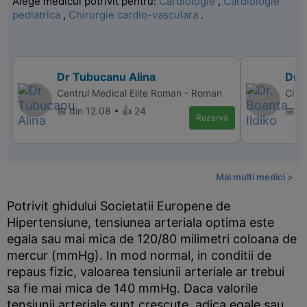
Alege medicul potrivit pentru:
Cardiologie
,
Cardiologie
pediatrica
,
Chirurgie cardio-vasculara
.
Dr Tubucanu Alina
Dr. 
Centrul Medical Elite Roman - Roman
Clin
📅 din 12.08 • 👍 24
📅 di
Rezervă
Mai multi medici >
Potrivit ghidului Societatii Europene de
Hipertensiune, tensiunea arteriala optima este
egala sau mai mica de 120/80 milimetri coloana de
mercur (mmHg). In mod normal, in conditii de
repaus fizic, valoarea tensiunii arteriale ar trebui
sa fie mai mica de 140 mmHg. Daca valorile
tensiunii arteriale sunt crescute, adica egale sau