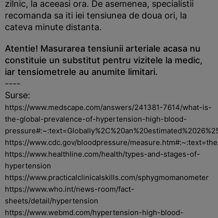
zilnic, la aceeasi ora. De asemenea, specialistii
recomanda sa iti iei tensiunea de doua ori, la
cateva minute distanta.
Atentie! Masurarea tensiunii arteriale acasa nu
constituie un substitut pentru vizitele la medic,
iar tensiometrele au anumite limitari.
----
Surse:
https://www.medscape.com/answers/241381-7614/what-is-
the-global-prevalence-of-hypertension-high-blood-
pressure#:~:text=Globally%2C%20an%20estimated%2026%25
https://www.cdc.gov/bloodpressure/measure.htm#:~:text
https://www.healthline.com/health/types-and-stages-of-
hypertension
https://www.practicalclinicalskills.com/sphygmomanometer
https://www.who.int/news-room/fact-
sheets/detail/hypertension
https://www.webmd.com/hypertension-high-blood-