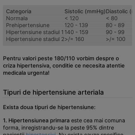
Categoria
Sistolic (mmHg)
Diastolic 
Normala
< 120
< 80
Prehipertensiune
120 - 139
80 - 89
Hipertensiune stadiul 1
140 - 159
90 - 99
Hipertensiune stadiul 2
>/= 160
>/= 100
Pentru valori peste 180/110 vorbim despre o
criza hipertensiva, conditie ce necesita atentie
medicala urgenta!
Tipuri de hipertensiune arteriala
Exista doua tipuri de hipertensiune:
1. Hipertensiunea primara
este cea mai comuna
forma, inregistrandu-se la peste 95% dintre
pacientii
hipertensivi
. Nu exista cauze specifice