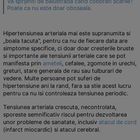
Va sprijiniti de balustrada cand coborati scarile?
Poate ca nu este doar oboseala.
Hipertensiunea arteriala mai este supranumita si
„boala tacuta”, pentru ca nu de fiecare data are
simptome specifice, ci doar doar cresterile bruste
si importante ale tensiunii arteriale care se pot
manifesta prin
ameteli
, cefalee, zgomote in urechi,
greturi, stare generala de rau sau tulburari de
vedere. Multe persoane pot suferi de
hipertensiune ani la rand, fara sa stie acest lucru
pentru ca nu isi controleaza tensiunea periodic.
Tensiunea arteriala crescuta, necontrolata,
sporeste semnificativ riscul pentru dezvoltarea
unor probleme de sanatate, inclusiv
atacul de cord
(infarct miocardic) si atacul cerebral.