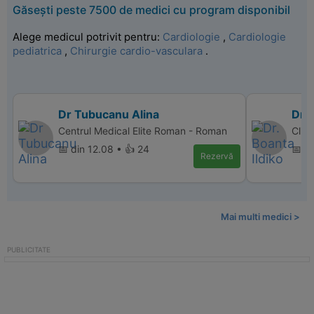
Găsești peste 7500 de medici cu program disponibil
Alege medicul potrivit pentru:
Cardiologie
,
Cardiologie
pediatrica
,
Chirurgie cardio-vasculara
.
Dr Tubucanu Alina
Dr. 
Centrul Medical Elite Roman - Roman
Clin
📅 din 12.08 • 👍 24
📅 di
Rezervă
Mai multi medici >