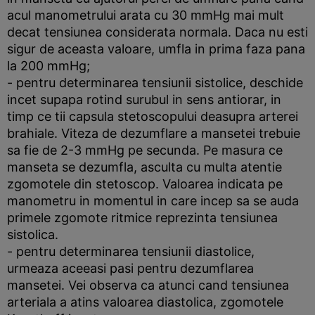
acul manometrului arata cu 30 mmHg mai mult
decat tensiunea considerata normala. Daca nu esti
sigur de aceasta valoare, umfla in prima faza pana
la 200 mmHg;
- pentru determinarea tensiunii sistolice, deschide
incet supapa rotind surubul in sens antiorar, in
timp ce tii capsula stetoscopului deasupra arterei
brahiale. Viteza de dezumflare a mansetei trebuie
sa fie de 2-3 mmHg pe secunda. Pe masura ce
manseta se dezumfla, asculta cu multa atentie
zgomotele din stetoscop. Valoarea indicata pe
manometru in momentul in care incep sa se auda
primele zgomote ritmice reprezinta tensiunea
sistolica.
- pentru determinarea tensiunii diastolice,
urmeaza aceeasi pasi pentru dezumflarea
mansetei. Vei observa ca atunci cand tensiunea
arteriala a atins valoarea diastolica, zgomotele