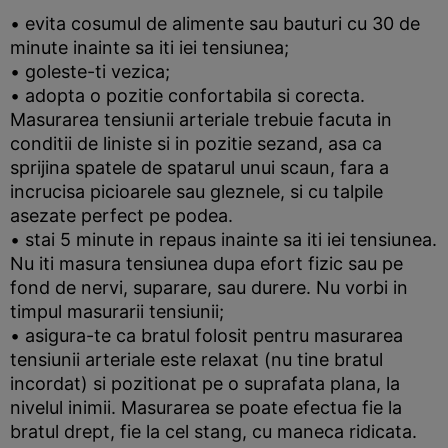
• evita cosumul de alimente sau bauturi cu 30 de
minute inainte sa iti iei tensiunea;
• goleste-ti vezica;
• adopta o pozitie confortabila si corecta.
Masurarea tensiunii arteriale trebuie facuta in
conditii de liniste si in pozitie sezand, asa ca
sprijina spatele de spatarul unui scaun, fara a
incrucisa picioarele sau gleznele, si cu talpile
asezate perfect pe podea.
• stai 5 minute in repaus inainte sa iti iei tensiunea.
Nu iti masura tensiunea dupa efort fizic sau pe
fond de nervi, suparare, sau durere. Nu vorbi in
timpul masurarii tensiunii;
• asigura-te ca bratul folosit pentru masurarea
tensiunii arteriale este relaxat (nu tine bratul
incordat) si pozitionat pe o suprafata plana, la
nivelul inimii. Masurarea se poate efectua fie la
bratul drept, fie la cel stang, cu maneca ridicata.