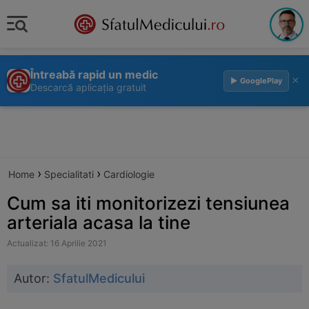
Întreabă rapid un medic
×
▶ GooglePlay
Descarcă aplicația gratuit
›
›
Home
Specialitati
Cardiologie
Cum sa iti monitorizezi tensiunea
arteriala acasa la tine
Actualizat: 16 Aprilie 2021
Autor:
SfatulMedicului