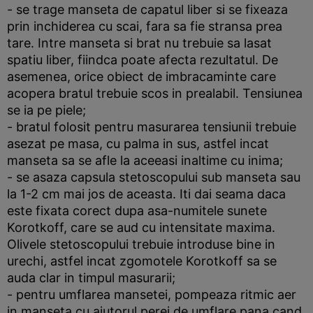
- se trage manseta de capatul liber si se fixeaza
prin inchiderea cu scai, fara sa fie stransa prea
tare. Intre manseta si brat nu trebuie sa lasat
spatiu liber, fiindca poate afecta rezultatul. De
asemenea, orice obiect de imbracaminte care
acopera bratul trebuie scos in prealabil. Tensiunea
se ia pe piele;
- bratul folosit pentru masurarea tensiunii trebuie
asezat pe masa, cu palma in sus, astfel incat
manseta sa se afle la aceeasi inaltime cu inima;
- se asaza capsula stetoscopului sub manseta sau
la 1-2 cm mai jos de aceasta. Iti dai seama daca
este fixata corect dupa asa-numitele sunete
Korotkoff, care se aud cu intensitate maxima.
Olivele stetoscopului trebuie introduse bine in
urechi, astfel incat zgomotele Korotkoff sa se
auda clar in timpul masurarii;
- pentru umflarea mansetei, pompeaza ritmic aer
in manseta cu ajutorul perei de umflare pana cand