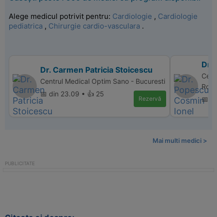
Alege medicul potrivit pentru:
Cardiologie
,
Cardiologie
pediatrica
,
Chirurgie cardio-vasculara
.
Dr.
Dr. Carmen Patricia Stoicescu
Cent
Centrul Medical Optim Sano - Bucuresti
Rom
📅 din 23.09 • 👍 25
Rezervă
📅 d
Mai multi medici >