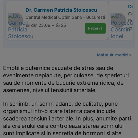
Dr.
Dr. Carmen Patricia Stoicescu
Cent
Centrul Medical Optim Sano - Bucuresti
Rom
📅 din 23.09 • 👍 25
Rezervă
📅 d
Mai multi medici >
Emotiile puternice cauzate de stres sau de
evenimente neplacute, periculoase, de sperieturi
sau de momente de bucurie extrema ridica, de
asemenea, nivelul tensiunii arteriale.
In schimb, un somn adanc, de calitate, pune
organismul intr-o stare latenta care include
scaderea tensiunii arteriale. In plus, anumite parti
ale creierului care controleaza starea somnului
sunt implicate si in secretia de hormoni si alte