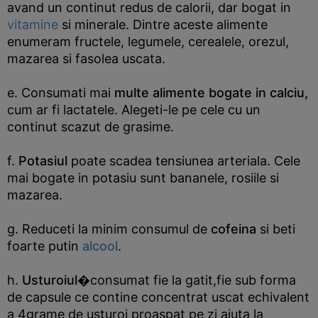
avand un continut redus de calorii, dar bogat in
vitamine
si minerale. Dintre aceste alimente
enumeram fructele, legumele, cerealele, orezul,
mazarea si fasolea uscata.
e. Consumati mai
multe alimente bogate in calciu,
cum ar fi lactatele. Alegeti-le pe cele cu un
continut scazut de grasime.
f.
Potasiul
poate scadea tensiunea arteriala. Cele
mai bogate in potasiu sunt bananele, rosiile si
mazarea.
g. Reduceti la minim consumul de
cofeina
si beti
foarte putin
alcool
.
h.
Usturoiul�
consumat fie la gatit,fie sub forma
de capsule ce contine concentrat uscat echivalent
a 4grame de usturoi proaspat pe zi
ajuta la