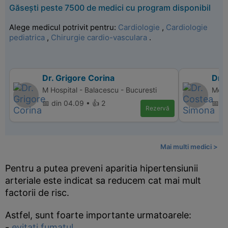
Găsești peste 7500 de medici cu program disponibil
Alege medicul potrivit pentru:
Cardiologie
,
Cardiologie
pediatrica
,
Chirurgie cardio-vasculara
.
Dr. Grigore Corina
Dr.
M Hospital - Balacescu - Bucuresti
Monz
📅 din 04.09 • 👍 2
📅 di
Rezervă
Mai multi medici >
Pentru a putea preveni aparitia hipertensiunii
arteriale este indicat sa reducem cat mai mult
factorii de risc.
Astfel, sunt foarte importante urmatoarele:
-
evitati fumatul