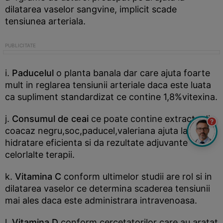
dilatarea vaselor sangvine, implicit scade
tensiunea arteriala.
i.
Paducelul
o planta banala dar care ajuta foarte
mult in reglarea tensiunii arteriale daca este luata
ca supliment standardizat ce contine 1,8%vitexina.
j.
Consumul de ceai
ce poate contine extracte din
?
coacaz negru,soc,paducel,valeriana ajuta la o
hidratare eficienta si da rezultate adjuvante
celorlalte terapii.
k.
Vitamina C
conform ultimelor studii are rol si in
dilatarea vaselor ce determina scaderea tensiunii
mai ales daca este administrara intravenoasa.
l.
Vitamina D
conform cercetatorilor care au aratat