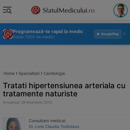
Programează-te rapid la medic
×
▶ GooglePlay
Peste 7000 de medici
›
›
Home
Specialitati
Cardiologie
Tratati hipertensiunea arteriala cu
tratamente naturiste
Actualizat: 28 Noiembrie 2018
Consultant medical:
Dr. Livia Claudia Todireasa