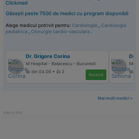
Clickmed
Găsești peste 7500 de medici cu program disponibil
Alege medicul potrivit pentru:
Cardiologie
,
Cardiologie
pediatrica
,
Chirurgie cardio-vasculara
.
Dr. Grigore Corina
Dr.
M Hospital - Balacescu - Bucuresti
Monz
📅 din 04.09 • 👍 2
📅 di
Rezervă
Mai multi medici >