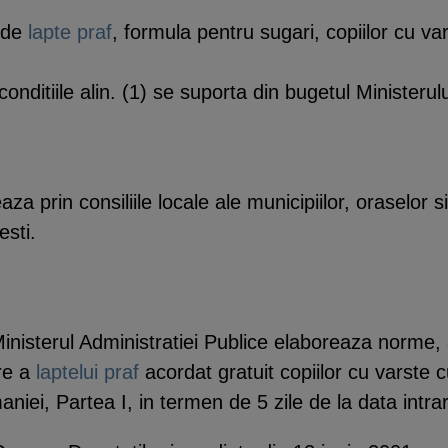
 de
lapte praf
, formula pentru sugari, copiilor cu va
onditiile alin. (1) se suporta din bugetul Ministerulu
aza prin consiliile locale ale municipiilor, oraselor s
esti.
i Ministerul Administratiei Publice elaboreaza norme
ire a
laptelui praf
acordat gratuit copiilor cu varste c
aniei, Partea I, in termen de 5 zile de la data intrari