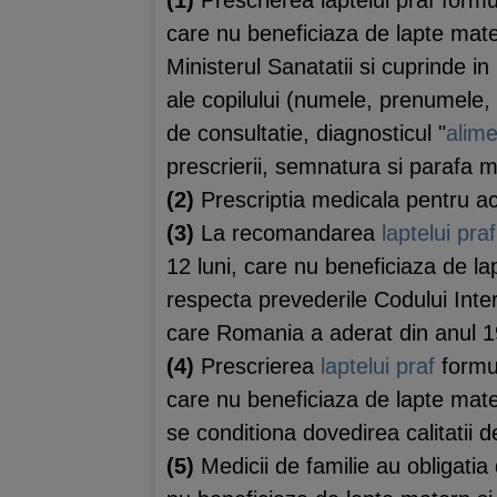
care nu beneficiaza de lapte mater
Ministerul Sanatatii si cuprinde i
ale copilului (numele, prenumele, 
de consultatie, diagnosticul "
alime
prescrierii, semnatura si parafa m
(2)
Prescriptia medicala pentru aco
(3)
La recomandarea
laptelui praf
12 luni, care nu beneficiaza de la
respecta prevederile Codului Inte
care Romania a aderat din anul 1
(4)
Prescrierea
laptelui praf
formul
care nu beneficiaza de lapte mater
se conditiona dovedirea calitatii de
(5)
Medicii de familie au obligatia d