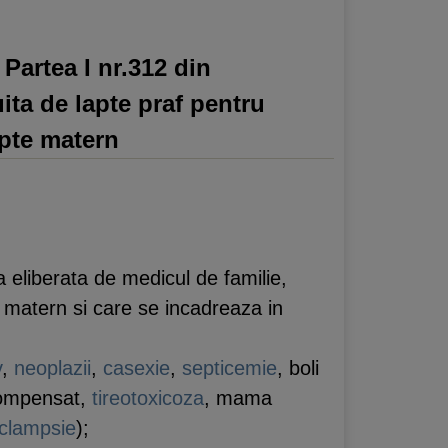
Partea I nr.312 din
ita de lapte praf pentru
apte matern
 eliberata de medicul de familie,
e matern si care se incadreaza in
v
,
neoplazii
,
casexie
,
septicemie
, boli
mpensat,
tireotoxicoza
, mama
clampsie
);