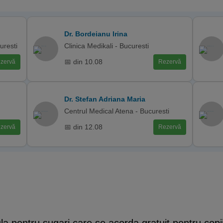
Dr. Bordeianu Irina
uresti
Clinica Medikali - Bucuresti
📅 din 10.08
zervă
Rezervă
Dr. Stefan Adriana Maria
Centrul Medical Atena - Bucuresti
📅 din 12.08
zervă
Rezervă
a pentru sugari care se acorda gratuit pentru copiii