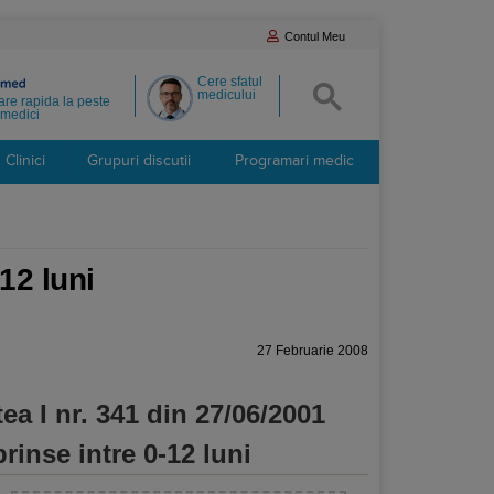
Contul Meu
Cere sfatul
medicului
re rapida la peste
medici
Clinici
Grupuri discutii
Programari medic
12 luni
27 Februarie 2008
ea I nr. 341 din 27/06/2001
rinse intre 0-12 luni