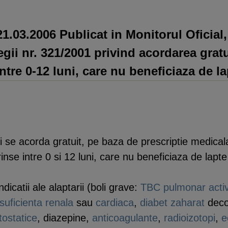
03.2006 Publicat in Monitorul Oficial, 
egii nr. 321/2001 privind acordarea gratu
intre 0-12 luni, care nu beneficiaza de l
 se acorda gratuit, pe baza de prescriptie medicala
inse intre 0 si 12 luni, care nu beneficiaza de lapt
icatii ale alaptarii (boli grave:
TBC pulmonar acti
nsuficienta renala
sau
cardiaca
,
diabet zaharat
deco
itostatice
, diazepine,
anticoagulante
,
radioizotopi
,
e