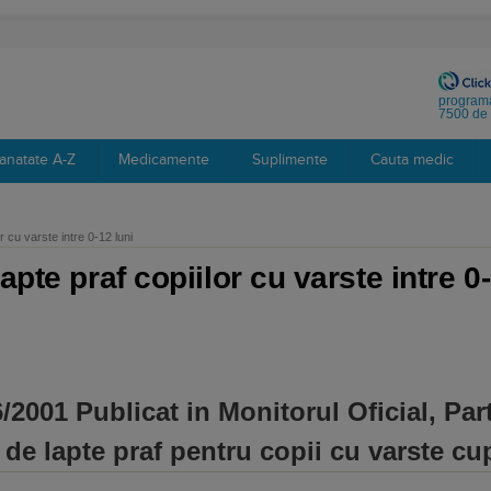
programa
7500 de 
anatate A-Z
Medicamente
Suplimente
Cauta medic
r cu varste intre 0-12 luni
apte praf copiilor cu varste intre 0-
/2001 Publicat in Monitorul Oficial, Part
 de lapte praf pentru copii cu varste cup