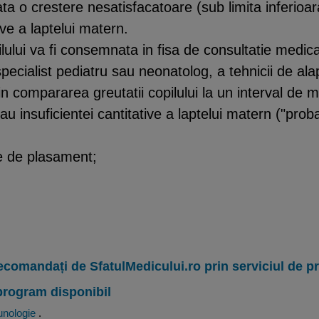
ta o crestere nesatisfacatoare (sub limita inferioar
ive a laptelui matern.
lului va fi consemnata in fisa de consultatie medic
pecialist pediatru sau neonatolog, a tehnicii de al
in compararea greutatii copilului la un interval de
 insuficientei cantitative a laptelui matern ("proba 
ie de plasament;
ecomandați de SfatulMedicului.ro prin serviciul de 
program disponibil
unologie
.