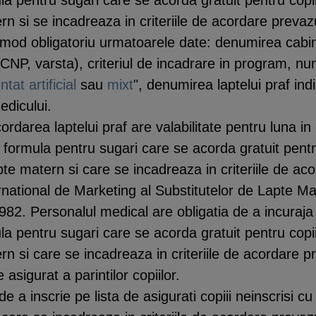
n si se incadreaza in criteriile de acordare prevazut
n mod obligatoriu urmatoarele date: denumirea cabin
CNP, varsta), criteriul de incadrare in program, numa
ntat artificial
sau
mixt
", denumirea laptelui praf in
edicului.
rdarea laptelui praf are valabilitate pentru luna in
formula pentru sugari care se acorda gratuit pentru
pte matern si care se incadreaza in criteriile de aco
rnational de Marketing al Substitutelor de Lapte 
982. Personalul medical are obligatia de a incuraj
a pentru sugari care se acorda gratuit pentru copiii
n si care se incadreaza in criteriile de acordare pr
 asigurat a parintilor copiilor.
e a inscrie pe lista de asigurati copiii neinscrisi cu