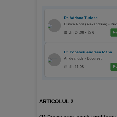
Dr. Adriana Tudose
Clinica Nord (Alexandrina) - Buc
📅 din 24.08 • 👍 6
Re
Dr. Popescu Andreea Ioana
Affidea Kids - Bucuresti
📅 din 11.08
Re
ARTICOLUL 2
(1)
Prescrierea laptelui praf formul