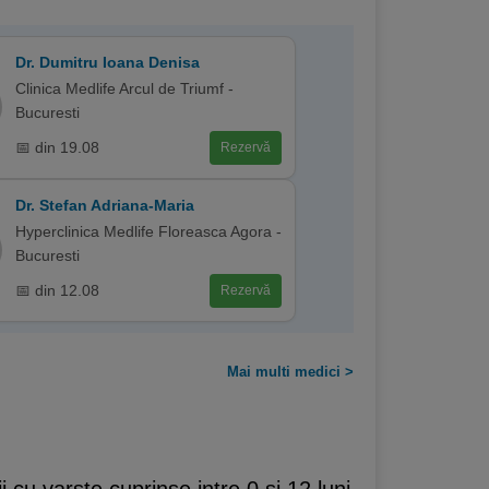
Dr. Dumitru Ioana Denisa
Clinica Medlife Arcul de Triumf -
Bucuresti
📅 din 19.08
Rezervă
Dr. Stefan Adriana-Maria
Hyperclinica Medlife Floreasca Agora -
Bucuresti
📅 din 12.08
Rezervă
Mai multi medici >
 cu varste cuprinse intre 0 si 12 luni,