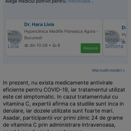
Alege medicul potrivit pentru:
Infectioase
.
Dr. Hara Livia
Dr.
Hyperclinica Medlife Floreasca Agora -
Hype
Bucuresti
📅 di
📅 din 10.08 • 👍 8
Rezervă
Mai multi medici >
In prezent, nu exista medicamente antivirale
eficiente pentru COVID-19, iar tratamentul utilizat
este cel simptomatic. In cazul tratamentului cu
vitamina C, expertii afirma ca studiile sunt inca in
derulare, iar dozele utilizate sunt foarte mari.
Asadar, participantii vor primi zilnic 24 de grame
de vitamina C prin administrare intravenoasa,