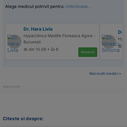
Alege medicul potrivit pentru:
Infectioase
.
Dr. Hara Livia
Dr.
Hyperclinica Medlife Floreasca Agora -
Hype
Bucuresti
📅 di
📅 din 10.08 • 👍 8
Rezervă
Mai multi medici >
Citeste si despre: