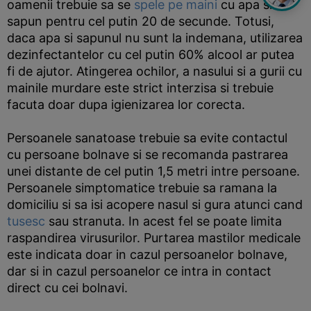
oamenii trebuie sa se
spele pe maini
cu apa si
sapun pentru cel putin 20 de secunde. Totusi,
daca apa si sapunul nu sunt la indemana, utilizarea
dezinfectantelor cu cel putin 60% alcool ar putea
fi de ajutor. Atingerea ochilor, a nasului si a gurii cu
mainile murdare este strict interzisa si trebuie
facuta doar dupa igienizarea lor corecta.
Persoanele sanatoase trebuie sa evite contactul
cu persoane bolnave si se recomanda pastrarea
unei distante de cel putin 1,5 metri intre persoane.
Persoanele simptomatice trebuie sa ramana la
domiciliu si sa isi acopere nasul si gura atunci cand
tusesc
sau stranuta. In acest fel se poate limita
raspandirea virusurilor. Purtarea mastilor medicale
este indicata doar in cazul persoanelor bolnave,
dar si in cazul persoanelor ce intra in contact
direct cu cei bolnavi.