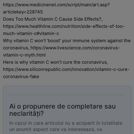
https://www.medicinenet.com/script/main/art.asp?
articlekey=228745
Does Too Much Vitamin C Cause Side Effects?,
https://www.healthline.com/nutrition/side-effects-of-too-
much-vitamin-c#vitamin-c
Why vitamin C won't 'boost' your immune system against the
coronavirus, https://www.livescience.com/coronavirus-
vitamin-c-myth.html
Here is why vitamin C won’t cure the coronavirus,
https://www.siliconrepublic.com/innovation/vitamin-c-cure-
coronavirus-fake
Ai o propunere de completare sau
neclarități?
In cazul in care articolul nu a acoperit in totalitate
un anumit aspect care va intereseaza, va