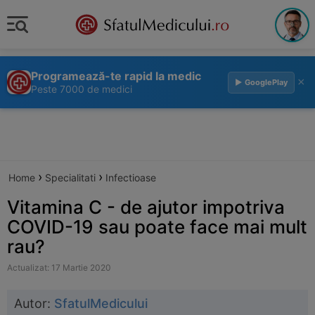
Programează-te rapid la medic
×
▶ GooglePlay
Peste 7000 de medici
›
›
Home
Specialitati
Infectioase
Vitamina C - de ajutor impotriva
COVID-19 sau poate face mai mult
rau?
Actualizat: 17 Martie 2020
Autor:
SfatulMedicului