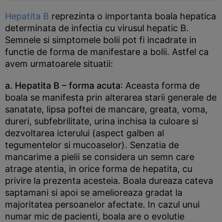
Hepatita B
reprezinta o importanta boala hepatica
determinata de infectia cu virusul hepatic B.
Semnele si simptomele bolii pot fi incadrate in
functie de forma de manifestare a bolii. Astfel ca
avem urmatoarele situatii:
a. Hepatita B
– forma acuta
: Aceasta forma de
boala se manifesta prin alterarea starii generale de
sanatate, lipsa poftei de mancare, greata, voma,
dureri, subfebrilitate, urina inchisa la culoare si
dezvoltarea icterului (aspect galben al
tegumentelor si mucoaselor). Senzatia de
mancarime a pielii se considera un semn care
atrage atentia, in orice forma de hepatita, cu
privire la prezenta acesteia. Boala dureaza cateva
saptamani si apoi se amelioreaza gradat la
majoritatea persoanelor afectate. In cazul unui
numar mic de pacienti, boala are o evolutie