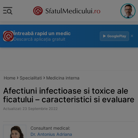
Întreabă rapid un medic
×
▶ GooglePlay
Descarcă aplicația gratuit
›
›
Home
Specialitati
Medicina interna
Afectiuni infectioase si toxice ale
ficatului – caracteristici si evaluare
Actualizat: 23 Septembrie 2022
Consultant medical:
Dr. Antonius Adriana