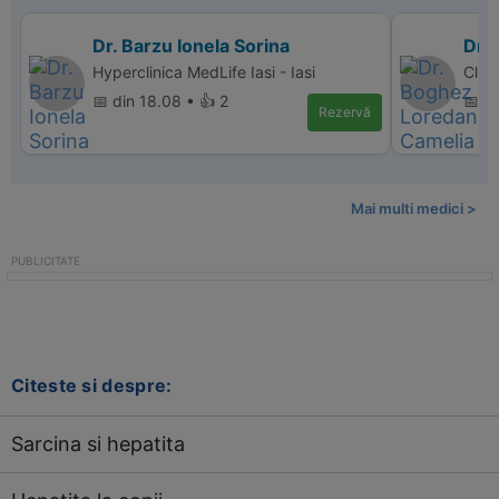
Dr. Barzu Ionela Sorina
Dr.
Hyperclinica MedLife Iasi - Iasi
Clin
📅 din 18.08 • 👍 2
📅 d
Rezervă
Mai multi medici >
Citeste si despre:
Sarcina si hepatita