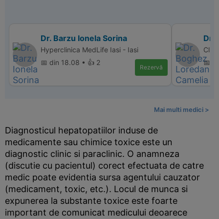
Dr. Barzu Ionela Sorina
Dr.
Hyperclinica MedLife Iasi - Iasi
Clin
📅 din 18.08 • 👍 2
📅 d
Rezervă
Mai multi medici >
Diagnosticul hepatopatiilor induse de
medicamente sau chimice toxice este un
diagnostic clinic si paraclinic. O anamneza
(discutie cu pacientul) corect efectuata de catre
medic poate evidentia sursa agentului cauzator
(medicament, toxic, etc.). Locul de munca si
expunerea la substante toxice este foarte
important de comunicat medicului deoarece