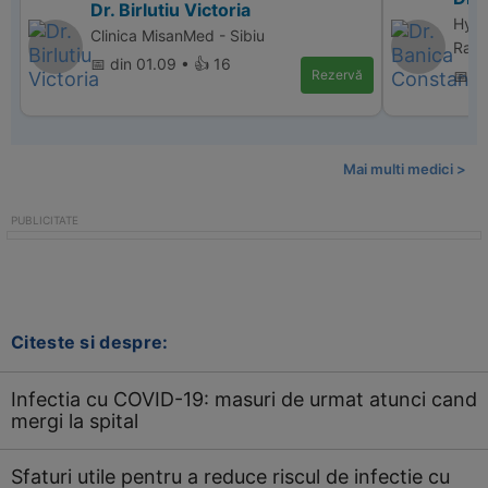
Dr. Birlutiu Victoria
Hype
Clinica MisanMed - Sibiu
Ramn
📅 din 01.09 • 👍 16
Rezervă
📅 di
Mai multi medici >
Citeste si despre:
Infectia cu COVID-19: masuri de urmat atunci cand
mergi la spital
Sfaturi utile pentru a reduce riscul de infectie cu