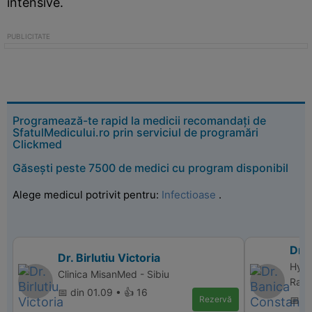
intensive.
Programează-te rapid la medicii recomandați de
SfatulMedicului.ro prin serviciul de programări
Clickmed
Găsești peste 7500 de medici cu program disponibil
Alege medicul potrivit pentru:
Infectioase
.
Dr.
Dr. Birlutiu Victoria
Hype
Clinica MisanMed - Sibiu
Ramn
📅 din 01.09 • 👍 16
Rezervă
📅 di