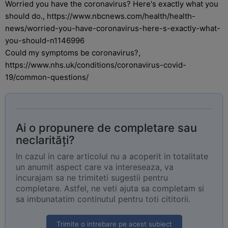
Worried you have the coronavirus? Here's exactly what you
should do., https://www.nbcnews.com/health/health-
news/worried-you-have-coronavirus-here-s-exactly-what-
you-should-n1146996
Could my symptoms be coronavirus?,
https://www.nhs.uk/conditions/coronavirus-covid-
19/common-questions/
Ai o propunere de completare sau
neclarități?
In cazul in care articolul nu a acoperit in totalitate
un anumit aspect care va intereseaza, va
incurajam sa ne trimiteti sugestii pentru
completare. Astfel, ne veti ajuta sa completam si
sa imbunatatim continutul pentru toti cititorii.
Trimite o intrebare pe acest subiect