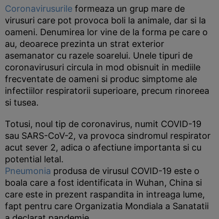
Coronavirusurile
formeaza un grup mare de
virusuri care pot provoca boli la animale, dar si la
oameni. Denumirea lor vine de la forma pe care o
au, deoarece prezinta un strat exterior
asemanator cu razele soarelui. Unele tipuri de
coronavirusuri circula in mod obisnuit in mediile
frecventate de oameni si produc simptome ale
infectiilor respiratorii superioare, precum rinoreea
si tusea.
Totusi, noul tip de coronavirus, numit COVID-19
sau SARS-CoV-2, va provoca sindromul respirator
acut sever 2, adica o afectiune importanta si cu
potential letal.
Pneumonia
produsa de virusul COVID-19 este o
boala care a fost identificata in Wuhan, China si
care este in prezent raspandita in intreaga lume,
fapt pentru care Organizatia Mondiala a Sanatatii
a declarat pandemie.