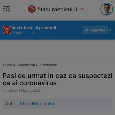
Vezi oferte și promoții
×
▶ GooglePlay
Direct din aplicație
›
›
Home
Specialitati
Infectioase
Pasi de urmat in caz ca suspectezi
ca ai coronavirus
Actualizat: 13 Martie 2020
Autor:
SfatulMedicului