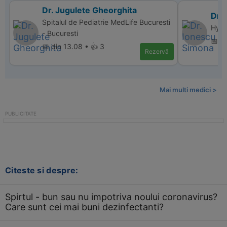
Dr. Jugulete Gheorghita
Dr.
Spitalul de Pediatrie MedLife Bucuresti
Hype
- Bucuresti
📅 di
📅 din 13.08 • 👍 3
Rezervă
Mai multi medici >
Citeste si despre:
Spirtul - bun sau nu impotriva noului coronavirus?
Care sunt cei mai buni dezinfectanti?