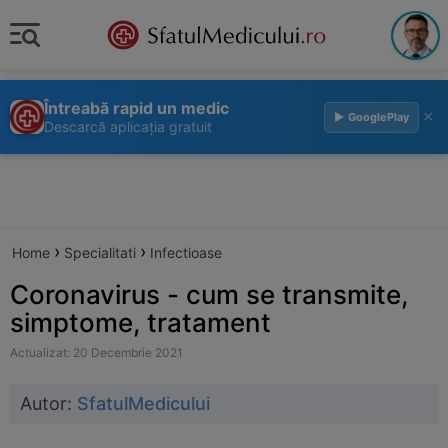
Întreabă rapid un medic
×
▶ GooglePlay
Descarcă aplicația gratuit
›
›
Home
Specialitati
Infectioase
Coronavirus - cum se transmite,
simptome, tratament
Actualizat: 20 Decembrie 2021
Autor:
SfatulMedicului