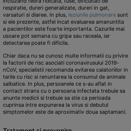
incluzand febra ridicata, tuse, dificultati de
respiratie, dureri generalizate, dureri in gat,
varsaturi si diaree. In plus,
leziunile pulmonare
sunt
si ele prezente, astfel incat evaluarea amanuntita
a pacientilor este foarte importanta. Cazurile mai
usoare pot semana cu gripa sau raceala, iar
detectarea poate fi dificila.
Chiar daca nu se cunosc multe informatii cu privire
la factorii de risc asociati coronavirusului 2019-
nCoV, specialistii recomanda evitarea calatoriilor in
tarile cu risc si renuntarea la consumul de animale
salbatice. In plus, persoanele ce s-au aflat in
contact strans cu o persoana infectata trebuie sa
anunte medicii si trebuie sa stie ca perioada
cuprinsa intre expunerea la virus si debutul
simptomelor este de aproximativ doua saptamani.
Tratament si prevenire