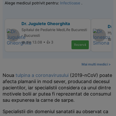
Alege medicul potrivit pentru:
Infectioase
.
Dr. Jugulete Gheorghita
Dr.
Spitalul de Pediatrie MedLife Bucuresti
Hype
- Bucuresti
📅 di
📅 din 13.08 • 👍 3
Rezervă
Mai multi medici >
Noua
tulpina a coronavirusului
(2019-nCoV) poate
afecta plamanii in mod sever, producand decesul
pacientilor, iar specialistii considera ca unul dintre
motivele bolii ar putea fi reprezentat de consumul
sau expunerea la carne de sarpe.
Specialistii din domeniul sanatatii au observat ca