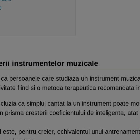
e
ierii instrumentelor muzicale
t ca persoanele care studiaza un instrument muzic
ivitate fiind si o metoda terapeutica recomandata in 
cluzia ca simplul cantat la un instrument poate modi
n prisma cresterii coeficientului de inteligenta, atat i
 este, pentru creier, echivalentul unui antrenamen