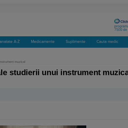
programa
7500 de 
anatate A-Z
Medicamente
Suplimente
Cauta medic
i instrument muzical
ale studierii unui instrument muzica