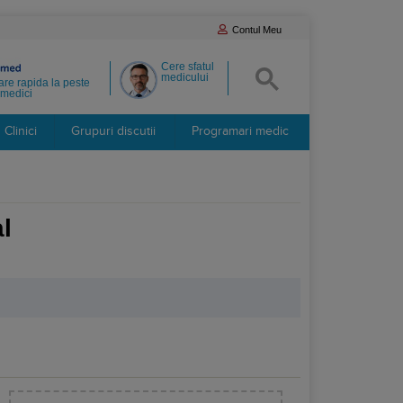
Contul Meu
Cere sfatul
medicului
re rapida la peste
medici
Clinici
Grupuri discutii
Programari medic
l