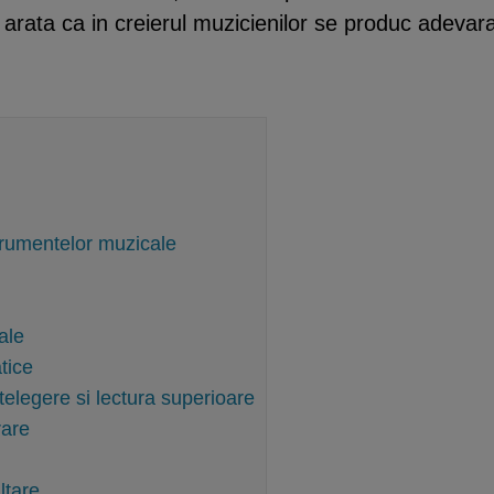
rata ca in creierul muzicienilor se produc adevarat
strumentelor muzicale
ale
tice
telegere si lectura superioare
rare
ltare