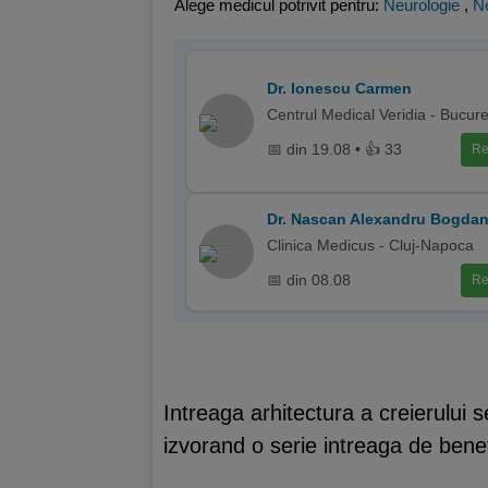
Alege medicul potrivit pentru:
Neurologie
,
Ne
Dr. Ionescu Carmen
Centrul Medical Veridia - Bucure
📅 din 19.08 • 👍 33
Re
Dr. Nascan Alexandru Bogda
Clinica Medicus - Cluj-Napoca
📅 din 08.08
Re
Intreaga arhitectura a creierului 
izvorand o serie intreaga de benef