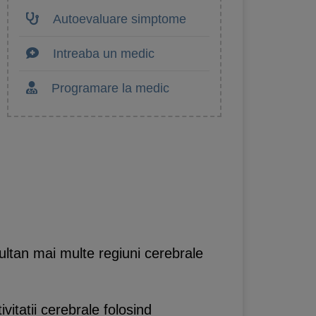
Autoevaluare simptome
Intreaba un medic
Programare la medic
multan mai multe regiuni cerebrale
vitatii cerebrale folosind