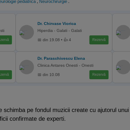
urologie pediatrica
,
Neurochirurgie
.
Dr. Chirvase Viorica
sti
Hiperdia - Galati - Galati
📅 din 19.08 • 👍 4
zervă
Rezervă
n
Dr. Paraschivescu Elena
Clinica Antares Onesti - Onesti
📅 din 10.08
zervă
Rezervă
se schimba pe fondul muzicii create cu ajutorul unu
icii confirmate de experti.