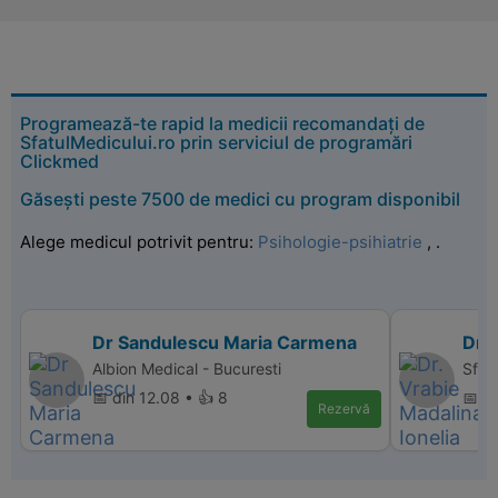
Programează-te rapid la medicii recomandați de
SfatulMedicului.ro prin serviciul de programări
Clickmed
Găsești peste 7500 de medici cu program disponibil
Alege medicul potrivit pentru:
Psihologie-psihiatrie
,
.
Dr Sandulescu Maria Carmena
Dr. 
Albion Medical - Bucuresti
Sfant
📅 din 12.08 • 👍 8
📅 di
Rezervă