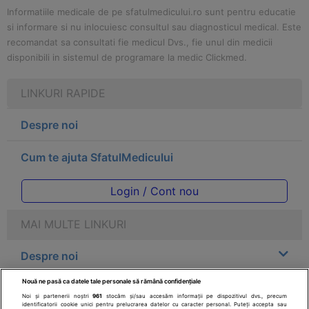
Informatiile medicale de pe sfatulmedicului.ro sunt pentru educatie
si informare si nu inlocuiesc consultul sau diagnosticul medical. Este
recomandat sa consultati fie medicul Dvs., fie unul din medicii
disponibili in sistemul de programare la medic Clickmed.
LINKURI RAPIDE
Despre noi
Cum te ajuta SfatulMedicului
Login / Cont nou
MAI MULTE LINKURI
Despre noi
Nouă ne pasă ca datele tale personale să rămână confidențiale
Legal
Noi și partenerii noștri
961
stocăm și/sau accesăm informații pe dispozitivul dvs., precum
identificatorii cookie unici pentru prelucrarea datelor cu caracter personal. Puteți accepta sau