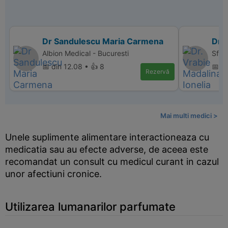
Dr Sandulescu Maria Carmena
Dr. 
Albion Medical - Bucuresti
Sfant
📅 din 12.08 • 👍 8
📅 di
Rezervă
Mai multi medici >
Unele suplimente alimentare interactioneaza cu
medicatia sau au efecte adverse, de aceea este
recomandat un consult cu medicul curant in cazul
unor afectiuni cronice.
Utilizarea lumanarilor parfumate