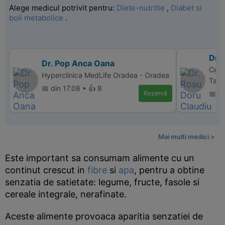
Alege medicul potrivit pentru:
Diete-nutritie
,
Diabet si
boli metabolice
.
Dr.
Dr. Pop Anca Oana
Cent
Hyperclinica MedLife Oradea - Oradea
Targ
📅 din 17.08 • 👍 8
Rezervă
📅 d
Mai multi medici >
Este important sa consumam alimente cu un
continut crescut in
fibre
si
apa
, pentru a obtine
senzatia de satietate: legume, fructe, fasole si
cereale integrale, nerafinate.
Aceste alimente provoaca aparitia senzatiei de