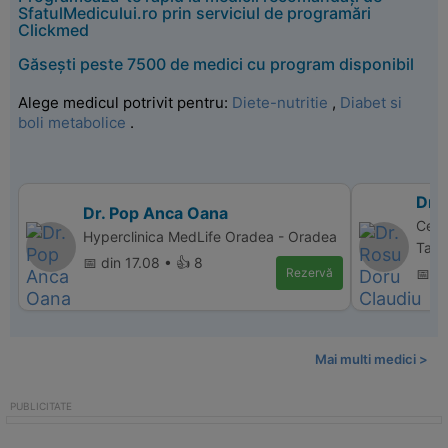
SfatulMedicului.ro prin serviciul de programări
Clickmed
Găsești peste 7500 de medici cu program disponibil
Alege medicul potrivit pentru:
Diete-nutritie
,
Diabet si
boli metabolice
.
Dr.
Dr. Pop Anca Oana
Cent
Hyperclinica MedLife Oradea - Oradea
Targ
📅 din 17.08 • 👍 8
Rezervă
📅 d
Mai multi medici >