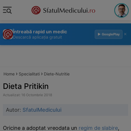
Întreabă rapid un medic
×
▶ GooglePlay
Descarcă aplicația gratuit
›
›
Home
Specialitati
Diete-Nutritie
Dieta Pritikin
Actualizat: 16 Octombrie 2018
Autor:
SfatulMedicului
Oricine a adoptat vreodata un
regim de slabire
,