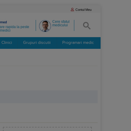
Contul Meu
Cere sfatul
medicului
re rapida la peste
medici
Clinici
Grupuri discutii
Programari medic