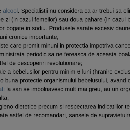
de
alcool
. Specialistii nu considera ca ar trebui sa el
e zi (in cazul femeilor) sau doua pahare (in cazul b
or bogate in sodiu. Produsele sarate excesiv daun
iuni cronice importante;
iste care promit minuni in protectia impotriva can
ministrata periodic sa ne fereasca de aceasta boal
fel de descoperiri revolutionare;
le a bebelusilor pentru minim 6 luni (hranire exclusi
a o buna protectie organismului bebelusului, avand o
ti
la san se imbolnavesc mult mai greu, au un orga
lta;
eno-dietetice precum si respectarea indicatiilor ter
te astfel de recomandari, sansele de supravietuire, 
.