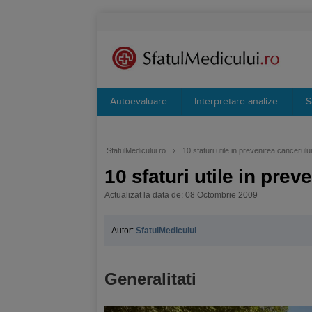
Autoevaluare
Interpretare analize
S
SfatulMedicului.ro
›
10 sfaturi utile in prevenirea cancerului
10 sfaturi utile in prev
Actualizat la data de: 08 Octombrie 2009
Autor:
SfatulMedicului
Generalitati