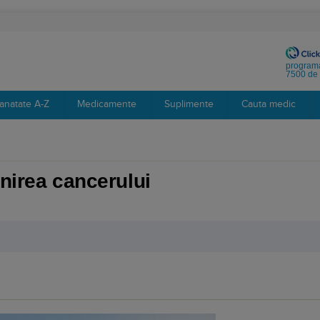
programa
7500 de 
anatate A-Z
Medicamente
Suplimente
Cauta medic
enirea cancerului