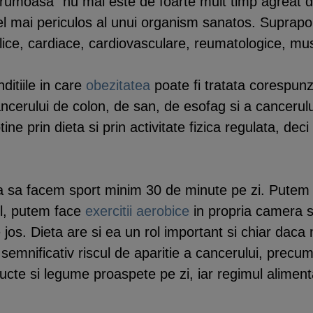
i frumoasa” nu mai este de foarte mult timp agreat d
el mai periculos al unui organism sanatos. Suprapo
olice, cardiace, cardiovasculare, reumatologice, mu
ditiile in care
obezitatea
poate fi tratata corespunz
ancerului de colon, de san, de esofag si a cancerulu
ne prin dieta si prin activitate fizica regulata, deci
ca sa facem sport minim 30 de minute pe zi. Putem 
l, putem face
exercitii aerobice
in propria camera 
 jos. Dieta are si ea un rol important si chiar dac
emnificativ riscul de aparitie a cancerului, precum si
cte si legume proaspete pe zi, iar regimul aliment