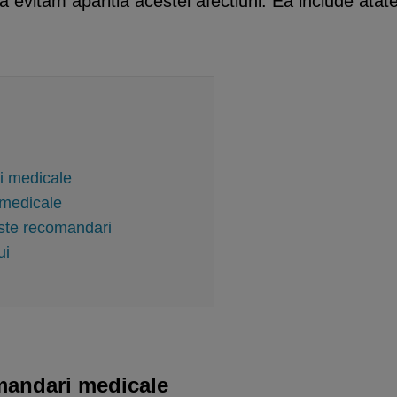
vitam aparitia acestei afectiuni. Ea include atatea 
i medicale
 medicale
ste recomandari
ui
mandari medicale