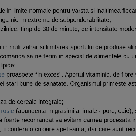
le in limite normale pentru varsta si inaltimea fiec
unga nici in extrema de subponderabilitate;
e zilnice, timp de 30 de minute, de intensitate moder
ntin mult zahar si limitarea aportului de produse alim
e recomanda sa ne ferim in special de alimentele cu 
lipide;
te
proaspete “in exces”. Aportul vitaminic, de fibre 
i stari bune de sanatate. Organismul primeste astfel
a de cereale integrale;
 rosie
(abundenta in grasimi animale - porc, oaie), s
foarte recomandat sa evitam carnea procesata inten
ii confera o culoare apetisanta, dar care sunt recun