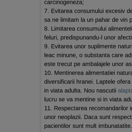
carcinogeneza;
7. Evitarea consumului excesiv 
sa ne limitam la un pahar de vin p
8. Limitarea consumului alimentel
feluri, predispunandu-l unor afect
9. Evitarea unor suplimente natur
leac minune, o substanta care ad
este trecut pe ambalajele unor ast
10. Mentinerea alimentatiei natura
diversificarii hranei. Laptele ofer
in viata adulta. Nou nascutii
alapta
lucru se va mentine si in viata adu
11. Respectarea recomandarilor igi
unor neoplazii. Daca sunt respecta
pacientilor sunt mult imbunatatite