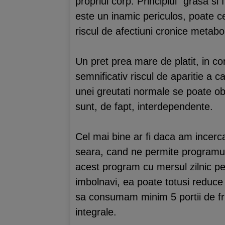
propriul corp. Principiul “grasa s
este un inamic periculos, poate c
riscul de afectiuni cronice metab
Un pret prea mare de platit, in con
semnificativ riscul de aparitie a c
unei greutati normale se poate obti
sunt, de fapt, interdependente.
Cel mai bine ar fi daca am incer
seara, cand ne permite programu
acest program cu mersul zilnic pe
imbolnavi, ea poate totusi reduce s
sa consumam minim 5 portii de fru
integrale.