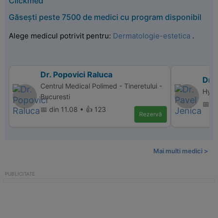
Clickmed
Găsești peste 7500 de medici cu program disponibil
Alege medicul potrivit pentru:
Dermatologie-estetica
.
Dr. Popovici Raluca
Dr. 
Centrul Medical Polimed - Tineretului -
Hype
Bucuresti
📅 d
📅 din 11.08 • 👍 123
Rezervă
Mai multi medici >