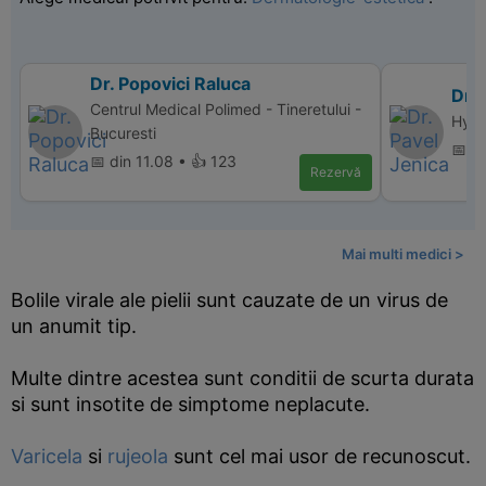
Dr. Popovici Raluca
Dr. 
Centrul Medical Polimed - Tineretului -
Hype
Bucuresti
📅 d
📅 din 11.08 • 👍 123
Rezervă
Mai multi medici >
Bolile virale ale pielii sunt cauzate de un virus de
un anumit tip.
Multe dintre acestea sunt conditii de scurta durata
si sunt insotite de simptome neplacute.
Varicela
si
rujeola
sunt cel mai usor de recunoscut.