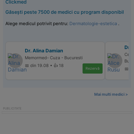
Clickmed
Găsești peste 7500 de medici cu program disponibil
Alege medicul potrivit pentru:
Dermatologie-estetica
.
Dr. 
Dr. Alina Damian
Cent
Memormed- Cuza - Bucuresti
Bucu
📅 din 19.08 • 👍 18
Rezervă
📅 d
Mai multi medici >