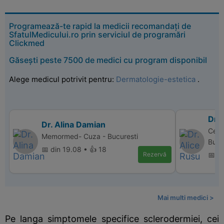
Programează-te rapid la medicii recomandați de
SfatulMedicului.ro prin serviciul de programări
Clickmed
Găsești peste 7500 de medici cu program disponibil
Alege medicul potrivit pentru:
Dermatologie-estetica
.
Dr. 
Dr. Alina Damian
Cent
Memormed- Cuza - Bucuresti
Bucu
📅 din 19.08 • 👍 18
Rezervă
📅 d
Mai multi medici >
Pe langa simptomele specifice sclerodermiei, cei