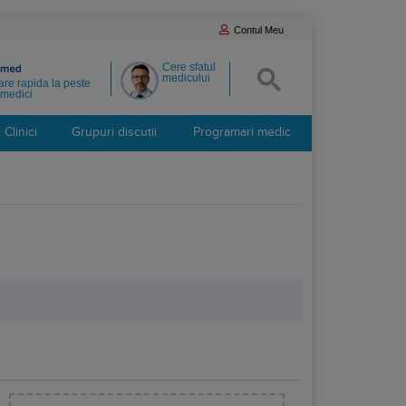
Contul Meu
Cere sfatul
medicului
re rapida la peste
medici
Clinici
Grupuri discutii
Programari medic