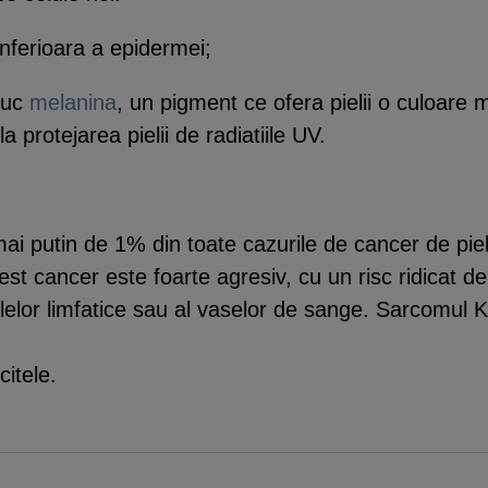
inferioara a epidermei;
duc
melanina
, un pigment ce ofera pielii o culoare
a protejarea pielii de radiatiile UV.
i putin de 1% din toate cazurile de cancer de pie
est cancer este foarte agresiv, cu un risc ridicat d
ulelor limfatice sau al vaselor de sange. Sarcomul 
itele.