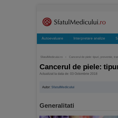
Autoevaluare
Interpretare analize
S
SfatulMedicului.ro
›
Cancerul de piele: tipuri, preventie, tr
Cancerul de piele: tipu
Actualizat la data de: 03 Octombrie 2018
Autor:
SfatulMedicului
Generalitati