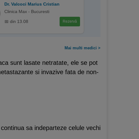
Dr. Valcoci Marius Cristian
Clinica Max - Bucuresti
📅 din 13.08
Rezervă
Mai multi medici >
aca sunt lasate netratate, ele se pot
metastazante si invazive fata de non-
 continua sa indeparteze celule vechi