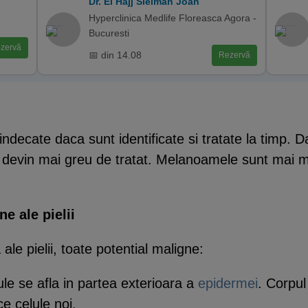
Dr. El Hajj Sleiman Joan
Hyperclinica Medlife Floreasca Agora -
Bucuresti
zervă
📅 din 14.08
Rezervă
ndecate daca sunt identificate si tratate la timp. D
 si devin mai greu de tratat. Melanoamele sunt mai 
ne ale pielii
 ale pielii, toate potential maligne:
le se afla in partea exterioara a
epidermei
. Corpul
 celule noi.