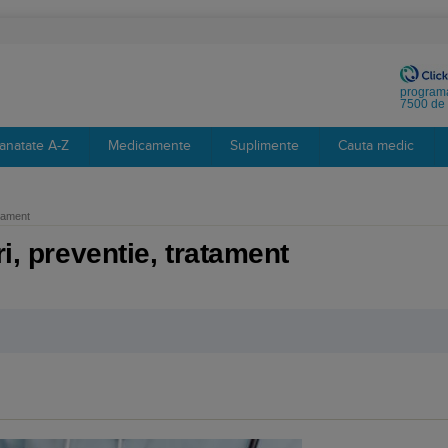
programa
7500 de 
anatate A-Z
Medicamente
Suplimente
Cauta medic
atament
ri, preventie, tratament