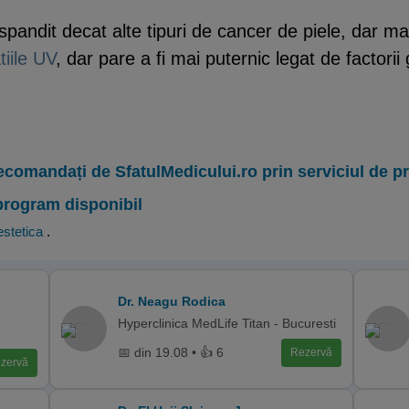
pandit decat alte tipuri de cancer de piele, dar m
tiile UV
, dar pare a fi mai puternic legat de factorii 
ecomandați de SfatulMedicului.ro prin serviciul de 
program disponibil
stetica
.
Dr. Neagu Rodica
Hyperclinica MedLife Titan - Bucuresti
📅 din 19.08 • 👍 6
Rezervă
zervă