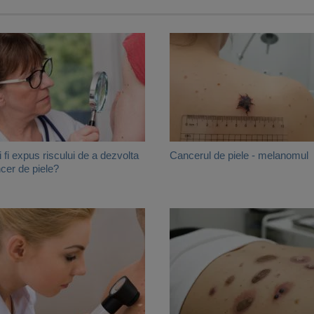
i fi expus riscului de a dezvolta
Cancerul de piele - melanomul
cer de piele?