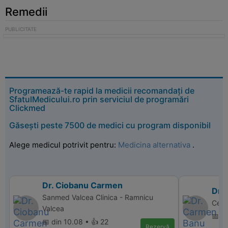
Remedii
Programează-te rapid la medicii recomandați de
SfatulMedicului.ro prin serviciul de programări
Clickmed
Găsești peste 7500 de medici cu program disponibil
Alege medicul potrivit pentru:
Medicina alternativa
.
Dr. Ciobanu Carmen
Dr.
Sanmed Valcea Clinica - Ramnicu
Cent
Valcea
📅 di
📅 din 10.08 • 👍 22
Rezervă