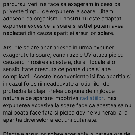
parcursul verii ne face sa exageram in ceea ce
priveste timpul de expunere la soare. Uitam
adeseori ca organismul nostru nu este adaptat
expunerii excesive la soare si astfel putem avea
neplaceri din cauza aparitiei arsurilor solare.
Arsurile solare apar adesea in urma expunerii
exagerate la soare, cand razele UV ataca pielea
cauzand inrosirea acesteia, dureri locale si o
sensibilitate crescuta ce poate duce si alte
complicatii. Aceste inconveniente isi fac aparitia si
in cazul folosirii neadecvate a lotiunilor de
protectie la plaja. Pielea dispune de mijloace
naturale de aparare impotriva
radiatiilor
, insa
expunerea excesiva la soare face ca acestea sa nu
mai poata face fata si pielea devine vulnerabila la
aparitia diverselor afectiuni cutanate.
Efectele arsurilor solare apar abia la cateva ore de