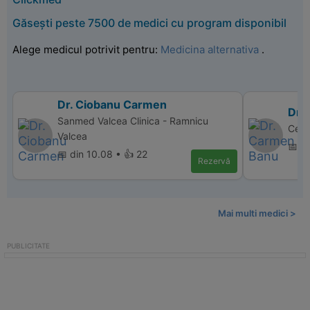
Găsești peste 7500 de medici cu program disponibil
Alege medicul potrivit pentru:
Medicina alternativa
.
Dr. Ciobanu Carmen
Dr.
Sanmed Valcea Clinica - Ramnicu
Cent
Valcea
📅 di
📅 din 10.08 • 👍 22
Rezervă
Mai multi medici >