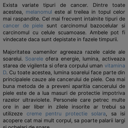
Exista variate tipuri de cancer. Dintre toate
acestea,
melanomul
este al treilea in topul celor
mai raspandite. Cel mai frecvent intalnite tipuri de
cancer de piele
sunt carcinomul bazocelular si
carcinomul cu celule scuamoase. Ambele pot fi
vindecate daca sunt depistate in fazele timpurii.
Majoritatea oamenilor agreeaza razele calde ale
soarelui.
Soarele
ofera energie, lumina, activeaza
starea de vigilenta si ofera corpului uman
vitamina
D
. Cu toate acestea, lumina soarelui face parte din
principalele cauze ale cancerului de piele. Cea mai
buna metoda de a preveni aparitia cancerului de
piele este de a lua masuri de protectie impotriva
razelor ultraviolete. Personele care petrec multe
ore in aer liber in zilele insorite ar trebui sa
utilizeze
creme pentru protectie solara
, sa isi
acopere cat mai mult corpul, sa poarte palarii largi
si ochelari de soare.