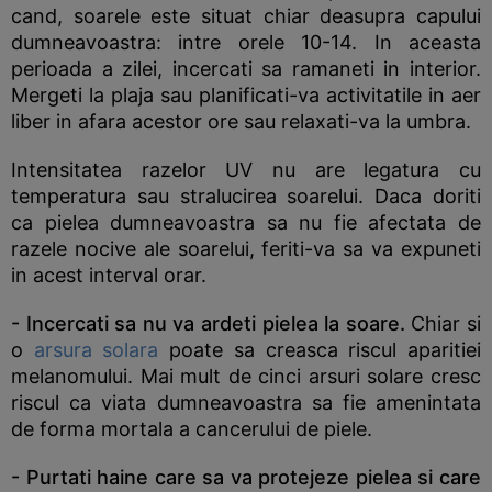
cand, soarele este situat chiar deasupra capului
dumneavoastra: intre orele 10-14. In aceasta
perioada a zilei, incercati sa ramaneti in interior.
Mergeti la plaja sau planificati-va activitatile in aer
liber in afara acestor ore sau relaxati-va la umbra.
Intensitatea razelor UV nu are legatura cu
temperatura sau stralucirea soarelui. Daca doriti
ca pielea dumneavoastra sa nu fie afectata de
razele nocive ale soarelui, feriti-va sa va expuneti
in acest interval orar.
- Incercati sa nu va ardeti pielea la soare.
Chiar si
o
arsura solara
poate sa creasca riscul aparitiei
melanomului. Mai mult de cinci arsuri solare cresc
riscul ca viata dumneavoastra sa fie amenintata
de forma mortala a cancerului de piele.
- Purtati haine care sa va protejeze pielea si care