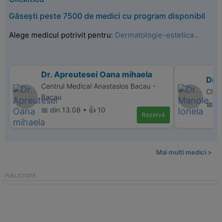
Găsești peste 7500 de medici cu program disponibil
Alege medicul potrivit pentru:
Dermatologie-estetica
.
Dr. Apreutesei Oana mihaela
Dr. 
Centrul Medical Anastasios Bacau -
Clini
Bacau
📅 d
📅 din 13.08 • 👍 10
Rezervă
Mai multi medici >