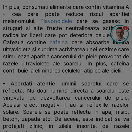
In plus, consumati alimente care contin vitamina A
- cea care poate reduce riscul aparitiei
melanomului.
Flavonoidele
care se gasesc in
struguri si alte fructe neutralizeaza activitatea
?
radicalilor liberi care pot deteriora celulele pielii.
Cafeaua contine
cafeina
care absoarbe lumina
ultravioleta si suprima activitatea unei enzime care
stimuleaza aparitia cancerului de piele provocat de
razele ultraviolete ale soarelui. In plus, cafeina
contribuie la eliminarea celulelor atipice ale pielii.
- Acordati atentie luminii soarelui care se
reflecta.
Nu doar lumina directa a soarelui este
vinovata de dezvoltarea cancerului de piele.
Acelasi efect negativ il au si reflexiile razelor
solare. Soarele se poate reflecta in apa, nisip,
beton, zapada etc. De aceea, este indicat sa va
protejati zilnic, in zilele insorite, de razele