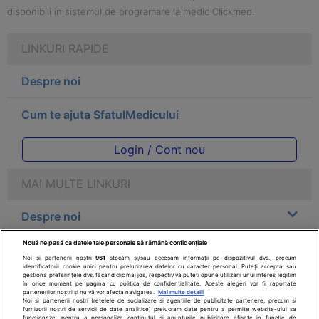
disponibili in sistemul de programare la medic Clickmed.
LINKURI RAPIDE
Despre noi
Cum te ajuta SfatulMedicului
Login / Cont nou
MAI MULTE LINKURI
Despre noi
Nouă ne pasă ca datele tale personale să rămână confidențiale
Legal
Noi și partenerii noștri
961
stocăm și/sau accesăm informații pe dispozitivul dvs., precum
identificatorii cookie unici pentru prelucrarea datelor cu caracter personal. Puteți accepta sau
gestiona preferințele dvs. făcând clic mai jos, respectiv vă puteți opune utilizării unui interes legitim
Drepturile consumatorului
în orice moment pe pagina cu politica de confidențialitate. Aceste alegeri vor fi raportate
partenerilor noștri și nu vă vor afecta navigarea.
Mai multe detalii
Noi si partenerii nostri (retelele de socializare si agentiile de publicitate partenere, precum si
furnizorii nostri de servicii de date analitice) prelucram date pentru a permite website-ului sa
Parteneri
functioneze, pentru a personaliza continutul si anunturile publicitare afisate in functie de