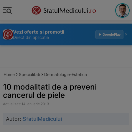
Vezi oferte și promoții
×
▶ GooglePlay
Direct din aplicație
›
›
Home
Specialitati
Dermatologie-Estetica
10 modalitati de a preveni
cancerul de piele
Actualizat: 14 Ianuarie 2013
Autor:
SfatulMedicului