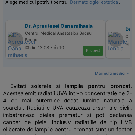
Alege medicul potrivit pentru:
Dermatologie-estetica
.
Dr. Apreutesei Oana mihaela
Dr. 
Centrul Medical Anastasios Bacau -
Clini
Bacau
📅 d
📅 din 13.08 • 👍 10
Rezervă
Mai multi medici >
- Evitati solarele si lampile pentru bronzat.
Acestea emit radiatii UVA intr-o concentratie de 2-
4 ori mai puternice decat lumina naturala a
soarelui. Radiatiile UVA cauzeaza arsuri ale pielii,
imbatranesc pielea prematur si pot declansa
cancer de piele. Inclusiv radiatiile de tip UVB
eliberate de lampile pentru bronzat sunt un factor