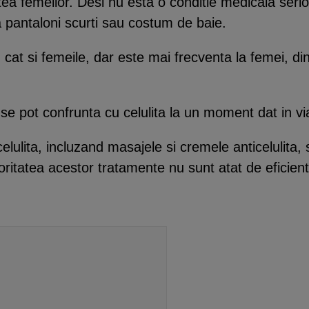
ea femeilor. Desi nu esta o conditie medicala serioas
 pantaloni scurti sau costum de baie.
 cat si femeile, dar este mai frecventa la femei, din 
 se pot confrunta cu celulita la un moment dat in via
elulita, incluzand masajele si cremele anticelulita
ritatea acestor tratamente nu sunt atat de eficient