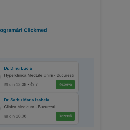
programări Clickmed
Dr. Dinu Lucia
Hyperclinica MedLife Unirii - Bucuresti
📅 din 13.08 • 👍 7
Rezervă
Dr. Sarbu Maria Isabela
Clinica Medicum - Bucuresti
📅 din 10.08
Rezervă