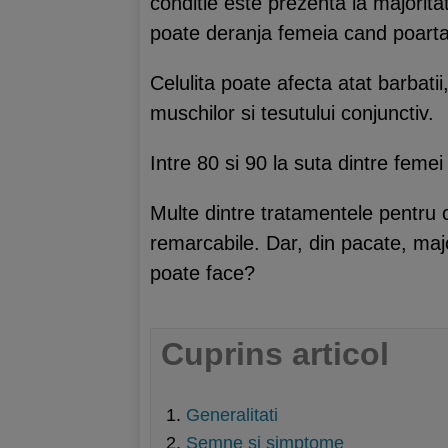
conditie este prezenta la majoritat
poate deranja femeia cand poarta
Celulita poate afecta atat barbatii,
muschilor si tesutului conjunctiv.
Intre 80 si 90 la suta dintre femei
Multe dintre tratamentele pentru c
remarcabile. Dar, din pacate, majo
poate face?
Cuprins articol
Generalitati
Semne si simptome