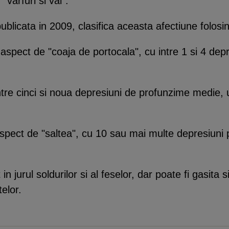
"varfuri si vai".
publicata in 2009, clasifica aceasta afectiune folosi
 aspect de "coaja de portocala", cu intre 1 si 4 depr
intre cinci si noua depresiuni de profunzime medie, 
aspect de "saltea", cu 10 sau mai multe depresiuni 
in jurul soldurilor si al feselor, dar poate fi gasita 
telor.