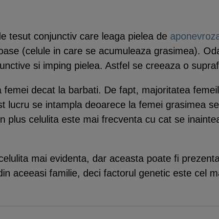
 de tesut conjunctiv care leaga pielea de
aponevroz
poase (celule in care se acumuleaza grasimea). Oda
junctive si imping pielea. Astfel se creeaza o supra
a femei decat la barbati. De fapt, majoritatea femeil
t lucru se intampla deoarece la femei grasimea se di
In plus celulita este mai frecventa cu cat se inainte
elulita mai evidenta, dar aceasta poate fi prezenta
n aceeasi familie, deci factorul genetic este cel m