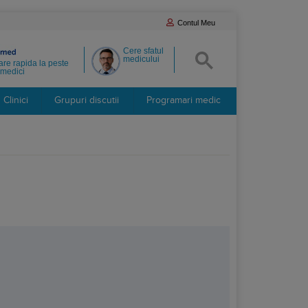
Contul Meu
Cere sfatul
medicului
re rapida la peste
medici
Clinici
Grupuri discutii
Programari medic