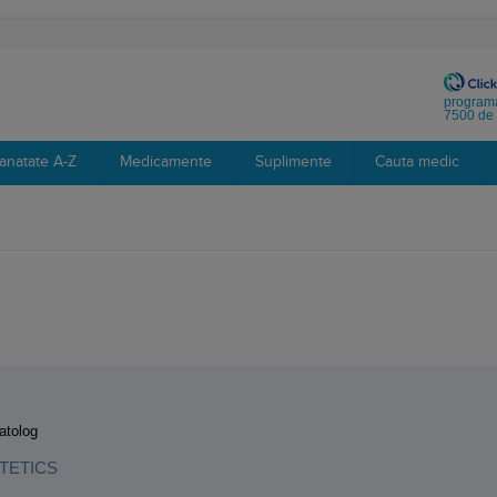
programa
7500 de 
anatate A-Z
Medicamente
Suplimente
Cauta medic
:
atolog
TETICS