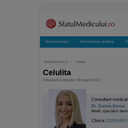
Autoevaluare
Interpretare analize
S
SfatulMedicului.ro
›
Celulita
Celulita
Actualizat la data de: 09 August 2022
Consultant medical
Dr. Karina Ilonca
Medic specialist derm
Clinica:
DERMAES