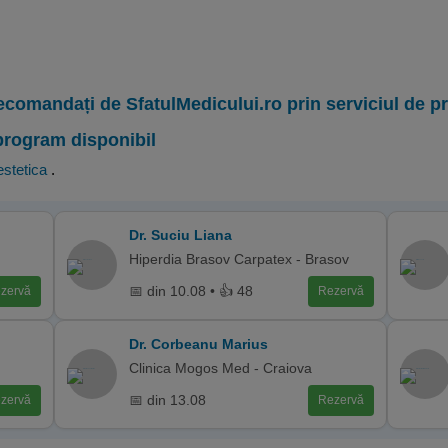
ecomandați de SfatulMedicului.ro prin serviciul de 
program disponibil
stetica
.
Dr. Suciu Liana
Hiperdia Brasov Carpatex - Brasov
📅 din 10.08 • 👍 48
zervă
Rezervă
Dr. Corbeanu Marius
Clinica Mogos Med - Craiova
📅 din 13.08
zervă
Rezervă