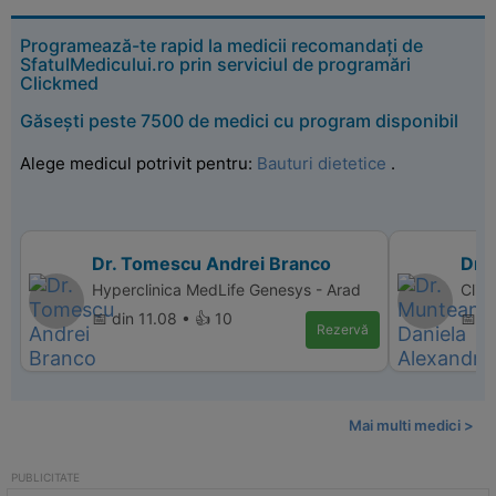
Programează-te rapid la medicii recomandați de
SfatulMedicului.ro prin serviciul de programări
Clickmed
Găsești peste 7500 de medici cu program disponibil
Alege medicul potrivit pentru:
Bauturi dietetice
.
Dr. Tomescu Andrei Branco
Dr.
Hyperclinica MedLife Genesys - Arad
Clini
📅 din 11.08 • 👍 10
📅 d
Rezervă
Mai multi medici >