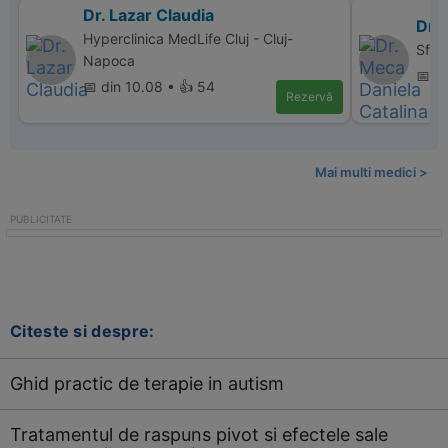
Dr. Lazar Claudia
Dr. 
Hyperclinica MedLife Cluj - Cluj-
Sfan
Napoca
📅 d
📅 din 10.08 • 👍 54
Rezervă
Mai multi medici >
Citeste si despre:
Ghid practic de terapie in autism
Tratamentul de raspuns pivot si efectele sale