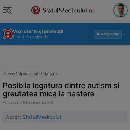
Vezi oferte și promoții
×
▶ GooglePlay
Direct din aplicație
›
›
Home
Specialitati
Sarcina
Posibila legatura dintre autism si
greutatea mica la nastere
Actualizat: 10 Decembrie 2018
Autor:
SfatulMedicului