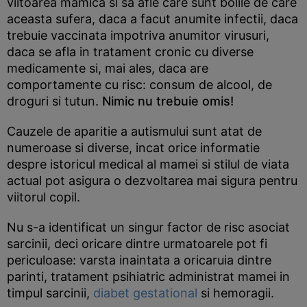
viitoarea mamica si sa afle care sunt bolile de care
aceasta sufera, daca a facut anumite infectii, daca
trebuie vaccinata impotriva anumitor virusuri,
daca se afla in tratament cronic cu diverse
medicamente si, mai ales, daca are
comportamente cu risc: consum de alcool, de
droguri si tutun.
Nimic nu trebuie omis!
Cauzele de aparitie a autismului sunt atat de
numeroase si diverse, incat orice informatie
despre istoricul medical al mamei si stilul de viata
actual pot asigura o dezvoltarea mai sigura pentru
viitorul copil.
Nu s-a identificat un singur factor de risc asociat
sarcinii, deci oricare dintre urmatoarele pot fi
periculoase: varsta inaintata a oricaruia dintre
parinti, tratament psihiatric administrat mamei in
timpul sarcinii,
diabet gestational
si hemoragii.