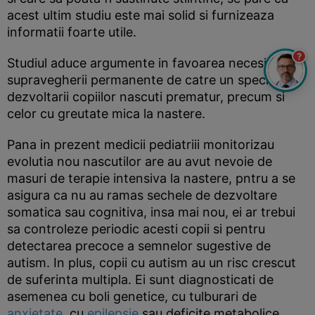
acest ultim studiu este mai solid si furnizeaza
informatii foarte utile.
?
Studiul aduce argumente in favoarea necesitatii
supravegherii permanente de catre un specialist a
dezvoltarii copiilor nascuti prematur, precum si
celor cu greutate mica la nastere.
Pana in prezent medicii pediatriii monitorizau
evolutia nou nascutilor are au avut nevoie de
masuri de terapie intensiva la nastere, pntru a se
asigura ca nu au ramas sechele de dezvoltare
somatica sau cognitiva, insa mai nou, ei ar trebui
sa controleze periodic acesti copii si pentru
detectarea precoce a semnelor sugestive de
autism. In plus, copii cu autism au un risc crescut
de suferinta multipla. Ei sunt diagnosticati de
asemenea cu boli genetice, cu tulburari de
anxietate
, cu
epilepsie
sau deficite metabolice.