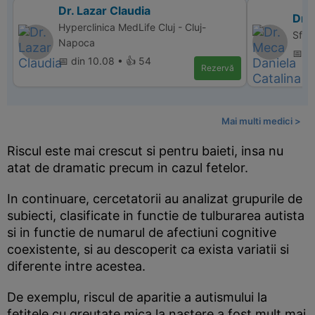
Dr. Lazar Claudia
Dr. 
Hyperclinica MedLife Cluj - Cluj-
Sfan
Napoca
📅 d
📅 din 10.08 • 👍 54
Rezervă
Mai multi medici >
Riscul este mai crescut si pentru baieti, insa nu
atat de dramatic precum in cazul fetelor.
In continuare, cercetatorii au analizat grupurile de
subiecti, clasificate in functie de tulburarea autista
si in functie de numarul de afectiuni cognitive
coexistente, si au descoperit ca exista variatii si
diferente intre acestea.
De exemplu, riscul de aparitie a autismului la
fetitele cu greutate mica la nastere a fost mult mai