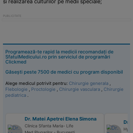
si realizarea culturilor pe medii speciale;
Programează-te rapid la medicii recomandați de
SfatulMedicului.ro prin serviciul de programări
Clickmed
Găsești peste 7500 de medici cu program disponibil
Alege medicul potrivit pentru:
Chirurgie generala
,
Flebologie
,
Proctologie
,
Chirurgie vasculara
,
Chirurgie
pediatrica
.
Dr. Matei Apetrei Elena Simona
Dr.
Clinica Sfanta Maria- Life
Hype
Med,Plugarilor - Bucuresti