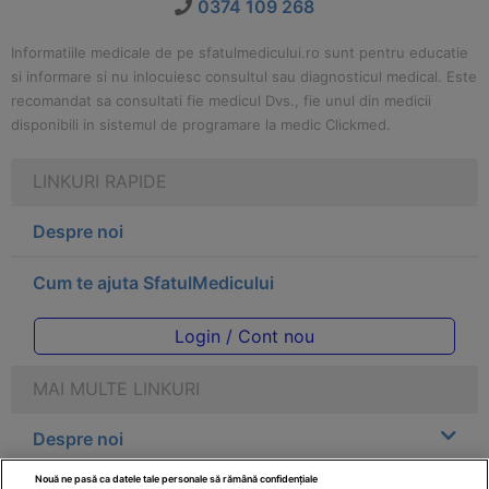
0374 109 268
Informatiile medicale de pe sfatulmedicului.ro sunt pentru educatie
si informare si nu inlocuiesc consultul sau diagnosticul medical. Este
recomandat sa consultati fie medicul Dvs., fie unul din medicii
disponibili in sistemul de programare la medic Clickmed.
LINKURI RAPIDE
Despre noi
Cum te ajuta SfatulMedicului
Login / Cont nou
MAI MULTE LINKURI
Despre noi
Nouă ne pasă ca datele tale personale să rămână confidențiale