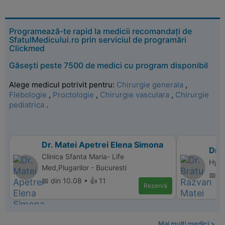
Programează-te rapid la medicii recomandați de
SfatulMedicului.ro prin serviciul de programări
Clickmed
Găsești peste 7500 de medici cu program disponibil
Alege medicul potrivit pentru:
Chirurgie generala
,
Flebologie
,
Proctologie
,
Chirurgie vasculara
,
Chirurgie
pediatrica
.
Dr. Matei Apetrei Elena Simona
Dr.
Clinica Sfanta Maria- Life
Hype
Med,Plugarilor - Bucuresti
📅 d
📅 din 10.08 • 👍 11
Rezervă
Mai multi medici >