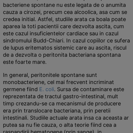
bacteriene spontane nu este legata de o anumita
cauza a cirozei, precum cea alcoolica, asa cum se
credea initial. Astfel, studiile arata ca boala poate
aparea la toti pacientii care dezvolta ascita, cum
este cazul insuficientelor cardiace sau in cazul
sindromului Budd-Chiari. In cazul copiilor ce sufera
de lupus eritematos sistemic care au ascita, riscul
de a dezvolta o peritonita bacteriana spontana
este foarte mare.
In general, peritonitele spontane sunt
monobacteriene, cel mai frecvent incriminat
germene fiind
E. coli
. Sursa de contaminare este
reprezentata de tractul gastro-intestinal, mult
timp crezandu-se ca mecanismul de producere
era prin translocare bacteriana, prin peretii
intestinali. Studiile actuale arata insa ca aceasta ar
putea sa nu fie cauza, o alta teorie fiind cea a
raspandirii hematogene (prin sange), in