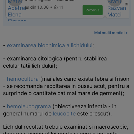
📅 d
📅 din 10.08 • 👍 11
Rezervă
Mai multi medici >
-
examinarea biochimica a lichidului
;
- examinarea citologica (pentru stabilirea
celularitatii lichidului);
-
hemocultura
(mai ales cand exista febra si frison
- se recomanda recoltarea in puseu acut, pentru a
surprinde o cantitate cat mai mare de germeni);
-
hemoleucograma
(obiectiveaza infectia - in
general numarul de
leucocite
este crescut).
Lichidul recoltat trebuie examinat si macroscopic,
deoarece aspectul lui poate sugera o anumita