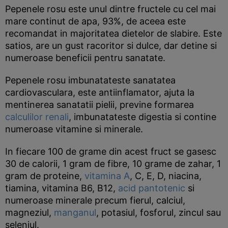
Pepenele rosu este unul dintre fructele cu cel mai
mare continut de apa, 93%, de aceea este
recomandat in majoritatea dietelor de slabire. Este
satios, are un gust racoritor si dulce, dar detine si
numeroase beneficii pentru sanatate.
Pepenele rosu imbunatateste sanatatea
cardiovasculara, este antiinflamator, ajuta la
mentinerea sanatatii pielii, previne formarea
calculilor renali
, imbunatateste digestia si contine
numeroase vitamine si minerale.
In fiecare 100 de grame din acest fruct se gasesc
30 de calorii, 1 gram de fibre, 10 grame de zahar, 1
gram de proteine,
vitamina A
, C, E, D, niacina,
tiamina, vitamina B6, B12,
acid pantotenic
si
numeroase minerale precum fierul, calciul,
magneziul,
manganul
, potasiul, fosforul, zincul sau
seleniul.