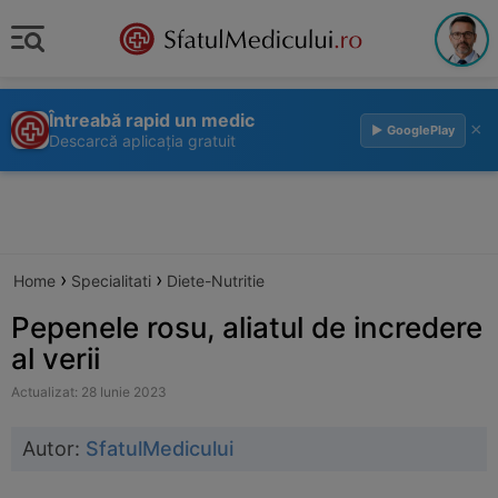
Întreabă rapid un medic
×
▶ GooglePlay
Descarcă aplicația gratuit
›
›
Home
Specialitati
Diete-Nutritie
Pepenele rosu, aliatul de incredere
al verii
Actualizat: 28 Iunie 2023
Autor:
SfatulMedicului