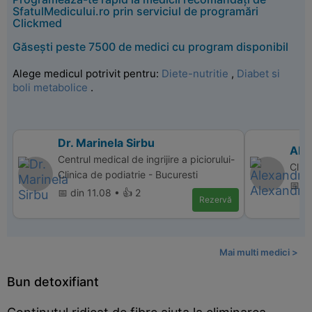
SfatulMedicului.ro prin serviciul de programări
Clickmed
Găsești peste 7500 de medici cu program disponibil
Alege medicul potrivit pentru:
Diete-nutritie
,
Diabet si
boli metabolice
.
Dr. Marinela Sirbu
Ale
Centrul medical de ingrijire a piciorului-
Clini
Clinica de podiatrie - Bucuresti
📅 di
📅 din 11.08 • 👍 2
Rezervă
Mai multi medici >
Bun detoxifiant