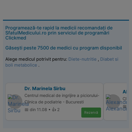
Programează-te rapid la medicii recomandați de
SfatulMedicului.ro prin serviciul de programări
Clickmed
Găsești peste 7500 de medici cu program disponibil
Alege medicul potrivit pentru:
Diete-nutritie
,
Diabet si
boli metabolice
.
Dr. Marinela Sirbu
Ale
Centrul medical de ingrijire a piciorului-
Clini
Clinica de podiatrie - Bucuresti
📅 di
📅 din 11.08 • 👍 2
Rezervă