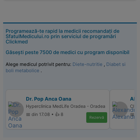
Programează-te rapid la medicii recomandați de
SfatulMedicului.ro prin serviciul de programări
Clickmed
Găsești peste 7500 de medici cu program disponibil
Alege medicul potrivit pentru:
Diete-nutritie
,
Diabet si
boli metabolice
.
Dr. Pop Anca Oana
Ale
Hyperclinica MedLife Oradea - Oradea
Clini
📅 din 17.08 • 👍 8
📅 di
Rezervă