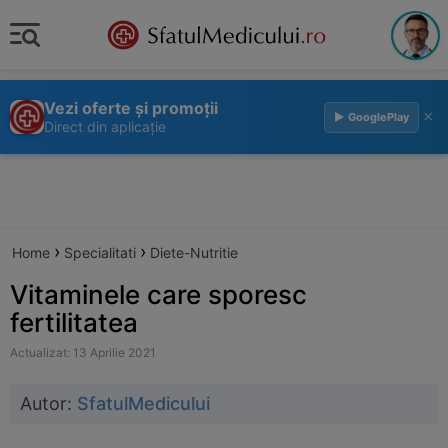
Vezi oferte și promoții
×
▶ GooglePlay
Direct din aplicație
›
›
Home
Specialitati
Diete-Nutritie
Vitaminele care sporesc
fertilitatea
Actualizat: 13 Aprilie 2021
Autor:
SfatulMedicului