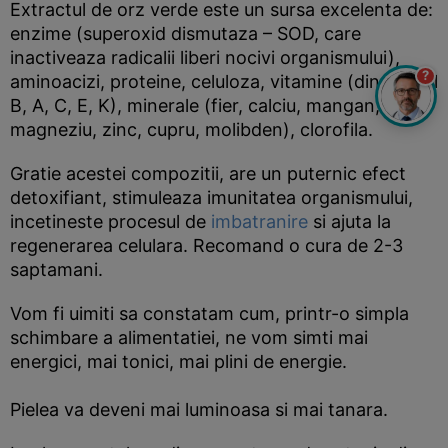
Extractul de orz verde este un sursa excelenta de:
enzime (superoxid dismutaza – SOD, care
inactiveaza radicalii liberi nocivi organismului),
?
aminoacizi, proteine, celuloza, vitamine (din grupul
B, A, C, E, K), minerale (fier, calciu, mangan,
magneziu, zinc, cupru, molibden), clorofila.
Gratie acestei compozitii, are un puternic efect
detoxifiant, stimuleaza imunitatea organismului,
incetineste procesul de
imbatranire
si ajuta la
regenerarea celulara. Recomand o cura de 2-3
saptamani.
Vom fi uimiti sa constatam cum, printr-o simpla
schimbare a alimentatiei, ne vom simti mai
energici, mai tonici, mai plini de energie.
Pielea va deveni mai luminoasa si mai tanara.