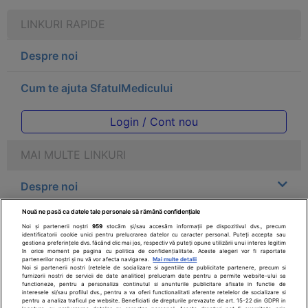
LINKURI RAPIDE
Despre noi
Cum te ajuta SfatulMedicului
Login / Cont nou
MAI MULTE LINKURI
Despre noi
Nouă ne pasă ca datele tale personale să rămână confidențiale
Legal
Noi și partenerii noștri
959
stocăm și/sau accesăm informații pe dispozitivul dvs., precum
identificatorii cookie unici pentru prelucrarea datelor cu caracter personal. Puteți accepta sau
gestiona preferințele dvs. făcând clic mai jos, respectiv vă puteți opune utilizării unui interes legitim
Drepturile consumatorului
în orice moment pe pagina cu politica de confidențialitate. Aceste alegeri vor fi raportate
partenerilor noștri și nu vă vor afecta navigarea.
Mai multe detalii
Noi si partenerii nostri (retelele de socializare si agentiile de publicitate partenere, precum si
furnizorii nostri de servicii de date analitice) prelucram date pentru a permite website-ului sa
Parteneri
functioneze, pentru a personaliza continutul si anunturile publicitare afisate in functie de
interesele si/sau profilul dvs., pentru a va oferi functionalitati aferente retelelor de socializare si
pentru a analiza traficul pe website. Beneficiati de drepturile prevazute de art. 15-22 din GDPR in