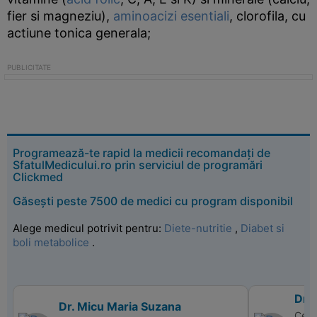
fier si magneziu),
aminoacizi esentiali
, clorofila, cu
actiune tonica generala;
Programează-te rapid la medicii recomandați de
SfatulMedicului.ro prin serviciul de programări
Clickmed
Găsești peste 7500 de medici cu program disponibil
Alege medicul potrivit pentru:
Diete-nutritie
,
Diabet si
boli metabolice
.
Dr. 
Dr. Micu Maria Suzana
Centr