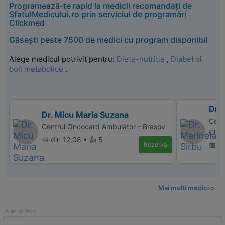
Programează-te rapid la medicii recomandați de
SfatulMedicului.ro prin serviciul de programări
Clickmed
Găsești peste 7500 de medici cu program disponibil
Alege medicul potrivit pentru:
Diete-nutritie
,
Diabet si
boli metabolice
.
Dr. 
Dr. Micu Maria Suzana
Centr
Centrul Oncocard Ambulator - Brasov
Clini
📅 din 12.08 • 👍 5
Rezervă
📅 di
Mai multi medici >