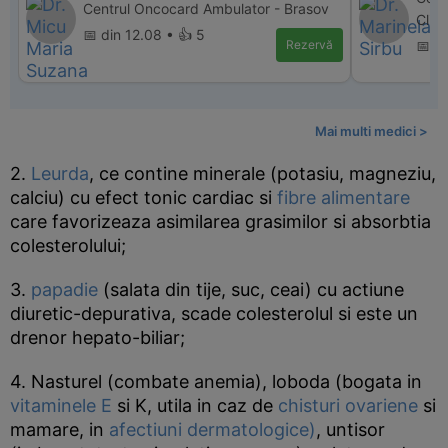
Centrul Oncocard Ambulator - Brasov
Clini
📅 din 12.08 • 👍 5
Rezervă
📅 di
Mai multi medici >
2.
Leurda
, ce contine minerale (potasiu, magneziu,
calciu) cu efect tonic cardiac si
fibre alimentare
care favorizeaza asimilarea grasimilor si absorbtia
colesterolului;
3.
papadie
(salata din tije, suc, ceai) cu actiune
diuretic-depurativa, scade colesterolul si este un
drenor hepato-biliar;
4. Nasturel (combate anemia), loboda (bogata in
vitaminele E
si K, utila in caz de
chisturi ovariene
si
mamare, in
afectiuni dermatologice)
, untisor