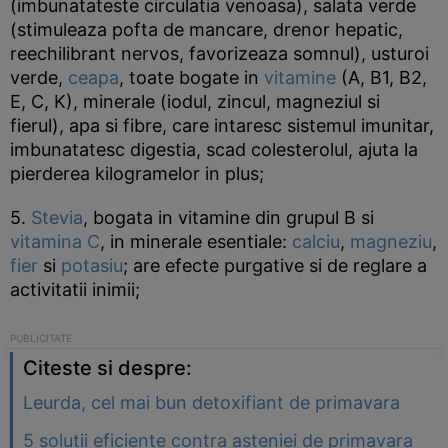
(imbunatateste circulatia venoasa), salata verde
(stimuleaza pofta de mancare, drenor hepatic,
reechilibrant nervos, favorizeaza somnul), usturoi
verde,
ceapa
, toate bogate in
vitamine
(A, B1, B2,
E, C, K), minerale (iodul, zincul, magneziul si
fierul), apa si fibre, care intaresc sistemul imunitar,
imbunatatesc digestia, scad colesterolul, ajuta la
pierderea kilogramelor in plus;
5.
Stevia
, bogata in vitamine din grupul B si
vitamina C
, in minerale esentiale:
calciu
,
magneziu
,
fier
si
potasiu
; are efecte purgative si de reglare a
activitatii inimii;
Citeste si despre:
Leurda, cel mai bun detoxifiant de primavara
5 solutii eficiente contra asteniei de primavara