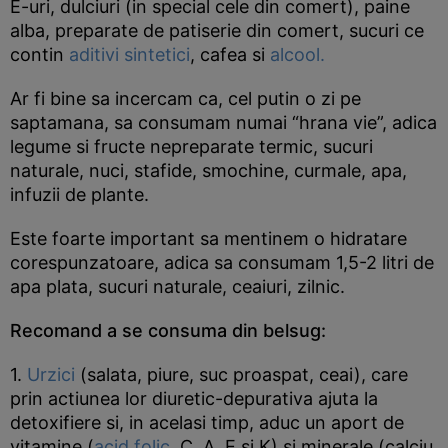
E-uri, dulciuri (in special cele din comert), paine
alba, preparate de patiserie din comert, sucuri ce
contin
aditivi sintetici
, cafea si
alcool.
Ar fi bine sa incercam ca, cel putin o zi pe
saptamana, sa consumam numai “hrana vie”, adica
legume si fructe nepreparate termic, sucuri
naturale, nuci, stafide, smochine, curmale, apa,
infuzii de plante.
Este foarte important sa mentinem o hidratare
corespunzatoare, adica sa consumam 1,5-2 litri de
apa plata, sucuri naturale, ceaiuri, zilnic.
Recomand a se consuma din belsug:
1.
Urzici
(salata, piure, suc proaspat, ceai), care
prin actiunea lor diuretic-depurativa ajuta la
detoxifiere si, in acelasi timp, aduc un aport de
vitamine (
acid folic
, C, A, E si K) si minerale (calciu,