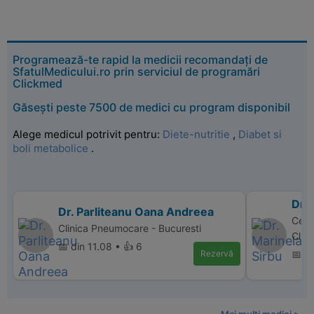
Programează-te rapid la medicii recomandați de
SfatulMedicului.ro prin serviciul de programări
Clickmed
Găsești peste 7500 de medici cu program disponibil
Alege medicul potrivit pentru:
Diete-nutritie
,
Diabet si
boli metabolice
.
Dr. 
Dr. Parliteanu Oana Andreea
Centr
Clinica Pneumocare - Bucuresti
Clini
📅 din 11.08 • 👍 6
Rezervă
📅 di