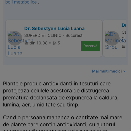
boli metabolice
.
Dr. 
Dr. Sebestyen Lucia Luana
Centr
SUPERDIET CLINIC - Bucuresti
Clini
📅 din 10.08 • 👍 5
Rezervă
📅 di
Mai multi medici >
Plantele produc antioxidanti in tesuturi care
protejeaza celulele acestora de distrugerea
prematura declansata de expunerea la caldura,
lumina, aer, umiditate sau timp.
Cand o persoana mananca o cantitate mai mare
de plante care contin antioxidanti, cu ajutorul