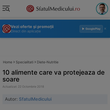
Vezi oferte și promoții
×
▶ GooglePlay
Direct din aplicație
›
›
Home
Specialitati
Diete-Nutritie
10 alimente care va protejeaza de
soare
Actualizat: 22 Octombrie 2018
Autor:
SfatulMedicului