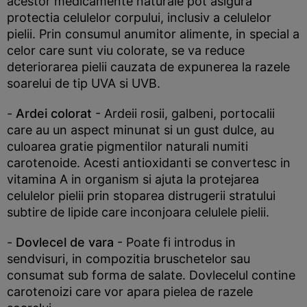
acestor medicamente naturale pot asigura
protectia celulelor corpului, inclusiv a celulelor
pielii. Prin consumul anumitor alimente, in special a
celor care sunt viu colorate, se va reduce
deteriorarea pielii cauzata de expunerea la razele
soarelui de tip UVA si UVB.
-
Ardei colorat
- Ardeii rosii, galbeni, portocalii
care au un aspect minunat si un gust dulce, au
culoarea gratie pigmentilor naturali numiti
carotenoide. Acesti antioxidanti se convertesc in
vitamina A in organism si ajuta la protejarea
celulelor pielii prin stoparea distrugerii stratului
subtire de lipide care inconjoara celulele pielii.
-
Dovlecel de vara
- Poate fi introdus in
sendvisuri, in compozitia bruschetelor sau
consumat sub forma de salate. Dovlecelul contine
carotenoizi care vor apara pielea de razele