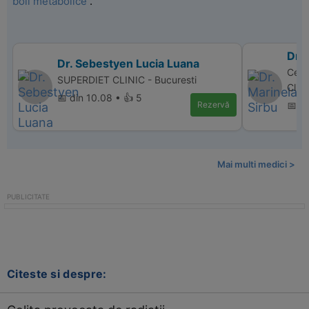
boli metabolice
.
Dr. 
Dr. Sebestyen Lucia Luana
Centr
SUPERDIET CLINIC - Bucuresti
Clini
📅 din 10.08 • 👍 5
Rezervă
📅 di
Mai multi medici >
Citeste si despre: