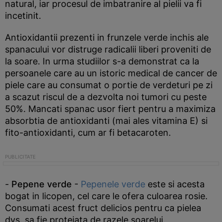
natural, iar procesul de imbatranire al pielii va fi
incetinit.
Antioxidantii prezenti in frunzele verde inchis ale
spanacului vor distruge radicalii liberi proveniti de
la soare. In urma studiilor s-a demonstrat ca la
persoanele care au un istoric medical de cancer de
piele care au consumat o portie de verdeturi pe zi
a scazut riscul de a dezvolta noi tumori cu peste
50%. Mancati spanac usor fiert pentru a maximiza
absorbtia de antioxidanti (mai ales vitamina E) si
fito-antioxidanti, cum ar fi betacaroten.
-
Pepene verde
-
Pepenele verde
este si acesta
bogat in licopen, cel care le ofera culoarea rosie.
Consumati acest fruct delicios pentru ca pielea
dvs. sa fie protejata de razele soarelui.