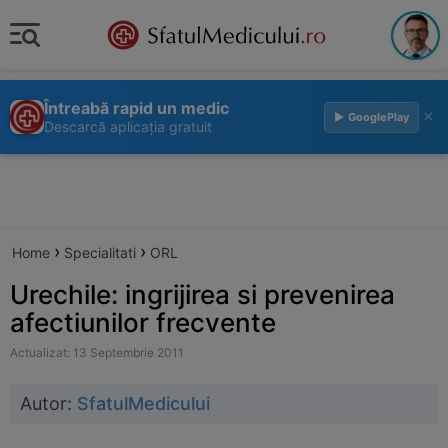
Întreabă rapid un medic
×
▶ GooglePlay
Descarcă aplicația gratuit
›
›
Home
Specialitati
ORL
Urechile: ingrijirea si prevenirea
afectiunilor frecvente
Actualizat: 13 Septembrie 2011
Autor:
SfatulMedicului