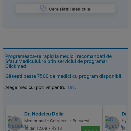
Cere sfatul medicului
Programează-te rapid la medicii recomandați de
SfatulMedicului.ro prin serviciul de programări
Clickmed
Găsești peste 7500 de medici cu program disponibil
Alege medicul potrivit pentru:
Orl
.
Dr. Nedelcu Delia
Dr.
Memormed - Cotroceni - Bucuresti
Hype
📅 din 12.08 • 👍 13
📅 d