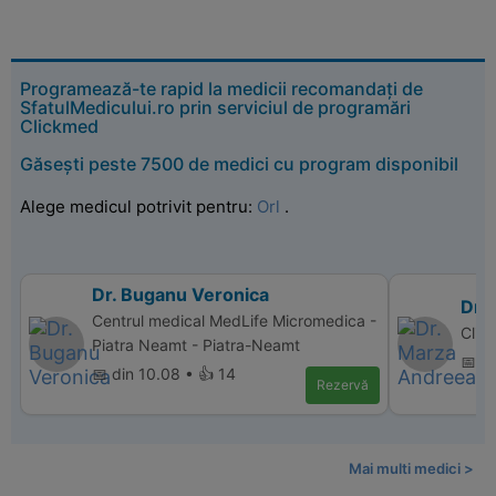
Programează-te rapid la medicii recomandați de
SfatulMedicului.ro prin serviciul de programări
Clickmed
Găsești peste 7500 de medici cu program disponibil
Alege medicul potrivit pentru:
Orl
.
Dr. Buganu Veronica
Dr.
Centrul medical MedLife Micromedica -
Clin
Piatra Neamt - Piatra-Neamt
📅 d
📅 din 10.08 • 👍 14
Rezervă
Mai multi medici >