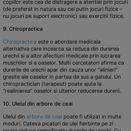
copiilor este cea de distragere a atentiei prin jocuri
(de preferat in natura sau cel putin jocuri fizice –
nu jocuri pe suport electronic) sau exercitii fizice.
9. Chiropractica
Chiropractica
este o abordare medicala
alternativa care incearca sa reduca din durerea
urechii si a altor afectiuni medicale prin lucrarea
muschilor si a oaselor. Multi cercetatori afirma ca
durerile de urechi apar din cauza unor “alinieri”
gresite ale oaselor in partea de sus a gatului. Un
chiropractician (terapeut) poate ajuta la
“realinierea” oaselor si ulterior reducerea durerii.
10. Uleiul din arbore de ceai
Uleiul din
arbore de ceai
poate fi utilizat in multe
moduri. Cateva picaturi de ulei fierbinte pe zi
poate reduce semnificativ durerile de urechi. Cu