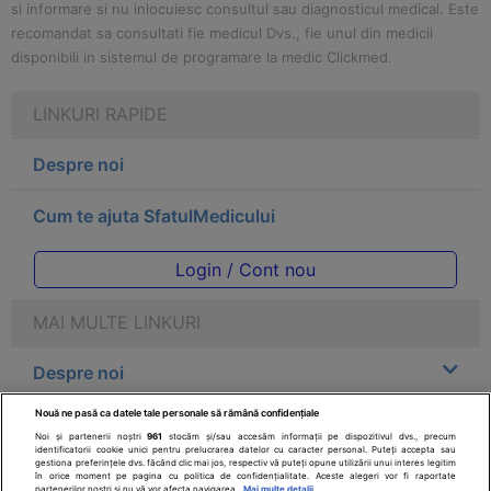
si informare si nu inlocuiesc consultul sau diagnosticul medical. Este
recomandat sa consultati fie medicul Dvs., fie unul din medicii
disponibili in sistemul de programare la medic Clickmed.
LINKURI RAPIDE
Despre noi
Cum te ajuta SfatulMedicului
Login / Cont nou
MAI MULTE LINKURI
Despre noi
Nouă ne pasă ca datele tale personale să rămână confidențiale
Legal
Noi și partenerii noștri
961
stocăm și/sau accesăm informații pe dispozitivul dvs., precum
identificatorii cookie unici pentru prelucrarea datelor cu caracter personal. Puteți accepta sau
gestiona preferințele dvs. făcând clic mai jos, respectiv vă puteți opune utilizării unui interes legitim
Drepturile consumatorului
în orice moment pe pagina cu politica de confidențialitate. Aceste alegeri vor fi raportate
partenerilor noștri și nu vă vor afecta navigarea.
Mai multe detalii