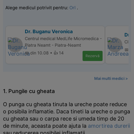
Alege medicul potrivit pentru:
Orl
.
Dr. Buganu Veronica
Dr.
Centrul medical MedLife Micromedica -
Clin
Piatra Neamt - Piatra-Neamt
📅 d
📅 din 10.08 • 👍 14
Rezervă
Mai multi medici >
1. Pungile cu gheata
O punga cu gheata tinuta la ureche poate reduce
o posibila inflamatie. Daca tineti la ureche o punga
cu gheata sau o carpa rece si umeda timp de 20
de minute, aceasta poate ajuta la
amortirea durerii
sau reducerea posibilei inflamatii.