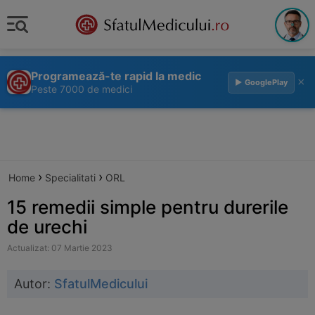
Programează-te rapid la medic
×
▶ GooglePlay
Peste 7000 de medici
›
›
Home
Specialitati
ORL
15 remedii simple pentru durerile
de urechi
Actualizat: 07 Martie 2023
Autor:
SfatulMedicului