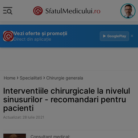
Vezi oferte și promoții
×
▶ GooglePlay
Direct din aplicație
›
›
Home
Specialitati
Chirurgie generala
Interventiile chirurgicale la nivelul
sinusurilor - recomandari pentru
pacienti
Actualizat: 28 Iulie 2021
Consultant medical: