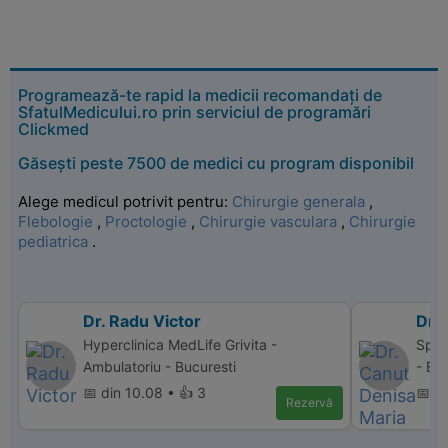
Programează-te rapid la medicii recomandați de
SfatulMedicului.ro prin serviciul de programări
Clickmed
Găsești peste 7500 de medici cu program disponibil
Alege medicul potrivit pentru:
Chirurgie generala
,
Flebologie
,
Proctologie
,
Chirurgie vasculara
,
Chirurgie
pediatrica
.
Dr. Radu Victor
Dr.
Hyperclinica MedLife Grivita -
Spit
Ambulatoriu - Bucuresti
- Bu
📅 din 10.08 • 👍 3
📅 d
Rezervă