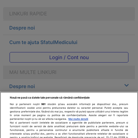
LINKURI RAPIDE
Despre noi
Cum te ajuta SfatulMedicului
Login / Cont nou
MAI MULTE LINKURI
Despre noi
Nouă ne pasă ca datele tale personale să rămână confidențiale
Legal
Noi și partenerii noștri
961
stocăm și/sau accesăm informații pe dispozitivul dvs., precum
identificatorii cookie unici pentru prelucrarea datelor cu caracter personal. Puteți accepta sau
gestiona preferințele dvs. făcând clic mai jos, respectiv vă puteți opune utilizării unui interes legitim
Drepturile consumatorului
în orice moment pe pagina cu politica de confidențialitate. Aceste alegeri vor fi raportate
partenerilor noștri și nu vă vor afecta navigarea.
Mai multe detalii
Noi si partenerii nostri (retelele de socializare si agentiile de publicitate partenere, precum si
furnizorii nostri de servicii de date analitice) prelucram date pentru a permite website-ului sa
Parteneri
functioneze, pentru a personaliza continutul si anunturile publicitare afisate in functie de
interesele si/sau profilul dvs., pentru a va oferi functionalitati aferente retelelor de socializare si
pentru a analiza traficul pe website. Beneficiati de drepturile prevazute de art. 15-22 din GDPR in