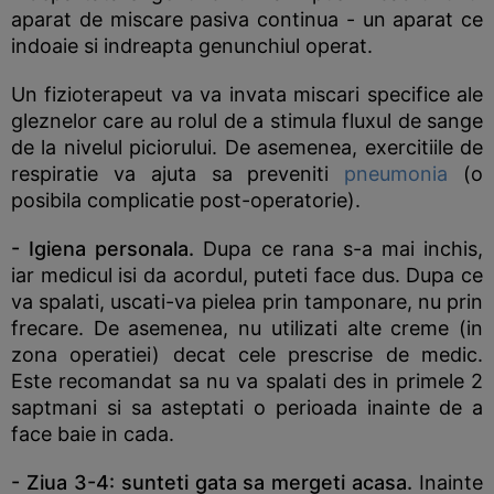
aparat de miscare pasiva continua - un aparat ce
indoaie si indreapta genunchiul operat.
Un fizioterapeut va va invata miscari specifice ale
gleznelor care au rolul de a stimula fluxul de sange
de la nivelul piciorului. De asemenea, exercitiile de
respiratie va ajuta sa preveniti
pneumonia
(o
posibila complicatie post-operatorie).
- Igiena personala.
Dupa ce rana s-a mai inchis,
iar medicul isi da acordul, puteti face dus. Dupa ce
va spalati, uscati-va pielea prin tamponare, nu prin
frecare. De asemenea, nu utilizati alte creme (in
zona operatiei) decat cele prescrise de medic.
Este recomandat sa nu va spalati des in primele 2
saptmani si sa asteptati o perioada inainte de a
face baie in cada.
- Ziua 3-4:
sunteti gata sa mergeti acasa.
Inainte