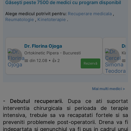
Găsești peste 7500 de medici cu program disponibil
Alege medicul potrivit pentru:
Recuperare medicala
,
Reumatologie
,
Kinetoterapie
.
Dr. Florina Ojoga
Dr.
Ortokinetic Pipera - Bucuresti
Kinet
📅 din 12.08 • 👍 2
📅 d
Rezervă
Mai multi medici >
- Debutul recuperarii.
Dupa ce ati suportat
interventia chirurgicala si perioada de terapie
intensiva, trebuie sa va recapatati fortele si sa
preveniti problemele post-operatorii. Drena va fi
indepartata si genunchiul va fi pus in cadrul unui