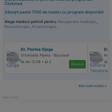
Clickmed
Găsești peste 7500 de medici cu program disponibil
Alege medicul potrivit pentru:
Recuperare medicala
,
Reumatologie
,
Kinetoterapie
.
Dr. Florina Ojoga
Dr.
Ortokinetic Pipera - Bucuresti
Kinet
📅 din 12.08 • 👍 2
📅 d
Rezervă
Mai multi medici >