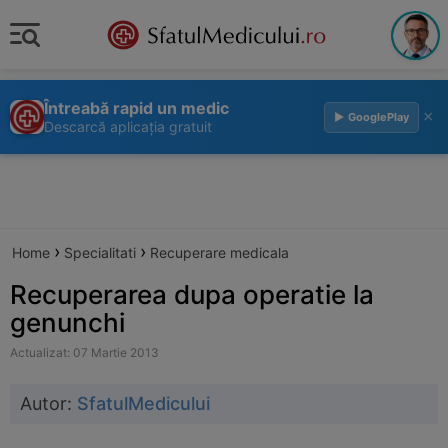
Întreabă rapid un medic
×
▶ GooglePlay
Descarcă aplicația gratuit
›
›
Home
Specialitati
Recuperare medicala
Recuperarea dupa operatie la
genunchi
Actualizat: 07 Martie 2013
Autor:
SfatulMedicului