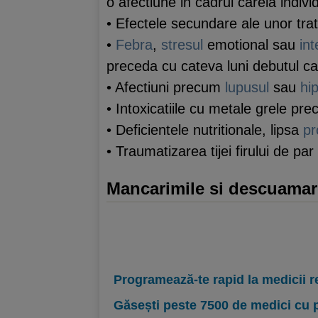
o afectiune in cadrul careia indivi
• Efectele secundare ale unor t
•
Febra
,
stresul
emotional sau
int
preceda cu cateva luni debutul cad
• Afectiuni precum
lupusul
sau
hip
• Intoxicatiile cu metale grele pre
• Deficientele nutritionale, lipsa
pr
• Traumatizarea tijei firului de par
Mancarimile si descuamar
Programează-te rapid la medicii r
Găsești peste 7500 de medici cu 