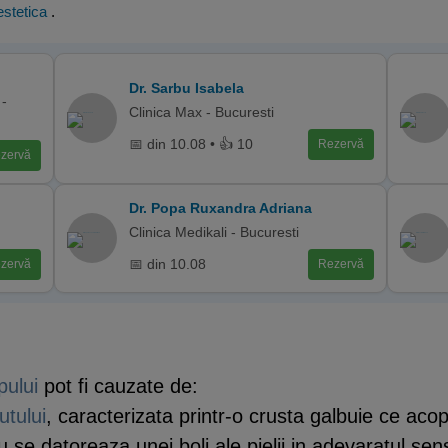
stetica
.
Dr. Sarbu Isabela
-
Clinica Max - Bucuresti
📅 din 10.08 • 👍 10
Rezervă
zervă
Dr. Popa Ruxandra Adriana
Clinica Medikali - Bucuresti
📅 din 10.08
zervă
Rezervă
ului
pot fi cauzate de:
tului
, caracterizata printr-o crusta galbuie ce aco
 nu se datoreaza unei boli ale pielii in adevaratul se