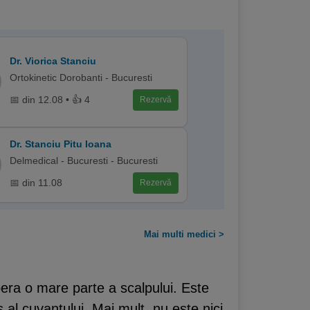
Dr. Viorica Stanciu
Ortokinetic Dorobanti - Bucuresti
📅 din 12.08 • 👍 4
Rezervă
Dr. Stanciu Pitu Ioana
Delmedical - Bucuresti - Bucuresti
📅 din 11.08
Rezervă
Mai multi medici >
pera o mare parte a scalpului. Este
ns al cuvantului. Mai mult, nu este nici