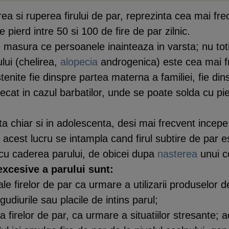
rea si ruperea firului de par, reprezinta cea mai fr
pierd intre 50 si 100 de fire de par zilnic.
 masura ce persoanele inainteaza in varsta; nu toti i
lui (chelirea,
alopecia
androgenica) este cea mai fre
tenite fie dinspre partea materna a familiei, fie d
ecat in cazul barbatilor, unde se poate solda cu pi
 chiar si in adolescenta, desi mai frecvent incepe
; acest lucru se intampla cand firul subtire de par e
 cu caderea parului, de obicei dupa
nasterea
unui c
excesive a parului sunt:
e firelor de par ca urmare a utilizarii produselor de 
udiurile sau placile de intins parul;
 firelor de par, ca urmare a situatiilor stresante; a