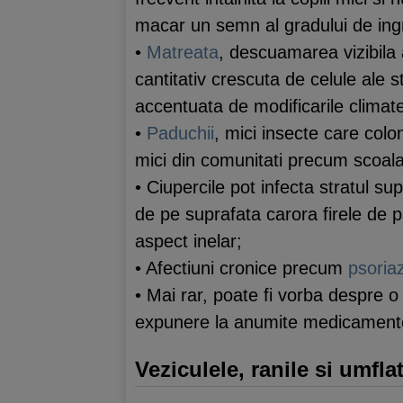
macar un semn al gradului de ingrij
•
Matreata
, descuamarea vizibila a
cantitativ crescuta de celule ale st
accentuata de modificarile climat
•
Paduchii
, mici insecte care colo
mici din comunitati precum scoala
• Ciupercile pot infecta stratul supe
de pe suprafata carora firele de p
aspect inelar;
• Afectiuni cronice precum
psoriaz
• Mai rar, poate fi vorba despre 
expunere la anumite medicamente
Veziculele, ranile si umflat