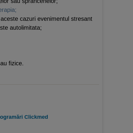
enelor sau sprancenelor;
erapia;
 aceste cazuri evenimentul stresant
ste autolimitata;
au fizice.
programări Clickmed