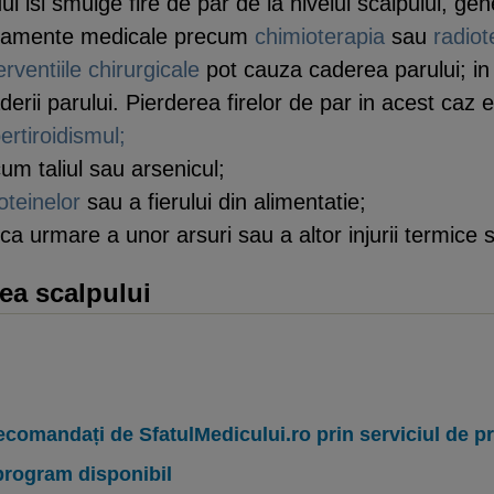
dul isi smulge fire de par de la nivelul scalpului, g
ratamente medicale precum
chimioterapia
sau
radiot
erventiile chirurgicale
pot cauza caderea parului; in
erii parului. Pierderea firelor de par in acest caz e
ertiroidismul;
cum taliul sau arsenicul;
oteinelor
sau a fierului din alimentatie;
 ca urmare a unor arsuri sau a altor injurii termice s
ea scalpului
ecomandați de SfatulMedicului.ro prin serviciul de 
program disponibil