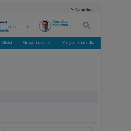
Contul Meu
Cere sfatul
medicului
re rapida la peste
medici
Clinici
Grupuri discutii
Programari medic