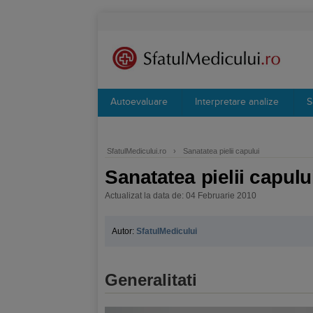
Autoevaluare
Interpretare analize
S
SfatulMedicului.ro
›
Sanatatea pielii capului
Sanatatea pielii capulu
Actualizat la data de: 04 Februarie 2010
Autor:
SfatulMedicului
Generalitati