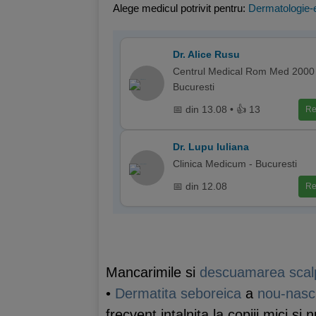
Alege medicul potrivit pentru:
Dermatologie-e
Dr. Alice Rusu
Centrul Medical Rom Med 2000 
Bucuresti
📅 din 13.08 • 👍 13
Re
Dr. Lupu Iuliana
Clinica Medicum - Bucuresti
📅 din 12.08
Re
Mancarimile si
descuamarea scalp
•
Dermatita seboreica
a
nou-nascu
frecvent intalnita la copiii mici si