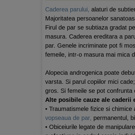
Caderea parului,
alaturi de subtie
Majoritatea persoanelor sanatoase 
Firul de par se subtiaza gradat pe
masura. Caderea ereditara a paru
par. Genele incriminate pot fi mos
femeile, intr-o masura mai mica d
Alopecia androgenica poate debuta
varsta. Si parul copiilor mici cade
gros. Si femeile se pot confrunta
Alte posibile cauze ale caderii 
• Traumatismele fizice si chimice al
vopseaua de par,
permanentul, big
• Obiceiurile legate de manipularea