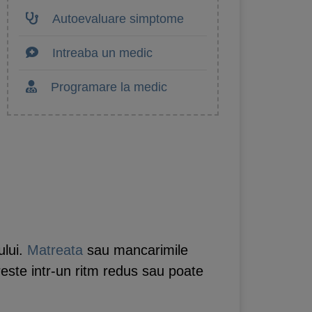
Autoevaluare simptome
Intreaba un medic
Programare la medic
ului.
Matreata
sau mancarimile
creste intr-un ritm redus sau poate