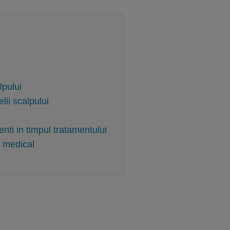
pului
elii scalpului
nti in timpul tratamentului
i medical