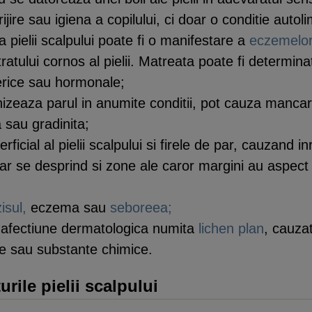
ire sau igiena a copilului, ci doar o conditie autolim
 pielii scalpului poate fi o manifestare a
eczemelo
ratului cornos al pielii. Matreata poate fi determinat
erice sau hormonale;
nizeaza parul in anumite conditii, pot cauza mancarim
 sau gradinita;
rficial al pielii scalpului si firele de par, cauzand inr
ar se desprind si zone ale caror margini au aspect u
isul,
eczema sau
seboreea;
o afectiune dermatologica numita
lichen plan
, cauza
 sau substante chimice.
urile pielii scalpului