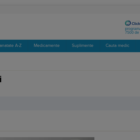
programa
7500 de 
anatate A-Z
Medicamente
Suplimente
Cauta medic
i