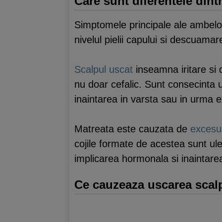
Care sunt diferentele dint
Simptomele principale ale ambelor a
nivelul pielii capului si descuamar
Scalpul uscat
inseamna iritare si d
nu doar cefalic. Sunt consecinta u
inaintarea in varsta sau in urma e
Matreata este cauzata de
excesu
cojile formate de acestea sunt ulei
implicarea hormonala si inaintarea
Ce cauzeaza uscarea scalp