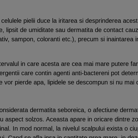
elulele pielii duce la iritarea si desprinderea acesto
ece, lipsit de umiditate sau dermatita de contact cau
ativ, sampon, coloranti etc.), precum si inaintarea in
ervalul in care acesta are cea mai mare putere fara 
tergentii care contin agenti anti-bactereni pot determ
ulele vor pierde apa, lipidele se descompun si nu ma
considerata dermatita seboreica, o afectiune derma
cu aspect solzos. Aceasta apare in oricare dintre z
hinal. In mod normal, la nivelul scalpului exista o 
lui. Cand se afla insa in cantitate prea mare, in de