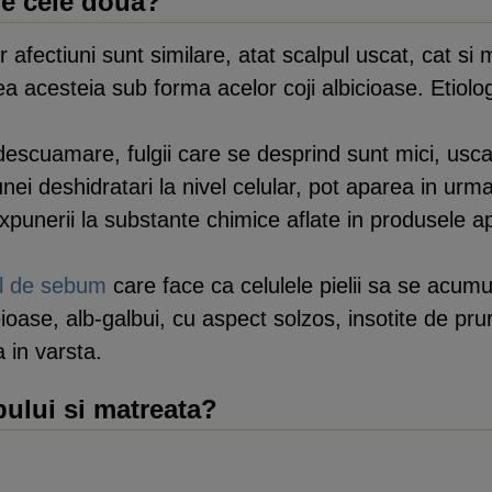
re cele doua?
fectiuni sunt similare, atat scalpul uscat, cat si m
ea acesteia sub forma acelor coji albicioase. Etiolog
escuamare, fulgii care se desprind sunt mici, uscati
nei deshidratari la nivel celular, pot aparea in ur
xpunerii la substante chimice aflate in produsele a
l de sebum
care face ca celulele pielii sa se acumul
oase, alb-galbui, cu aspect solzos, insotite de prurit
 in varsta.
ului si matreata?