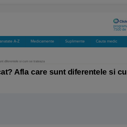
programa
7500 de 
anatate A-Z
Medicamente
Suplimente
Cauta medic
nt diferentele si cum se trateaza
t? Afla care sunt diferentele si c
: