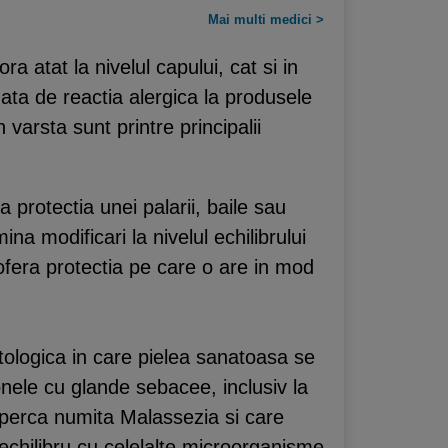
Mai multi medici >
ra atat la nivelul capului, cat si in
zata de reactia alergica la produsele
 varsta sunt printre principalii
protectia unei palarii, baile sau
ina modificari la nivelul echilibrului
i ofera protectia pe care o are in mod
tologica in care pielea sanatoasa se
onele cu glande sebacee, inclusiv la
ciuperca numita Malassezia si care
zechilibru cu celelalte microorganisme