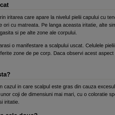
cat
n iritarea care apare la nivelul pielii capului cu te
 ori cu matreata. Pe langa aceasta iritatie, alte s
egasita si pe alte zone ale corpului.
arasi o manifestare a scalpului uscat. Celulele pie
 diferite zone de pe corp. Daca observi acest aspect 
sta?
n cazul in care scalpul este gras din cauza exces
nor coji de dimensiuni mai mari, cu o coloratie spec
 iritatie.