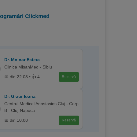
programări Clickmed
Dr. Molnar Estera
Clinica MisanMed - Sibiu
📅 din 22.08 • 👍 4
Rezervă
Dr. Graur Ioana
Centrul Medical Anastasios Cluj - Corp
B - Cluj-Napoca
📅 din 10.08
Rezervă