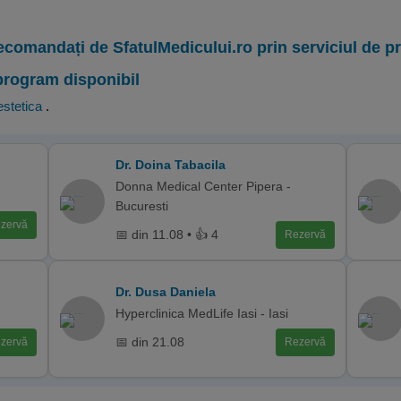
ecomandați de SfatulMedicului.ro prin serviciul de 
program disponibil
stetica
.
Dr. Doina Tabacila
Donna Medical Center Pipera -
Bucuresti
zervă
📅 din 11.08 • 👍 4
Rezervă
Dr. Dusa Daniela
Hyperclinica MedLife Iasi - Iasi
📅 din 21.08
zervă
Rezervă