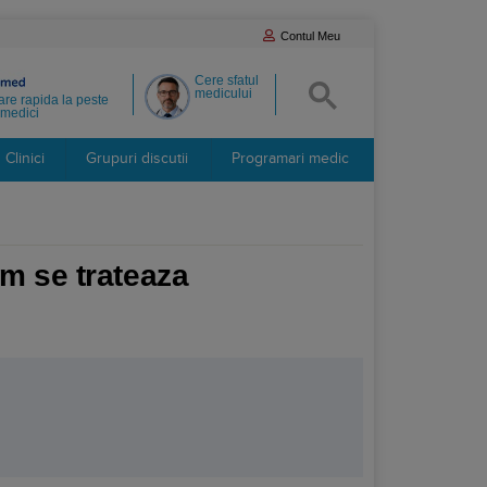
Contul Meu
Cere sfatul
medicului
re rapida la peste
medici
Clinici
Grupuri discutii
Programari medic
um se trateaza