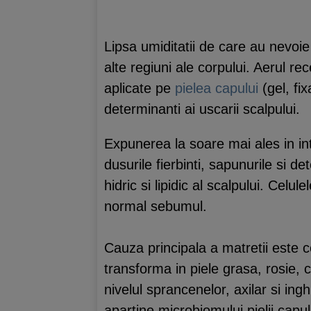
Lipsa umiditatii de care au nevoie c
alte regiuni ale corpului. Aerul r
aplicate pe
pielea capului
(gel, fix
determinanti ai uscarii scalpului.
Expunerea la soare mai ales in int
dusurile fierbinti, sapunurile si de
hidric si lipidic al scalpului. Cel
normal sebumul.
Cauza principala a matretii este 
transforma in piele grasa, rosie, 
nivelul sprancenelor, axilar si ing
apartine microbiomului pielii capu